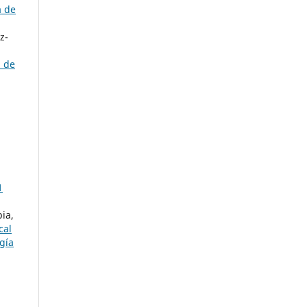
a de
z-
a de
1
ia,
cal
gía