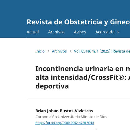
Revista de Obstetricia y Gine
Actual
Archivos
Avisos
Acerca de
Inicio
/
Archivos
/
Vol. 85 Núm. 1 (2025): Revista d
Incontinencia urinaria en 
alta intensidad/CrossFit®: A
deportiva
Brian Johan Bustos-Viviescas
Corporación Universitaria Minuto de Dios
https://orcid.org/0000-0002-4720-9018