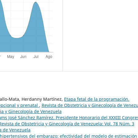
ballo-Mata, Herdanny Martínez,
Etapa fetal de la programación.
epcional y prenatal
,
Revista de Obstetricia y Ginecología de Venezu
cia y Ginecología de Venezuela
ams José Sánchez Ramírez. Presidente Honorario del XXXIII Congre
Revista de Obstetricia y Ginecología de Venezuela: Vol. 78 Núm. 3
ía de Venezuela
hipertensivos del embarazo: efectividad del modelo de estimación