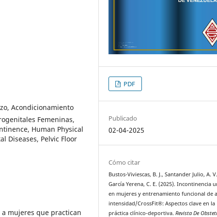
PDF
rzo, Acondicionamiento
Publicado
Urogenitales Femeninas,
continence, Human Physical
02-04-2025
l Diseases, Pelvic Floor
Cómo citar
Bustos-Viviescas, B. J., Santander Julio, A. V
García Yerena, C. E. (2025). Incontinencia u
en mujeres y entrenamiento funcional de a
intensidad/CrossFit®: Aspectos clave en la
e a mujeres que practican
práctica clínico-deportiva.
Revista De Obstetr