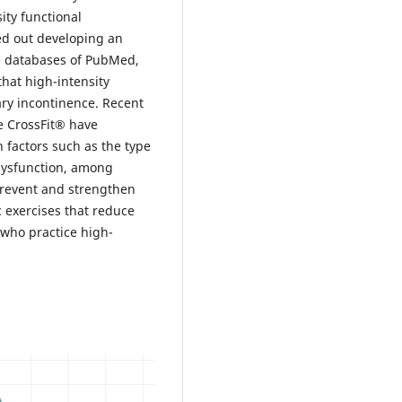
ity functional
ied out developing an
the databases of PubMed,
hat high-intensity
ary incontinence. Recent
e CrossFit® have
 factors such as the type
 dysfunction, among
prevent and strengthen
c exercises that reduce
 who practice high-