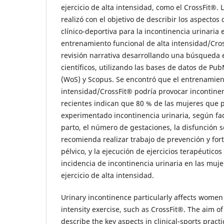
ejercicio de alta intensidad, como el CrossFit®. 
realizó con el objetivo de describir los aspectos 
clínico-deportiva para la incontinencia urinaria
entrenamiento funcional de alta intensidad/Cros
revisión narrativa desarrollando una búsqueda e
científicos, utilizando las bases de datos de P
(WoS) y Scopus. Se encontró que el entrenamient
intensidad/CrossFit® podría provocar incontinen
recientes indican que 80 % de las mujeres que 
experimentado incontinencia urinaria, según fac
parto, el número de gestaciones, la disfunción s
recomienda realizar trabajo de prevención y for
pélvico, y la ejecución de ejercicios terapéutico
incidencia de incontinencia urinaria en las muj
ejercicio de alta intensidad.
Urinary incontinence particularly affects women
intensity exercise, such as CrossFit®. The aim of
describe the key aspects in clinical-sports practi