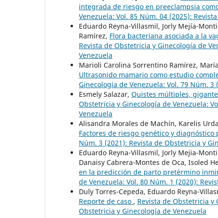
integrada de riesgo en preeclampsia com
Venezuela: Vol. 85 Núm. 04 (2025): Revista
Eduardo Reyna-Villasmil, Jorly Mejía-Mont
Ramírez,
Flora bacteriana asociada a la v
Revista de Obstetricia y Ginecología de Ve
Venezuela
Marioli Carolina Sorrentino Ramírez, Marí
Ultrasonido mamario como estudio compl
Ginecología de Venezuela: Vol. 79 Núm. 3 (
Esmely Salazar,
Quistes múltiples, gigant
Obstetricia y Ginecología de Venezuela: Vo
Venezuela
Alisandra Morales de Machín, Karelis Urda
Factores de riesgo genético y diagnóstico
Núm. 3 (2021): Revista de Obstetricia y G
Eduardo Reyna-Villasmil, Jorly Mejia-Mont
Danaisy Cabrera-Montes de Oca, Isoled He
en la predicción de parto pretérmino inm
de Venezuela: Vol. 80 Núm. 1 (2020): Revis
Duly Torres-Cepeda, Eduardo Reyna-Villa
Reporte de caso
,
Revista de Obstetricia y
Obstetricia y Ginecología de Venezuela