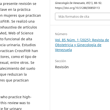
Ginecología De Venezuela
,
85
(1), 88–92.
La presente revisión se
https://doi.org/10.51288/00850113
clave en la práctica
 en mujeres que practican
Más formatos de cita
sFit®. Se realizó una
xhaustiva de artículos
ubMed, Web of Science
Número
o funcional de alta
Vol. 85 Núm. 1 (2025): Revista de
Obstetricia y Ginecología de
cia urinaria. Estudios
Venezuela
practican CrossFit® han
tores, como el tipo de
Sección
exual, entre otros. Se
Revisión
talecimiento del suelo
s que reduzcan la
eres que practican
 who practice high-
 this review was to
ce for urinary