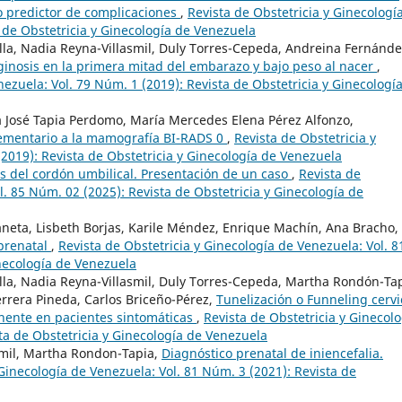
o predictor de complicaciones
,
Revista de Obstetricia y Ginecologí
 de Obstetricia y Ginecología de Venezuela
illa, Nadia Reyna-Villasmil, Duly Torres-Cepeda, Andreina Fernánde
aginosis en la primera mitad del embarazo y bajo peso al nacer
,
nezuela: Vol. 79 Núm. 1 (2019): Revista de Obstetricia y Ginecologí
a José Tapia Perdomo, María Mercedes Elena Pérez Alfonzo,
ementario a la mamografía BI-RADS 0
,
Revista de Obstetricia y
2019): Revista de Obstetricia y Ginecología de Venezuela
es del cordón umbilical. Presentación de un caso
,
Revista de
l. 85 Núm. 02 (2025): Revista de Obstetricia y Ginecología de
neta, Lisbeth Borjas, Karile Méndez, Enrique Machín, Ana Bracho,
 prenatal
,
Revista de Obstetricia y Ginecología de Venezuela: Vol. 8
inecología de Venezuela
illa, Nadia Reyna-Villasmil, Duly Torres-Cepeda, Martha Rondón-Tap
rrera Pineda, Carlos Briceño-Pérez,
Tunelización o Funneling cervi
inente en pacientes sintomáticas
,
Revista de Obstetricia y Ginecolo
ta de Obstetricia y Ginecología de Venezuela
smil, Martha Rondon-Tapia,
Diagnóstico prenatal de iniencefalia.
 Ginecología de Venezuela: Vol. 81 Núm. 3 (2021): Revista de