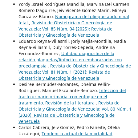
Yordy Israel Rodríguez Mancilla, Marvina Del Carmen
Romero Izaguirre, Jeiv Vicente Gómez Marín, Mireya
González-Blanco,
Nomograma del pliegue abdominal
fetal
,
Revista de Obstetricia y Ginecología de
Venezuela: Vol. 85 Núm. 04 (2025): Revista de
Obstetricia y Ginecología de Venezuela
Eduardo Reyna-Villasmil, Jorly Mejia-Montilla, Nadia
Reyna-Villasmil, Duly Torres-Cepeda, Andreina
Fernández-Ramírez,
Utilidad diagnóstica de la
relación plaquetas/linfocitos en embarazadas con
preeclampsia
,
Revista de Obstetricia y Ginecología de
Venezuela: Vol. 81 Núm. 1 (2021): Revista de
Obstetricia y Ginecología de Venezuela
Desiree Bermúdez-Morantes, Dhelma Pellin-
Rodriguez, Manuel Escalante-Reinozo,
Infección del
tracto urinario primaria, con enfoque en el
tratamiento. Revisión de la literatura
,
Revista de
Obstetricia y Ginecología de Venezuela: Vol. 80 Núm. 1
(2020): Revista de Obstetricia y Ginecología de
Venezuela
Carlos Cabrera, Jeiv Gómez, Pedro Faneite, Ofelia
Uzcátegui,
Tendencia actual de la mortalidad