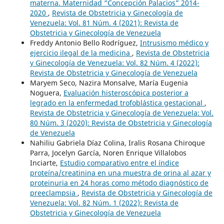
materna. Maternidad “Concepción Palacios” 2014-
2020
,
Revista de Obstetricia y Ginecología de
Venezuela: Vol. 81 Núm. 4 (2021): Revista de
Obstetricia y Ginecología de Venezuela
Freddy Antonio Bello Rodríguez,
Intrusismo médico y
ejercicio ilegal de la medicina
,
Revista de Obstetricia
y Ginecología de Venezuela: Vol. 82 Núm. 4 (2022):
Revista de Obstetricia y Ginecología de Venezuela
Maryem Seco, Nazira Monsalve, María Eugenia
Noguera,
Evaluación histeroscópica posterior a
legrado en la enfermedad trofoblástica gestacional
,
Revista de Obstetricia y Ginecología de Venezuela: Vol.
80 Núm. 3 (2020): Revista de Obstetricia y Ginecología
de Venezuela
Nahiliu Gabriela Díaz Colina, Iralis Rosana Chiroque
Parra, Jocelyn García, Noren Enrique Villalobos
Inciarte,
Estudio comparativo entre el índice
proteína/creatinina en una muestra de orina al azar y
proteinuria en 24 horas como método diagnóstico de
preeclampsia
,
Revista de Obstetricia y Ginecología de
Venezuela: Vol. 82 Núm. 1 (2022): Revista de
Obstetricia y Ginecología de Venezuela