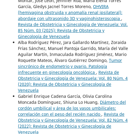
Mohtar, José León, Jennifer Roa, María Elena Torres
García, Gledys Jacnel Torres Moreno,
OHVIRA
(hemivagina obstruida y anomalía renal ipsilateral):
abordaje con ultrasonido 3D y vaginohisteroscopia
,
Revista de Obstetricia y Ginecología de Venezuela: Vol.
85 Núm. 03 (2025): Revista de Obstetricia y
Ginecología de Venezuela
Alba Rodríguez Pérez, Jara Gallardo Martínez, Zoraida
Frías Sánchez, Manuel Pantoja Garrido, María del Valle
Aguilar Martín, Inmaculada Rodríguez Jiménez, Mario
Roquette Mateos, Álvaro Gutiérrez Domingo,
Tumor
sincrónico de endometrio y ovario. Patología
infrecuente en ginecología oncológica
,
Revista de
Obstetricia y Ginecología de Venezuela: Vol. 80 Núm. 4
(2020): Revista de Obstetricia y Ginecología de
Venezuela
Gabriel Enrique Cadena García, Olivia Carolina
Moncada Domínguez, Shiuna Lo Huang,
Diámetro del
cordón umbilical y área de los vasos umbilicales:
correlación con el peso del recién nacido
,
Revista de
Obstetricia y Ginecología de Venezuela: Vol. 82 Núm. 4
(2022): Revista de Obstetricia y Ginecología de
Venezuela