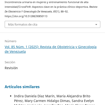
Incontinencia urinaria en mujeres y entrenamiento funcional de alta
intensidad/CrossFit®: Aspectos clave en la práctica clínico-deportiva.
Revista
De Obstetricia Y Ginecología De Venezuela
,
85
(1), 88–92.
https://doi.org/10.51288/00850113
Más formatos de cita
Número
Vol. 85 Núm. 1 (2025): Revista de Obstetricia y Ginecología
de Venezuela
Sección
Revisión
Artículos similares
Indira Daniela Díaz Marín, María Alejandra Brito
Pérez, Mary Carmen Hidalgo Dimas, Sandra Evelyn