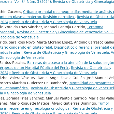
nezuela: Vol. 84 Núm. 3 (2024): Revista de Obstetricia y Ginecologí
chín Cáceres,
Cribado prenatal de aneuploidías mediante análisis 
ulante en plasma materno. Revisión narrativa
,
Revista de Obstetricia
2024): Revista de Obstetricia y Ginecología de Venezuela
, Zoraida Frías Sánchez, Manuel Pantoja Garrido,
Teratoma
 prenatal
,
Revista de Obstetricia y Ginecología de Venezuela: Vol. 8
inecología de Venezuela
rrido, Sara Rojo Novo, Marta Moreno López, Antonio Carrasco Galle
tario congénito en glúteo fetal. Diagnóstico diferencial prenatal de
andos fetales
,
Revista de Obstetricia y Ginecología de Venezuela: Vo
y Ginecología de Venezuela
 Santos-Rosales,
Barreras de acceso a la atención de la salud según
érperas de un Hospital Público del Perú
,
Revista de Obstetricia y
2024): Revista de Obstetricia y Ginecología de Venezuela
izbet Valera Vásquez, Daniel Ángel Zavala Guillén, José Manuel Vel
Socorro Alatrista Gutierrez De Bambarén,
Mortalidad en gestantes 
en Latinoamérica
,
Revista de Obstetricia y Ginecología de Venezuel
cia y Ginecología de Venezuela
ez, Zoraida Frías Sánchez, Manuel Pantoja Garrido, María del Valle
énez, Mario Roquette Mateos, Álvaro Gutiérrez Domingo,
Tumor
gía infrecuente en ginecología oncológica
,
Revista de Obstetricia y
2020): Revista de Obstetricia y Ginecología de Venezuela