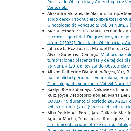
Revista de Obstetricia y Ginecología de Ve
Venezuela
Alisandra Morales de Machín, Enrique Ma
ácido desoxirribonucleíco libre total circ
Ginecología de Venezuela: Vol. 84 Núm. 2 (
Marta Romero Matas, Marta Fernández Ruiz
sacrococcígeo fetal. Diagnóstico y manejo
Núm. 2 (2022): Revista de Obstetricia y G
Julia de la Hoz Suárez, Manuel Pantoja Ga
Álvaro Gutiérrez Domingo,
Miofibroma soli
tumoraciones placentarias y de tejidos bl
78 Núm. 4 (2018): Revista de Obstetricia 
Allison Katherine Blanquillo-Reyes, Yuly R
nacionalidad peruana – venezolana, en pu
Ginecología de Venezuela: Vol. 84 Núm. 2 (
Kaelyn Rosa Sotomayor Valdiviezo, Eliana L
Ruiz, Joyce Desposorio-Robles, María Del 
COVID - 19 durante el periodo 2020-2021 
Vol. 83 Núm. 1 (2023): Revista de Obstetri
Alba Rodríguez Pérez, Jara Gallardo Martín
Aguilar Martín, Inmaculada Rodríguez Jim
sincrónico de endometrio y ovario. Patolo
Ginecología de Venezuela: Vol. 80 Núm. 4 (