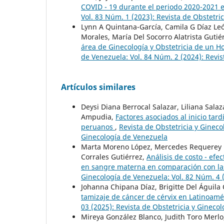
COVID - 19 durante el periodo 2020-2021 
Vol. 83 Núm. 1 (2023): Revista de Obstetri
Lynn A Quintana-García, Camila G Díaz Leó
Morales, María Del Socorro Alatrista Gutié
área de Ginecología y Obstetricia de un H
de Venezuela: Vol. 84 Núm. 2 (2024): Revis
Artículos similares
Deysi Diana Berrocal Salazar, Liliana Sal
Ampudia,
Factores asociados al inicio tar
peruanos
,
Revista de Obstetricia y Gineco
Ginecología de Venezuela
Marta Moreno López, Mercedes Requerey 
Corrales Gutiérrez,
Análisis de costo - ef
en sangre materna en comparación con las
Ginecología de Venezuela: Vol. 82 Núm. 4 (
Johanna Chipana Díaz, Brigitte Del Águila
tamizaje de cáncer de cérvix en Latinoam
03 (2025): Revista de Obstetricia y Gineco
Mireya González Blanco, Judith Toro Merl