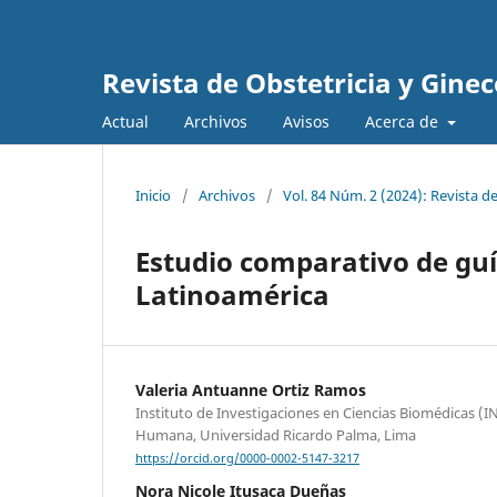
Revista de Obstetricia y Gine
Actual
Archivos
Avisos
Acerca de
Inicio
/
Archivos
/
Vol. 84 Núm. 2 (2024): Revista d
Estudio comparativo de guí
Latinoamérica
Valeria Antuanne Ortiz Ramos
Instituto de Investigaciones en Ciencias Biomédicas (I
Humana, Universidad Ricardo Palma, Lima
https://orcid.org/0000-0002-5147-3217
Nora Nicole Itusaca Dueñas