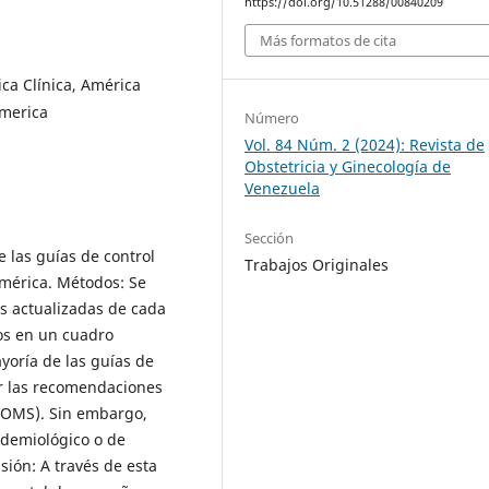
https://doi.org/10.51288/00840209
Más formatos de cita
ica Clínica, América
America
Número
Vol. 84 Núm. 2 (2024): Revista de
Obstetricia y Ginecología de
Venezuela
Sección
e las guías de control
Trabajos Originales
mérica. Métodos: Se
s actualizadas de cada
ios en un cuadro
yoría de las guías de
or las recomendaciones
 (OMS). Sin embargo,
idemiológico o de
sión: A través de esta