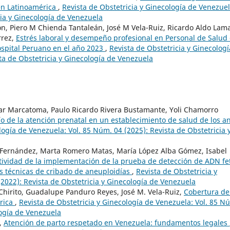
en Latinoamérica
,
Revista de Obstetricia y Ginecología de Venezuel
cia y Ginecología de Venezuela
n, Piero M Chienda Tantaleán, José M Vela-Ruiz, Ricardo Aldo Lam
rrez,
Estrés laboral y desempeño profesional en Personal de Salud 
ospital Peruano en el año 2023
,
Revista de Obstetricia y Ginecologí
ta de Obstetricia y Ginecología de Venezuela
azar Marcatoma, Paulo Ricardo Rivera Bustamante, Yoli Chamorro
dío de la atención prenatal en un establecimiento de salud de los a
logía de Venezuela: Vol. 85 Núm. 04 (2025): Revista de Obstetricia 
Fernández, Marta Romero Matas, María López Alba Gómez, Isabel
ectividad de la implementación de la prueba de detección de ADN fe
 técnicas de cribado de aneuploidías
,
Revista de Obstetricia y
2022): Revista de Obstetricia y Ginecología de Venezuela
 Chirito, Guadalupe Panduro Reyes, José M. Vela-Ruiz,
Cobertura de
érica
,
Revista de Obstetricia y Ginecología de Venezuela: Vol. 85 N
logía de Venezuela
o,
Atención de parto respetado en Venezuela: fundamentos legales