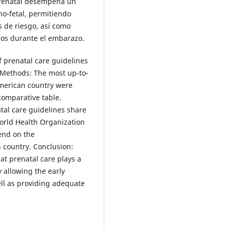
 prenatal desempeña un
no-fetal, permitiendo
 de riesgo, así como
dos durante el embarazo.
f prenatal care guidelines
 Methods: The most up-to-
American country were
 comparative table.
atal care guidelines share
orld Health Organization
end on the
h country. Conclusion:
at prenatal care plays a
y allowing the early
ll as providing adequate