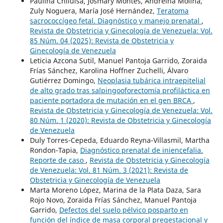
Paulina Chiluisa, Josmary Montes, Andreina Molina,
Zuly Noguera, María José Hernández,
Teratoma
sacrococcígeo fetal. Diagnóstico y manejo prenatal
,
Revista de Obstetricia y Ginecología de Venezuela: Vol.
85 Núm. 04 (2025): Revista de Obstetricia y
Ginecología de Venezuela
Leticia Azcona Sutil, Manuel Pantoja Garrido, Zoraida
Frías Sánchez, Karolina Hoffner Zuchelli, Álvaro
Gutiérrez Domingo,
Neoplasia tubárica intraepitelial
de alto grado tras salpingooforectomía profiláctica en
paciente portadora de mutación en el gen BRCA
,
Revista de Obstetricia y Ginecología de Venezuela: Vol.
80 Núm. 1 (2020): Revista de Obstetricia y Ginecología
de Venezuela
Duly Torres-Cepeda, Eduardo Reyna-Villasmil, Martha
Rondon-Tapia,
Diagnóstico prenatal de iniencefalia.
Reporte de caso
,
Revista de Obstetricia y Ginecología
de Venezuela: Vol. 81 Núm. 3 (2021): Revista de
Obstetricia y Ginecología de Venezuela
Marta Moreno López, Marina de la Plata Daza, Sara
Rojo Novo, Zoraida Frías Sánchez, Manuel Pantoja
Garrido,
Defectos del suelo pélvico posparto en
función del índice de masa corporal pregestacional y