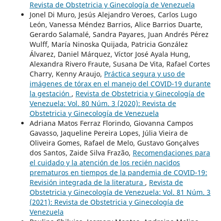
Revista de Obstetricia y Ginecología de Venezuela
Jonel Di Muro, Jesús Alejandro Veroes, Carlos Lugo
León, Vanessa Méndez Barrios, Alice Barrios Duarte,
Gerardo Salamalé, Sandra Payares, Juan Andrés Pérez
Wulff, María Ninoska Quijada, Patricia González
Álvarez, Daniel Márquez, Víctor José Ayala Hung,
Alexandra Rivero Fraute, Susana De Vita, Rafael Cortes
Charry, Kenny Araujo,
Práctica segura y uso de
imágenes de tórax en el manejo del COVID-19 durante
la gestación
,
Revista de Obstetricia y Ginecología de
Venezuela: Vol. 80 Núm. 3 (2020): Revista de
Obstetricia y Ginecología de Venezuela
Adriana Matos Ferraz Florindo, Giovanna Campos
Gavasso, Jaqueline Pereira Lopes, Júlia Vieira de
Oliveira Gomes, Rafael de Melo, Gustavo Gonçalves
dos Santos, Zaide Silva Frazão,
Recomendaciones para
el cuidado y la atención de los recién nacidos
prematuros en tiempos de la pandemia de COVID-19:
Revisión integrada de la literatura
,
Revista de
Obstetricia y Ginecología de Venezuela: Vol. 81 Núm. 3
(2021): Revista de Obstetricia y Ginecología de
Venezuela