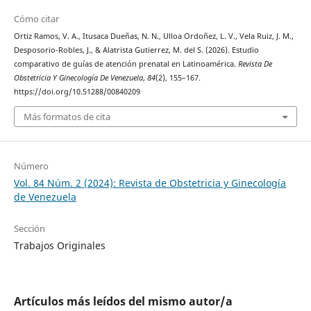
Cómo citar
Ortiz Ramos, V. A., Itusaca Dueñas, N. N., Ulloa Ordoñez, L. V., Vela Ruiz, J. M.,
Desposorio-Robles, J., & Alatrista Gutierrez, M. del S. (2026). Estudio
comparativo de guías de atención prenatal en Latinoamérica.
Revista De
Obstetricia Y Ginecología De Venezuela
,
84
(2), 155–167.
https://doi.org/10.51288/00840209
Más formatos de cita
Número
Vol. 84 Núm. 2 (2024): Revista de Obstetricia y Ginecología
de Venezuela
Sección
Trabajos Originales
Artículos más leídos del mismo autor/a