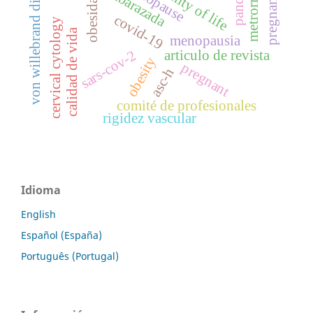
von willebrand diseases
metrorragia
menopause
quality of life
embarazada
pregnancy
obesidad
covid-19
cervical cytology
calidad de vida
menopausia
articulo de revista
sars-cov-2
obesity
pregnant
asc-h
comité de profesionales
rigidez vascular
Idioma
English
Español (España)
Português (Portugal)