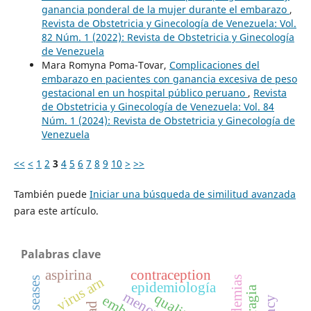
ganancia ponderal de la mujer durante el embarazo
,
Revista de Obstetricia y Ginecología de Venezuela: Vol.
82 Núm. 1 (2022): Revista de Obstetricia y Ginecología
de Venezuela
Mara Romyna Poma-Tovar,
Complicaciones del
embarazo en pacientes con ganancia excesiva de peso
gestacional en un hospital público peruano
,
Revista
de Obstetricia y Ginecología de Venezuela: Vol. 84
Núm. 1 (2024): Revista de Obstetricia y Ginecología de
Venezuela
<<
<
1
2
3
4
5
6
7
8
9
10
>
>>
También puede
Iniciar una búsqueda de similitud avanzada
para este artículo.
Palabras clave
aspirina
contraception
virus arn
pandemias
epidemiología