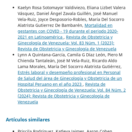
Kaelyn Rosa Sotomayor Valdiviezo, Eliana Lizbet Valera
Vásquez, Daniel Ángel Zavala Guillén, José Manuel
Vela-Ruiz, Joyce Desposorio-Robles, María Del Socorro
Alatrista Gutierrez De Bambarén,
Mortalidad en
gestantes con COVID - 19 durante el periodo 2020-
2021 en Latinoamérica
,
Revista de Obstetricia y
Ginecología de Venezuela: Vol. 83 Núm. 1 (2023):
Revista de Obstetricia y Ginecología de Venezuela
Lynn A Quintana-García, Camila G Díaz León, Piero M
Chienda Tantaleán, José M Vela-Ruiz, Ricardo Aldo
Lama Morales, María Del Socorro Alatrista Gutiérrez,
Estrés laboral y desempeño profesional en Personal
de Salud del área de Ginecología y Obstetricia de un
Hospital Peruano en el año 2023
,
Revista de
Obstetricia y Ginecología de Venezuela: Vol. 84 Núm. 2
(2024): Revista de Obstetricia y Ginecología de
Venezuela
Artículos similares
Priscila Rodríguez, Katleya Jaimes, Aaron Cohen,