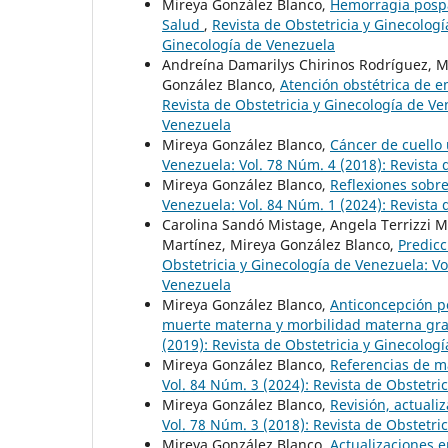
Mireya González Blanco,
Hemorragia pospa
Salud
,
Revista de Obstetricia y Ginecologí
Ginecología de Venezuela
Andreína Damarilys Chirinos Rodríguez, 
González Blanco,
Atención obstétrica de 
Revista de Obstetricia y Ginecología de Ve
Venezuela
Mireya González Blanco,
Cáncer de cuello
Venezuela: Vol. 78 Núm. 4 (2018): Revista 
Mireya González Blanco,
Reflexiones sobre
Venezuela: Vol. 84 Núm. 1 (2024): Revista 
Carolina Sandó Mistage, Angela Terrizzi M
Martínez, Mireya González Blanco,
Predicc
Obstetricia y Ginecología de Venezuela: Vo
Venezuela
Mireya González Blanco,
Anticoncepción po
muerte materna y morbilidad materna gr
(2019): Revista de Obstetricia y Ginecolog
Mireya González Blanco,
Referencias de ma
Vol. 84 Núm. 3 (2024): Revista de Obstetri
Mireya González Blanco,
Revisión, actuali
Vol. 78 Núm. 3 (2018): Revista de Obstetri
Mireya González Blanco,
Actualizaciones e