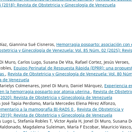
 (2018): Revista de Obstetricia y Ginecología de Venezuela
Díaz, Giannina Sué Cisneros,
Hemorragia posparto: asociación con 
stetricia y Ginecología de Venezuela: Vol. 85 Núm. 02 (2025): Revi
Di Muro, Carlos Lugo, Susana De Vita, Rafael Cortez, Jesús Veroes,
Robles,
Equipo Perinatal de Respuesta Rápida (EPRR): una propues
cas
,
Revista de Obstetricia y Ginecología de Venezuela: Vol. 80 Núm
ía de Venezuela
Marielys Colmenares, Jonel Di Muro, Daniel Márquez,
Experiencia e
 en la hemorragia posparto por atonia uterina
,
Revista de Obstetric
2020): Revista de Obstetricia y Ginecología de Venezuela
a José Tapia Perdomo, María Mercedes Elena Pérez Alfonzo,
ementario a la mamografía BI-RADS 0
,
Revista de Obstetricia y
2019): Revista de Obstetricia y Ginecología de Venezuela
 Lugo L, Stefanía Robles T, Víctor Ayala H, Jonel Di Muro, Susana D
a Maldonado, Magdalena Suleiman, María F Escobar, Mauricio Vasco,