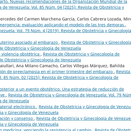
rto. Nuevas recomendaciones de la Organización Mundial de la
a de Venezuela: Vol. 85 Núm. 04 (2025): Revista de Obstetricia y
Mercedes del Carmen Marchena García, Carlos Cabrera Lozada, Mir
emergencia: evaluación aplicando el modelo de las tres demoras
,
nezuela: Vol. 79 Núm. 4 (2019): Revista de Obstetricia y Ginecologí
 uterino asociado al embarazo
,
Revista de Obstetricia y Ginecologí
de Obstetricia y Ginecología de Venezuela
 violencia obstétrica
,
Revista de Obstetricia y Ginecología de
de Obstetricia y Ginecología de Venezuela
aiullari, Ana Milano Camacho, Carlos Villegas Márquez, Bahilda
ión de preeclampsia en el primer trimestre del embarazo
,
Revista
l. 85 Núm. 02 (2025): Revista de Obstetricia y Ginecología de
sterior a un evento obstétrico. Una estrategia de reducción de
ave
,
Revista de Obstetricia y Ginecología de Venezuela: Vol. 79 Núm
ía de Venezuela
terial electrónico
,
Revista de Obstetricia y Ginecología de Venezu
cia y Ginecología de Venezuela
zación y consenso
,
Revista de Obstetricia y Ginecología de Venezue
cia y Ginecología de Venezuela
n medicina: venciendo la resistencia al cambio
,
Revista de Obstetr