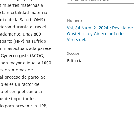
as muertes maternas a
e la mortalidad materna
dial de la Salud (OMS)
Número
ieron durante o tras el
Vol. 84 Núm. 2 (2024): Revista de
Obstetricia y Ginecología de
imadamente, unas 800
Venezuela
sparto (HPP) ha sufrido
ión más actualizada parece
Sección
d Gynecologists (ACOG)
Editorial
lada mayor o igual a 1000
os o síntomas de
al proceso de parto. Se
piel es un factor de
 piel con piel como la
mente importantes
o para prevenir la HPP.