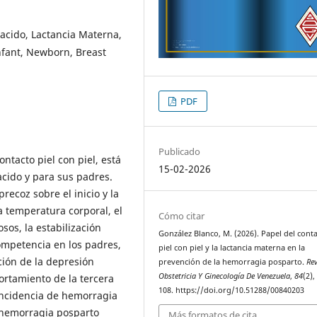
acido, Lactancia Materna,
nfant, Newborn, Breast
PDF
Publicado
tacto piel con piel, está
15-02-2026
acido y para sus padres.
recoz sobre el inicio y la
la temperatura corporal, el
Cómo citar
sos, la estabilización
González Blanco, M. (2026). Papel del cont
competencia en los padres,
piel con piel y la lactancia materna en la
ción de la depresión
prevención de la hemorragia posparto.
Rev
Obstetricia Y Ginecología De Venezuela
,
84
(2),
rtamiento de la tercera
108. https://doi.org/10.51288/00840203
 incidencia de hemorragia
a hemorragia posparto
Más formatos de cita