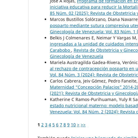
José A Rojas,
Programa de formación en Em
iniciativa educativa para reducir la Mort
85 Núm. 02 (2025): Revista de Obstetricia
Marcos Bustillos Solórzano, Diana Navarre
posparto mediante sutura compresiva ute
Ginecología de Venezuela: Vol. 83 Núm. 1 (
Belkis J Colmenares E, Neimar Y Vargas M,
ingresadas a la unidad de cuidados intensi
Carabobo
,
Revista de Obstetricia y Gineco
Ginecología de Venezuela
Mariela Austragilda Gadea-Rivera, Verónic
al rechazo de contracepción posparto en 
Vol. 84 Núm. 3 (2024): Revista de Obstetri
Carlos Cabrera, Jeiv Gómez, Pedro Faneite,
Maternidad “Concepción Palacios” 2014-
(2021): Revista de Obstetricia y Ginecolog
Katherine C Ramos-Purihuaman, Yuly R Sa
estado nutricional materno: modelo basad
Venezuela: Vol. 84 Núm. 2 (2024): Revista 
1
2
3
4
5
6
7
8
9
10
>
>>