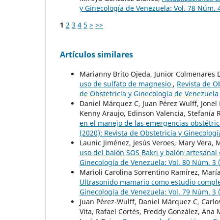
y Ginecología de Venezuela: Vol. 78 Núm. 4
1
2
3
4
5
>
>>
Artículos similares
Marianny Brito Ojeda, Junior Colmenares 
uso de sulfato de magnesio
,
Revista de Ob
de Obstetricia y Ginecología de Venezuela
Daniel Márquez C, Juan Pérez Wulff, Jonel 
Kenny Araujo, Edinson Valencia, Stefanía 
en el manejo de las emergencias obstétri
(2020): Revista de Obstetricia y Ginecolog
Launic Jiménez, Jesús Veroes, Mary Vera, 
uso del balón SOS Bakri y balón artesanal
Ginecología de Venezuela: Vol. 80 Núm. 3 (
Marioli Carolina Sorrentino Ramírez, Marí
Ultrasonido mamario como estudio compl
Ginecología de Venezuela: Vol. 79 Núm. 3 (
Juan Pérez-Wulff, Daniel Márquez C, Carlos
Vita, Rafael Cortés, Freddy González, An