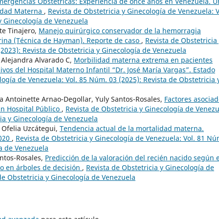
ergencias Obstétricas: Experiencia de once años en Venezuela. U
alidad Materna
,
Revista de Obstetricia y Ginecología de Venezuela: V
 y Ginecología de Venezuela
te Tinajero,
Manejo quirúrgico conservador de la hemorragia
rina (Técnica de Hayman). Reporte de caso
,
Revista de Obstetricia
2023): Revista de Obstetricia y Ginecología de Venezuela
 Alejandra Alvarado C,
Morbilidad materna extrema en pacientes
vos del Hospital Materno Infantil “Dr. José María Vargas”. Estado
logía de Venezuela: Vol. 85 Núm. 03 (2025): Revista de Obstetricia 
a Antoinette Arnao-Degollar, Yuly Santos-Rosales,
Factores asociad
un Hospital Público
,
Revista de Obstetricia y Ginecología de Venezu
cia y Ginecología de Venezuela
 Ofelia Uzcátegui,
Tendencia actual de la mortalidad materna.
2020
,
Revista de Obstetricia y Ginecología de Venezuela: Vol. 81 Nú
ía de Venezuela
ntos-Rosales,
Predicción de la valoración del recién nacido según e
o en árboles de decisión
,
Revista de Obstetricia y Ginecología de
de Obstetricia y Ginecología de Venezuela