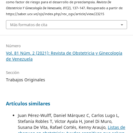
como factor de riesgo para el desarrollo de preeclampsia.
Revista De
Obstetricia Y Ginecología De Venezuela
,
81
(2), 137–147. Recuperado a partir de
https://saber.ucv.ve/ojs/index.php/rev_ogv/article/view/23215
Más formatos de cita
Número
Vol. 81 Núm. 2 (2021): Revista de Obstetricia y Ginecología
de Venezuela
Sección
Trabajos Originales
Artículos similares
Juan Pérez-Wulff, Daniel Márquez C, Carlos Lugo L,
Stefanía Robles T, Víctor Ayala H, Jonel Di Muro,
Susana De Vita, Rafael Cortés, Kenny Araujo,
Listas de