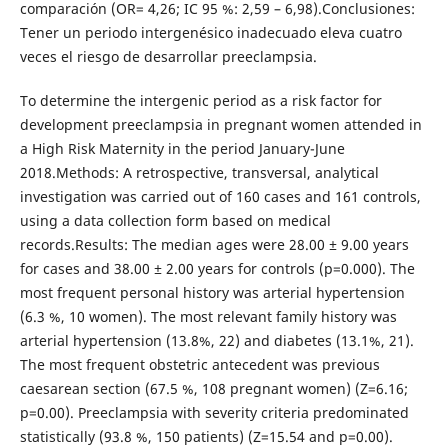
comparación (OR= 4,26; IC 95 %: 2,59 – 6,98).Conclusiones:
Tener un periodo intergenésico inadecuado eleva cuatro
veces el riesgo de desarrollar preeclampsia.
To determine the intergenic period as a risk factor for
development preeclampsia in pregnant women attended in
a High Risk Maternity in the period January-June
2018.Methods: A retrospective, transversal, analytical
investigation was carried out of 160 cases and 161 controls,
using a data collection form based on medical
records.Results: The median ages were 28.00 ± 9.00 years
for cases and 38.00 ± 2.00 years for controls (p=0.000). The
most frequent personal history was arterial hypertension
(6.3 %, 10 women). The most relevant family history was
arterial hypertension (13.8%, 22) and diabetes (13.1%, 21).
The most frequent obstetric antecedent was previous
caesarean section (67.5 %, 108 pregnant women) (Z=6.16;
p=0.00). Preeclampsia with severity criteria predominated
statistically (93.8 %, 150 patients) (Z=15.54 and p=0.00).