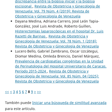
discrepancia entre la biopsia inicial y la biopsia
escisional
,
Revista de Obstetricia y Ginecología de
Venezuela: Vol. 79 Núm. 4 (2019): Revista de
Obstetricia y Ginecología de Venezuela
Dayana Medina, Adriana Carrero, José León Tapia-
González, José Luis Andrade, Roberto Guillen,
Histerectomías laparoscópicas en el hospital Dr. Luis
Razetti de Barinas
,
Revista de Obstetricia y
Ginecología de Venezuela: Vol. 78 Núm. 1 (2018):
Revista de Obstetricia y Ginecología de Venezuela
Lucero Bello, Gabriel Zambrano, Oscar Uzcátegui,
Diomar Medina, Omleda Brencio, Daniel Márquez,
Prevalencia de cardiopatías congénitas en la Unidad
de Perinatologia del Hospital Universitario de Caracas.
Período 2015-2024
,
Revista de Obstetricia y
Ginecología de Venezuela: Vol. 85 Núm. 04 (2025):
Revista de Obstetricia y Ginecología de Venezuela
<<
<
3
4
5
6
7
8
9
>
>>
También puede
Iniciar una búsqueda de similitud avanzada
para este artículo.