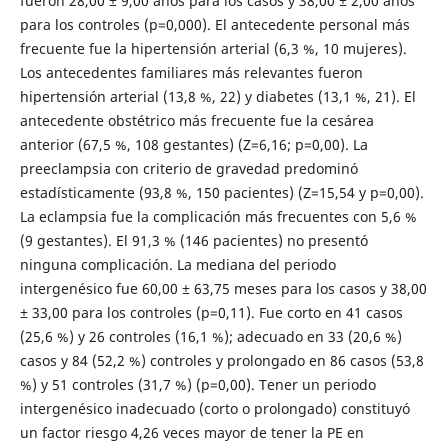
fueron 28,00 ± 9,00 años para los casos y 38,00 ± 2,00 años
para los controles (p=0,000). El antecedente personal más
frecuente fue la hipertensión arterial (6,3 %, 10 mujeres).
Los antecedentes familiares más relevantes fueron
hipertensión arterial (13,8 %, 22) y diabetes (13,1 %, 21). El
antecedente obstétrico más frecuente fue la cesárea
anterior (67,5 %, 108 gestantes) (Z=6,16; p=0,00). La
preeclampsia con criterio de gravedad predominó
estadísticamente (93,8 %, 150 pacientes) (Z=15,54 y p=0,00).
La eclampsia fue la complicación más frecuentes con 5,6 %
(9 gestantes). El 91,3 % (146 pacientes) no presentó
ninguna complicación. La mediana del periodo
intergenésico fue 60,00 ± 63,75 meses para los casos y 38,00
± 33,00 para los controles (p=0,11). Fue corto en 41 casos
(25,6 %) y 26 controles (16,1 %); adecuado en 33 (20,6 %)
casos y 84 (52,2 %) controles y prolongado en 86 casos (53,8
%) y 51 controles (31,7 %) (p=0,00). Tener un periodo
intergenésico inadecuado (corto o prolongado) constituyó
un factor riesgo 4,26 veces mayor de tener la PE en