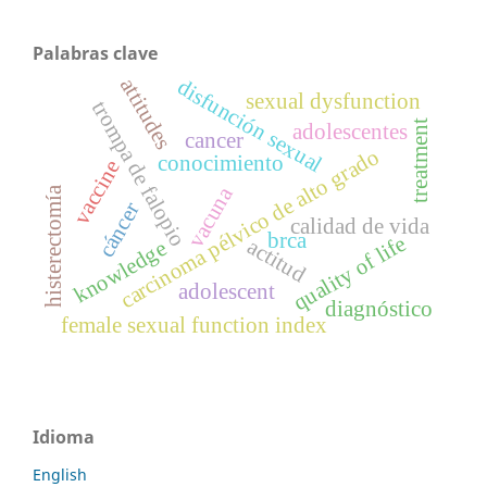
Palabras clave
attitudes
disfunción sexual
sexual dysfunction
trompa de falopio
treatment
adolescentes
cancer
carcinoma pélvico de alto grado
conocimiento
vaccine
vacuna
histerectomía
cáncer
calidad de vida
brca
quality of life
actitud
knowledge
adolescent
diagnóstico
female sexual function index
Idioma
English