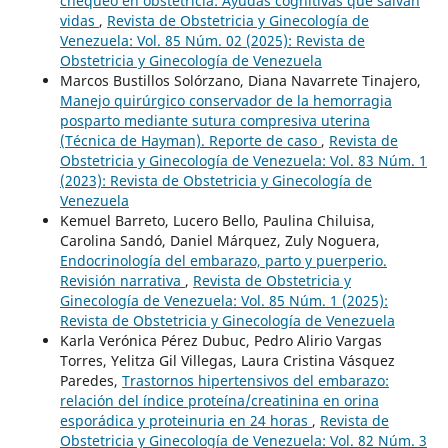
chequeo en obstetricia: Ayudas cognitivas que salvan
vidas
,
Revista de Obstetricia y Ginecología de
Venezuela: Vol. 85 Núm. 02 (2025): Revista de
Obstetricia y Ginecología de Venezuela
Marcos Bustillos Solórzano, Diana Navarrete Tinajero,
Manejo quirúrgico conservador de la hemorragia
posparto mediante sutura compresiva uterina
(Técnica de Hayman). Reporte de caso
,
Revista de
Obstetricia y Ginecología de Venezuela: Vol. 83 Núm. 1
(2023): Revista de Obstetricia y Ginecología de
Venezuela
Kemuel Barreto, Lucero Bello, Paulina Chiluisa,
Carolina Sandó, Daniel Márquez, Zuly Noguera,
Endocrinología del embarazo, parto y puerperio.
Revisión narrativa
,
Revista de Obstetricia y
Ginecología de Venezuela: Vol. 85 Núm. 1 (2025):
Revista de Obstetricia y Ginecología de Venezuela
Karla Verónica Pérez Dubuc, Pedro Alirio Vargas
Torres, Yelitza Gil Villegas, Laura Cristina Vásquez
Paredes,
Trastornos hipertensivos del embarazo:
relación del índice proteína/creatinina en orina
esporádica y proteinuria en 24 horas
,
Revista de
Obstetricia y Ginecología de Venezuela: Vol. 82 Núm. 3