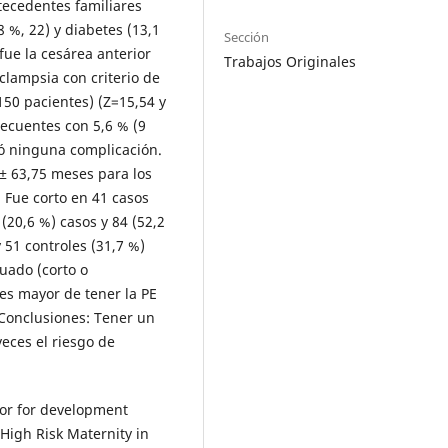
ntecedentes familiares
8 %, 22) y diabetes (13,1
Sección
fue la cesárea anterior
Trabajos Originales
eclampsia con criterio de
50 pacientes) (Z=15,54 y
recuentes con 5,6 % (9
tó ninguna complicación.
± 63,75 meses para los
. Fue corto en 41 casos
(20,6 %) casos y 84 (52,2
 51 controles (31,7 %)
uado (corto o
ces mayor de tener la PE
.Conclusiones: Tener un
eces el riesgo de
tor for development
High Risk Maternity in