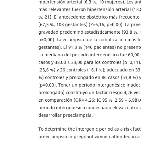
hipertensión arterial (6,3 %, 10 mujeres). Los a
más relevantes fueron hipertensión arterial (13,
%, 21). El antecedente obstétrico más frecuente 
(67,5 %, 108 gestantes) (Z=6,16; p=0,00). La pre
gravedad predominó estadísticamente (93,8 %, 1
p=0,00). La eclampsia fue la complicación más f
gestantes). El 91,3 % (146 pacientes) no presen
La mediana del periodo intergenésico fue 60,00 
casos y 38,00 ± 33,00 para los controles (p=0,11)
(25,6 %) y 26 controles (16,1 %); adecuado en 33 
%) controles y prolongado en 86 casos (53,8 %) y
(p=0,00). Tener un periodo intergenésico inadec
prolongado) constituyó un factor riesgo 4,26 ve
en comparación (OR= 4,26; IC 95 %: 2,59 – 6,98)
periodo intergenésico inadecuado eleva cuatro v
desarrollar preeclampsia.
To determine the intergenic period as a risk fac
preeclampsia in pregnant women attended in a 