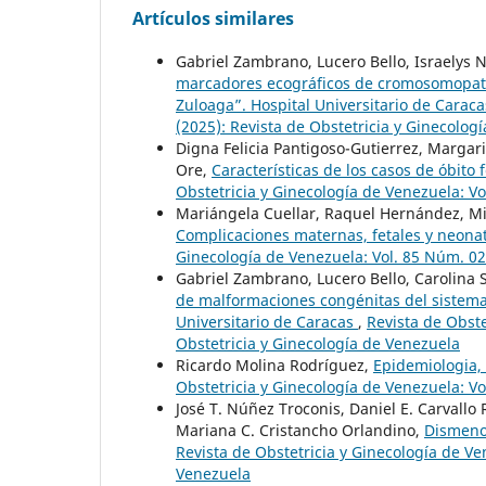
Artículos similares
Gabriel Zambrano, Lucero Bello, Israelys N
marcadores ecográficos de cromosomopatía
Zuloaga”. Hospital Universitario de Carac
(2025): Revista de Obstetricia y Ginecolog
Digna Felicia Pantigoso-Gutierrez, Margari
Ore,
Características de los casos de óbito 
Obstetricia y Ginecología de Venezuela: Vo
Mariángela Cuellar, Raquel Hernández, Mi
Complicaciones maternas, fetales y neonat
Ginecología de Venezuela: Vol. 85 Núm. 02
Gabriel Zambrano, Lucero Bello, Carolina 
de malformaciones congénitas del sistema 
Universitario de Caracas
,
Revista de Obste
Obstetricia y Ginecología de Venezuela
Ricardo Molina Rodríguez,
Epidemiologia, 
Obstetricia y Ginecología de Venezuela: Vo
José T. Núñez Troconis, Daniel E. Carvall
Mariana C. Cristancho Orlandino,
Dismenor
Revista de Obstetricia y Ginecología de Ve
Venezuela