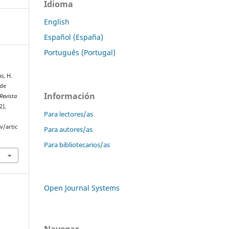
Idioma
English
Español (España)
Português (Portugal)
s, H.
 de
Información
Revista
2),
Para lectores/as
v/artic
Para autores/as
Para bibliotecarios/as
Open Journal Systems
Navegar