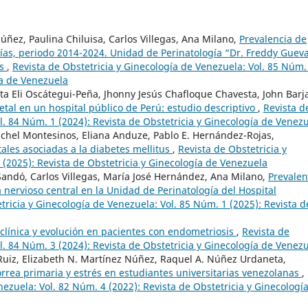
úñez, Paulina Chiluisa, Carlos Villegas, Ana Milano,
Prevalencia de
s, periodo 2014-2024. Unidad de Perinatología “Dr. Freddy Guev
as
,
Revista de Obstetricia y Ginecología de Venezuela: Vol. 85 Núm.
ía de Venezuela
ta Eli Oscátegui-Peña, Jhonny Jesús Chafloque Chavesta, John Barj
fetal en un hospital público de Perú: estudio descriptivo
,
Revista d
l. 84 Núm. 1 (2024): Revista de Obstetricia y Ginecología de Venez
chel Montesinos, Eliana Anduze, Pablo E. Hernández-Rojas,
ales asociadas a la diabetes mellitus
,
Revista de Obstetricia y
 (2025): Revista de Obstetricia y Ginecología de Venezuela
Sandó, Carlos Villegas, María José Hernández, Ana Milano,
Prevalen
nervioso central en la Unidad de Perinatología del Hospital
tricia y Ginecología de Venezuela: Vol. 85 Núm. 1 (2025): Revista d
clínica y evolución en pacientes con endometriosis
,
Revista de
l. 84 Núm. 3 (2024): Revista de Obstetricia y Ginecología de Venez
o Ruiz, Elizabeth N. Martínez Núñez, Raquel A. Núñez Urdaneta,
rea primaria y estrés en estudiantes universitarias venezolanas
,
nezuela: Vol. 82 Núm. 4 (2022): Revista de Obstetricia y Ginecologí