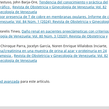
astuso, John Barja-Ore,
Tendencia del conocimiento y práctica del
ráfico
,
Revista de Obstetricia y Ginecología de Venezuela: Vol. 82
inecología de Venezuela
por presencia de T de cobre en membranas ovulares. Informe de 
enezuela: Vol. 84 Núm. 1 (2024): Revista de Obstetricia y Ginecolog
Norelis Tineo,
Daño renal en pacientes preeclámpticas con criterios
logía de Venezuela: Vol. 80 Núm. 3 (2020): Revista de Obstetricia y
 Chiroque Parra, Jocelyn García, Noren Enrique Villalobos Inciarte,
na/creatinina en una muestra de orina al azar y proteinuria en 24
lampsia
,
Revista de Obstetricia y Ginecología de Venezuela: Vol. 82
inecología de Venezuela
tud avanzada
para este artículo.