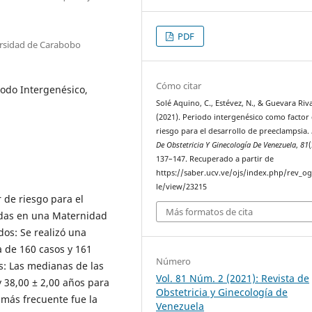
PDF
ersidad de Carabobo
Cómo citar
iodo Intergenésico,
Solé Aquino, C., Estévez, N., & Guevara Riva
(2021). Periodo intergenésico como factor
riesgo para el desarrollo de preeclampsia.
De Obstetricia Y Ginecología De Venezuela
,
81
(
137–147. Recuperado a partir de
https://saber.ucv.ve/ojs/index.php/rev_og
le/view/23215
 de riesgo para el
Más formatos de cita
idas en una Maternidad
dos: Se realizó una
ca de 160 casos y 161
Número
os: Las medianas de las
Vol. 81 Núm. 2 (2021): Revista de
y 38,00 ± 2,00 años para
Obstetricia y Ginecología de
 más frecuente fue la
Venezuela