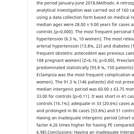
the period January-June 2018.Methods: A retrospe
analytical investigation was carried out of 160 c
using a data collection form based on medical r
median ages were 28.00 ± 9.00 years for cases an
controls (p=0.000). The most frequent personal h
hypertension (6.3 %, 10 women). The most releva
arterial hypertension (13.8%, 22) and diabetes (
frequent obstetric antecedent was previous caes
108 pregnant women) (Z=6.16; p=0.00). Preeclamp
predominated statistically (93.8 %, 150 patients
Eclampsia was the most frequent complication w
women). The 91.3 % (146 patients) did not prese
median intergenic period was 60.00 ± 63.75 mon
33.00 for controls (p=0.11). It was short in 41 c
controls (16.1%); adequate in 33 (20.6%) cases a
and prolonged in 86 cases (53.8%) and 51 contro
Having an inadequate intergenic period (short o
factor 4.26 times higher for having PE compared
6.98).Conclusions: Having an inadequate interge