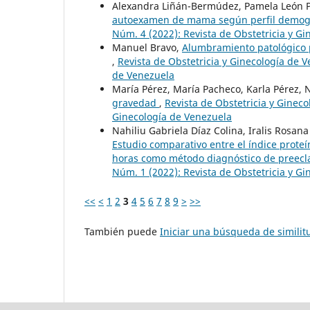
Alexandra Liñán-Bermúdez, Pamela León P
autoexamen de mama según perfil demog
Núm. 4 (2022): Revista de Obstetricia y G
Manuel Bravo,
Alumbramiento patológico 
,
Revista de Obstetricia y Ginecología de V
de Venezuela
María Pérez, María Pacheco, Karla Pérez, 
gravedad
,
Revista de Obstetricia y Gineco
Ginecología de Venezuela
Nahiliu Gabriela Díaz Colina, Iralis Rosana
Estudio comparativo entre el índice proteí
horas como método diagnóstico de preec
Núm. 1 (2022): Revista de Obstetricia y G
<<
<
1
2
3
4
5
6
7
8
9
>
>>
También puede
Iniciar una búsqueda de simili