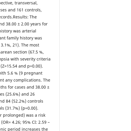
ctive, transversal,
ases and 161 controls,
ecords.Results: The
d 38.00 ± 2.00 years for
istory was arterial
nt family history was
13.1%, 21). The most
arean section (67.5 %,
sia with severity criteria
) (Z=15.54 and p=0.00).
ith 5.6 % (9 pregnant
nt any complications. The
ths for cases and 38.00 ±
ases (25.6%) and 26
nd 84 (52.2%) controls
ls (31.7%) (p=0.00).
r prolonged) was a risk
 (OR= 4.26; 95% CI: 2.59 –
nic period increases the