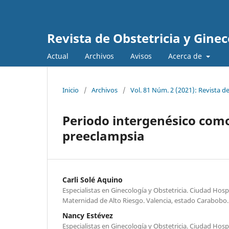
Revista de Obstetricia y Gine
Actual
Archivos
Avisos
Acerca de
Inicio
/
Archivos
/
Vol. 81 Núm. 2 (2021): Revista d
Periodo intergenésico como 
preeclampsia
Carli Solé Aquino
Especialistas en Ginecología y Obstetricia. Ciudad Hospi
Maternidad de Alto Riesgo. Valencia, estado Carabobo.
Nancy Estévez
Especialistas en Ginecología y Obstetricia. Ciudad Hospi