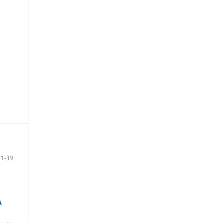
11-39
A