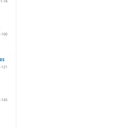
41-74
O
-100
ES
-121
-145