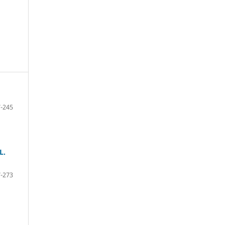
-245
L.
-273