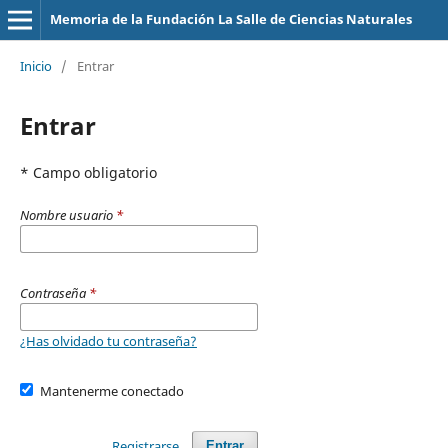
Memoria de la Fundación La Salle de Ciencias Naturales
Inicio
/
Entrar
Entrar
* Campo obligatorio
Nombre usuario
*
Contraseña
*
¿Has olvidado tu contraseña?
Mantenerme conectado
Registrarse
Entrar