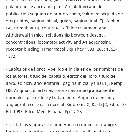
palabra no se abrevian, p. ej. Circulation) año de
publicación seguido de punto y coma, volumen seguido de
dos puntos, página inicial, guión, página final. Ej. Kaplan
GB, Greenblat DJ, Kent MA. Caffeine treatment and
withdrawal in mice: relationship between dosage,
concentrations, locomotor activity and A1 adrenosine
receptor binding. J Pharmacol Exp Ther 1993; 266: 1563-
1572.
· Capítulos de libros: Apellido e iniciales de los nombres de
los autores, título del capítulo, editor del libro, título del
libro, edición, año, editorial, página inicial y final. Ej. Kemp
HG. Angina con arterias coronarias angiográficamente
normales: pronóstico y tratamiento. Angina de pecho y
angiografía coronaria normal: Síndrome X, Kaski JC, Editor 3ª
Ed. 1995. Edika Med, España. Pp 17-25.
· Las tablas y figuras se numeran con números arábigos.
Indicar en negritas, entre paréntesis, un llamado de