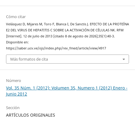
Cómo citar
Velásquez D, Mijares M, Toro F, Blanca I, De Sanctis J. EFECTO DE LA PROTEÍNA
E2 DEL VIRUS DE HEPATITIS C SOBRE LA ACTIVACIÓN DE CÉLULAS NK. RFM
[Internet]. 12 de julio de 2013 [citado 8 de agosto de 2026];35(1):40-3.
Disponible en:
https://saber.ucv.ve/ojs/index.php/rev_fmed/article/view/4917
Más formatos de cita
Número
Vol. 35 Núm. 1 (2012): Volumen 35, Numero 1 (2012) Enero -
Junio 2012
Sección
ARTÍCULOS ORIGINALES