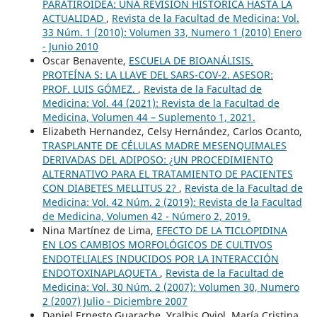
PARATIROIDEA: UNA REVISION HISTORICA HASTA LA
ACTUALIDAD
,
Revista de la Facultad de Medicina: Vol.
33 Núm. 1 (2010): Volumen 33, Numero 1 (2010) Enero
- Junio 2010
Oscar Benavente,
ESCUELA DE BIOANÁLISIS.
PROTEÍNA S: LA LLAVE DEL SARS-COV-2. ASESOR:
PROF. LUIS GÓMEZ.
,
Revista de la Facultad de
Medicina: Vol. 44 (2021): Revista de la Facultad de
Medicina, Volumen 44 – Suplemento 1, 2021.
Elizabeth Hernandez, Celsy Hernández, Carlos Ocanto,
TRASPLANTE DE CÉLULAS MADRE MESENQUIMALES
DERIVADAS DEL ADIPOSO: ¿UN PROCEDIMIENTO
ALTERNATIVO PARA EL TRATAMIENTO DE PACIENTES
CON DIABETES MELLITUS 2?
,
Revista de la Facultad de
Medicina: Vol. 42 Núm. 2 (2019): Revista de la Facultad
de Medicina, Volumen 42 - Número 2, 2019.
Nina Martínez de Lima,
EFECTO DE LA TICLOPIDINA
EN LOS CAMBIOS MORFOLÓGICOS DE CULTIVOS
ENDOTELIALES INDUCIDOS POR LA INTERACCIÓN
ENDOTOXINAPLAQUETA
,
Revista de la Facultad de
Medicina: Vol. 30 Núm. 2 (2007): Volumen 30, Numero
2 (2007) Julio - Diciembre 2007
Daniel Ernesto Guarache, Yralbis Oviol, María Cristina