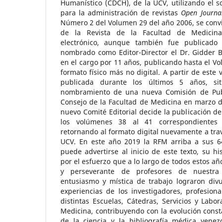
Humanístico (CDCH), de la UCV, utilizando el s
para la administración de revistas
Open Journa
Número 2 del Volumen 29 del año 2006, se conv
de la Revista de la Facultad de Medicin
electrónico, aunque también fue publicado
nombrado como Editor-Director el Dr. Gidder 
en el cargo por 11 años, publicando hasta el V
formato físico más no digital. A partir de este 
publicada durante los últimos 5 años, si
nombramiento de una nueva Comisión de Publ
Consejo de la Facultad de Medicina en marzo d
nuevo Comité Editorial decide la publicación d
los volúmenes 38 al 41 correspondientes
retornando al formato digital nuevamente a trav
UCV. En este año 2019 la RFM arriba a sus 64
puede advertirse al inicio de este texto, su h
por el esfuerzo que a lo largo de todos estos añ
y perseverante de profesores de nuestra
entusiasmo y mística de trabajo lograron divu
experiencias de los investigadores, profesiona
distintas Escuelas, Cátedras, Servicios y Labor
Medicina, contribuyendo con la evolución const
de la ciencia y la bibliografía médica venezo