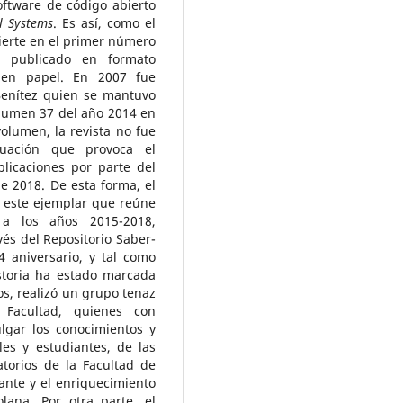
oftware de código abierto
l Systems
. Es así, como el
ierte en el primer número
a publicado en formato
 en papel. En 2007 fue
Benítez quien se mantuvo
olumen 37 del año 2014 en
volumen, la revista no fue
tuación que provoca el
icaciones por parte del
e 2018. De esta forma, el
e este ejemplar que reúne
 a los años 2015-2018,
és del Repositorio Saber-
 aniversario, y tal como
istoria ha estado marcada
os, realizó un grupo tenaz
 Facultad, quienes con
lgar los conocimientos y
les y estudiantes, de las
atorios de la Facultad de
ante y el enriquecimiento
lana. Por otra parte, el