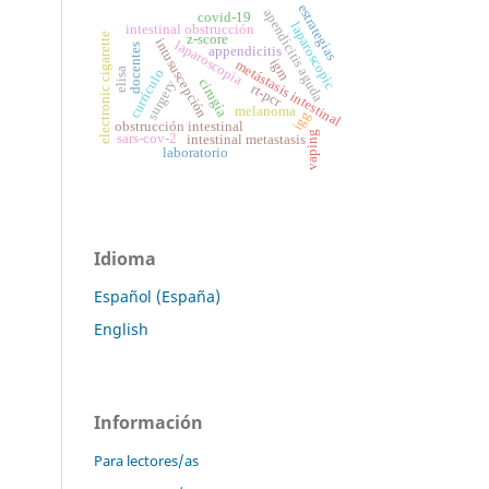
estrategias
apendicitis aguda
covid-19
laparoscopic
intestinal obstrucción
electronic cigarette
z-score
intususcepción
laparoscopia
docentes
appendicitis
igm
metástasis intestinal
elisa
currículo
cirugía
surgery
rt-pcr
melanoma
igg
obstrucción intestinal
vaping
sars-cov-2
intestinal metastasis
laboratorio
Idioma
Español (España)
English
Información
Para lectores/as