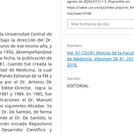
agosto de 2026];41(1):1-3. Disponible en:
https://saber.ucv.ve/ojs/index.php/rev_f
icle/view/16108
Más formatos de cita
la Universidad Central de
ajo la dirección del Dr.
Número
junio de ese mismo año, y
año 1956, desempeñándose
Vol. 41 (2018): Revista de la Facu
a fecha, la publicación de
de Medicina, Volumen 38-41, 201
981, cuando fue creada la
2018.
tad de Medicina, la cual
 Fondo Editorial de la FM y
Sección
da por el Dr. Antonio De
EDITORIAL
itor-Director, logra la
1981 y 1984. En 1985, fue
icaciones el Dr. Manuel
os siguientes décadas. Ya
l Dr. De Santolo, de forma
de al Dr. De Santolo, la
cién iniciado Repositorio
esarrollo Científico y