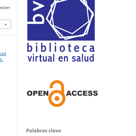
med/art
ltad
5-
Palabras clave