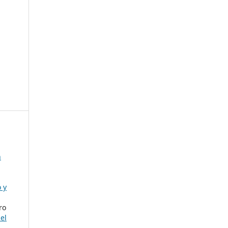
n
 y
ro
el