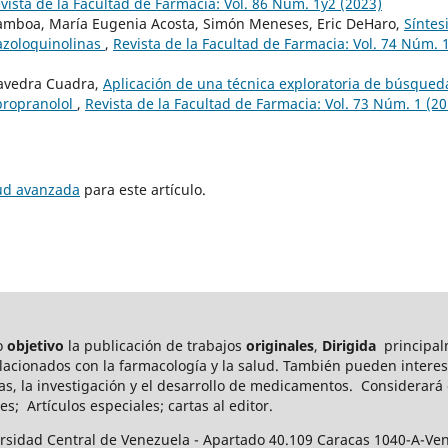
vista de la Facultad de Farmacia: Vol. 86 Núm. 1y2 (2023)
amboa, María Eugenia Acosta, Simón Meneses, Eric DeHaro,
Síntes
razoloquinolinas
,
Revista de la Facultad de Farmacia: Vol. 74 Núm. 
aavedra Cuadra,
Aplicación de una técnica exploratoria de búsqued
 propranolol
,
Revista de la Facultad de Farmacia: Vol. 73 Núm. 1 (20
tud avanzada
para este artículo.
mo
objetivo
la publicación de trabajos
originales
,
Dirigida
principal
elacionados con la farmacología y la salud. También pueden int
eres
as, la investigación y el desarrollo de medicamentos.
Considerará c
es; Artículos especiales; cartas al editor.
ersidad Central de Venezuela - Apartado 40.109 Caracas 1040-A-Ve