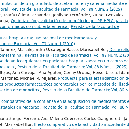
rmulación de un granulado de acetaminofén y cafeína mediante el
 oral
,
Revista de la Facultad de Farmacia: Vol. 88 Núm. 2 (2025)
rea, María Fátima Fernandes, Jenilynd Fernández, Zulhet González,
 Vega,
Optimización y validación de un método por RP-HPLC para la
comprimidos con cubierta entérica
,
Revista de la Facultad de
tica hospitalaria: uso racional de medicamentos y
ltad de Farmacia: Vol. 73 Núm. 1 (2010)
 Ramírez, Marialejandra Uzcátegui Bacco, Marisabel Bor,
Desarroll
trometamina
,
Revista de la Facultad de Farmacia: Vol. 88 Núm. 2 (2
uso de anticoagulantes en pacientes hospitalizados en un centro de
enezuela
,
Revista de la Facultad de Farmacia: Vol. 88 Núm. 1 (2025)
ojas, Ana Carvajal, Ana Agatón, Genny Urquía, Heisel Urosa, Idam
 Martínez, Michael R. Mijares,
Propuesta para la estandarización d
s productos farmacéuticos parenterales por los métodos del lisad
ivación de monocitos
,
Revista de la Facultad de Farmacia: Vol. 86 
o comparativo de la confianza en la adquisición de medicamentos 
 estatales en Macarao
,
Revista de la Facultad de Farmacia: Vol. 88 
iana Sangoi Ferreira, Ana Milena Guerrero, Carlos Ciangherotti, Jai
l, Marisabel Bor,
Efecto comparativo de la actividad antioxidante d