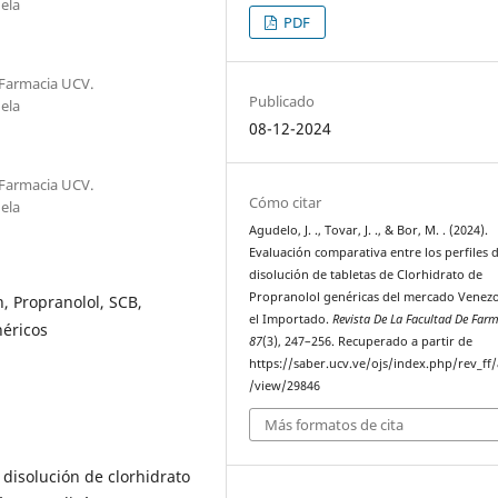
ela
PDF
 Farmacia UCV.
Publicado
ela
08-12-2024
 Farmacia UCV.
Cómo citar
ela
Agudelo, J. ., Tovar, J. ., & Bor, M. . (2024).
Evaluación comparativa entre los perfiles 
disolución de tabletas de Clorhidrato de
Propranolol genéricas del mercado Venez
n, Propranolol, SCB,
el Importado.
Revista De La Facultad De Far
néricos
87
(3), 247–256. Recuperado a partir de
https://saber.ucv.ve/ojs/index.php/rev_ff/a
/view/29846
Más formatos de cita
 disolución de clorhidrato