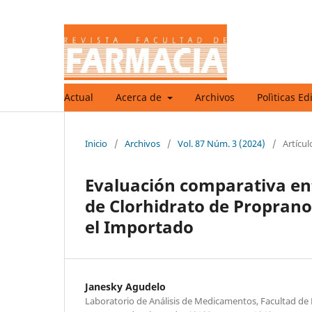
Actual
Acerca de
Archivos
Polìticas Ed
Inicio
/
Archivos
/
Vol. 87 Núm. 3 (2024)
/
Artícul
Evaluación comparativa entr
de Clorhidrato de Proprano
el Importado
Janesky Agudelo
Laboratorio de Análisis de Medicamentos, Facultad de