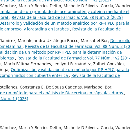
Sánchez, María Y Berríos Delfín, Michelle D Silveira García, Wande
rmulación de un granulado de acetaminofén y cafeína mediante el
 oral
,
Revista de la Facultad de Farmacia: Vol. 88 Núm. 2 (2025)
Desarrollo y validación de un método analítico por RP-HPLC para la
de ambroxol y loratadina en jarabes
,
Revista de la Facultad de
 Ramírez, Marialejandra Uzcátegui Bacco, Marisabel Bor,
Desarroll
trometamina
,
Revista de la Facultad de Farmacia: Vol. 88 Núm. 2 (2
validación de un método por RP-HPLC para la determinación de
ubiertas
,
Revista de la Facultad de Farmacia: Vol. 77 Núm. 1y2 (201
rea, María Fátima Fernandes, Jenilynd Fernández, Zulhet González,
 Vega,
Optimización y validación de un método por RP-HPLC para la
comprimidos con cubierta entérica
,
Revista de la Facultad de
stellanos, Constanza E. De Sousa Cadenas, Marisabel Bor,
n de un método para el análisis de Diacereína en cápsulas duras
,
9 Núm. 1 (2026)
Sánchez, María Y Berríos Delfín, Michelle D Silveira García, Wande