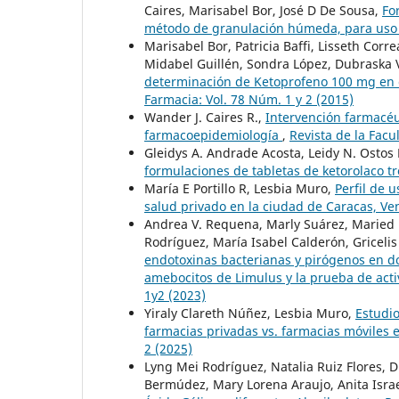
Caires, Marisabel Bor, José D De Sousa,
Fo
método de granulación húmeda, para uso
Marisabel Bor, Patricia Baffi, Lisseth Cor
Midabel Guillén, Sondra López, Dubraska
determinación de Ketoprofeno 100 mg en 
Farmacia: Vol. 78 Núm. 1 y 2 (2015)
Wander J. Caires R.,
Intervención farmacéu
farmacoepidemiología
,
Revista de la Facu
Gleidys A. Andrade Acosta, Leidy N. Ostos
formulaciones de tabletas de ketorolaco 
María E Portillo R, Lesbia Muro,
Perfil de 
salud privado en la ciudad de Caracas, V
Andrea V. Requena, Marly Suárez, Maried R
Rodríguez, María Isabel Calderón, Gricelis
endotoxinas bacterianas y pirógenos en do
amebocitos de Limulus y la prueba de act
1y2 (2023)
Yiraly Clareth Núñez, Lesbia Muro,
Estudi
farmacias privadas vs. farmacias móviles
2 (2025)
Lyng Mei Rodríguez, Natalia Ruiz Flores, D
Bermúdez, Mary Lorena Araujo, Anita Israe