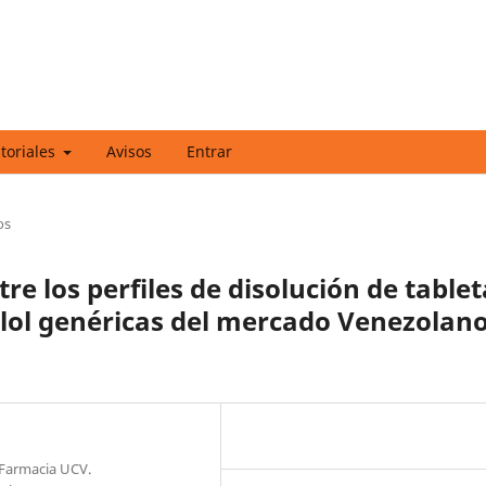
itoriales
Avisos
Entrar
os
e los perfiles de disolución de tablet
lol genéricas del mercado Venezolano
 Farmacia UCV.