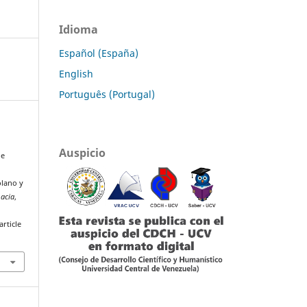
Idioma
Español (España)
English
Português (Portugal)
Auspicio
de
olano y
macia
,
rticle