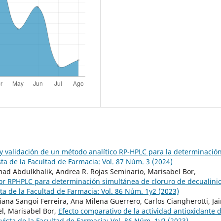
 y validación de un método analítico RP-HPLC para la determinació
sta de la Facultad de Farmacia: Vol. 87 Núm. 3 (2024)
 Abdulkhalik, Andrea R. Rojas Seminario, Marisabel Bor,
or RPHPLC para determinación simultánea de cloruro de decualinio
ta de la Facultad de Farmacia: Vol. 86 Núm. 1y2 (2023)
iana Sangoi Ferreira, Ana Milena Guerrero, Carlos Ciangherotti, Jai
l, Marisabel Bor,
Efecto comparativo de la actividad antioxidante d
vista de la Facultad de Farmacia: Vol. 86 Núm. 1y2 (2023)