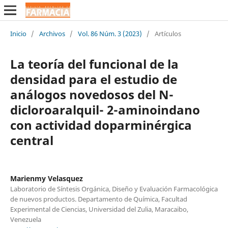
Inicio
/
Archivos
/
Vol. 86 Núm. 3 (2023)
/
Artículos
La teoría del funcional de la
densidad para el estudio de
análogos novedosos del N-
dicloroaralquil- 2-aminoindano
con actividad doparminérgica
central
Marienmy Velasquez
Laboratorio de Síntesis Orgánica, Diseño y Evaluación Farmacológica
de nuevos productos. Departamento de Química, Facultad
Experimental de Ciencias, Universidad del Zulia, Maracaibo,
Venezuela