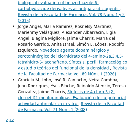
biological evaluation of benzothiazole-6-
carbohydrazide derivatives as antiparasitic agents
,
Revista de la Facultad de Farmacia: Vol. 78 Núm. 1 y 2
(2015)
Jorge Angel, María Ramírez, Rosnelsy Martínez,
Marienmy Velásquez, Alexander Albarracín, Ligia
Angel, Biagina Migliore, Jaime Charris, María del
Rosario Garrido, Anita Israel, Simón E. López, Rodolfo
Izquierdo,
Novedoso agente dopaminérgico y
serotoninérgico del clorhidrato del 4-amino-2a,3,4,5-
tetrahidro-5- acenafteno. Síntesis, perfil farmacológico
y estudio teórico del funcional de la densidad
,
Revista
de la Facultad de Farmacia: Vol. 89 Núm. 1 (2026)
Graciela M. Lobo, José R. Camacho, Neira Gamboa,
Juan Rodrigues, Yves Blache, Reinaldo Atencio, Teresa
González, Jaime Charris,
Síntesis de 4-cloro-3-(2-
cloroetil)2-metilquinolinas. Evaluación de su potencial
actividad antimalárica in vitro
,
Revista de la Facultad
de Farmacia: Vol. 71 Núm. 1 (2008)
>
>>