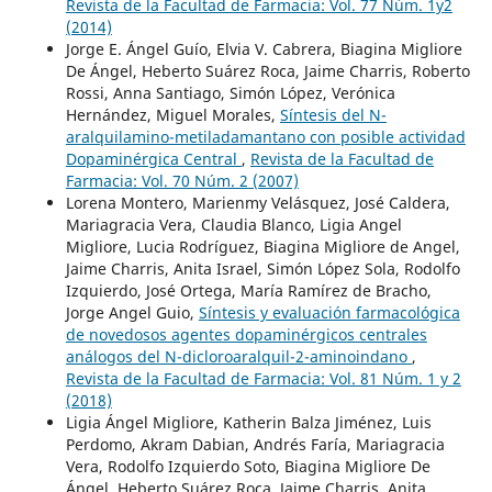
Revista de la Facultad de Farmacia: Vol. 77 Núm. 1y2
(2014)
Jorge E. Ángel Guío, Elvia V. Cabrera, Biagina Migliore
De Ángel, Heberto Suárez Roca, Jaime Charris, Roberto
Rossi, Anna Santiago, Simón López, Verónica
Hernández, Miguel Morales,
Síntesis del N-
aralquilamino-metiladamantano con posible actividad
Dopaminérgica Central
,
Revista de la Facultad de
Farmacia: Vol. 70 Núm. 2 (2007)
Lorena Montero, Marienmy Velásquez, José Caldera,
Mariagracia Vera, Claudia Blanco, Ligia Angel
Migliore, Lucia Rodríguez, Biagina Migliore de Angel,
Jaime Charris, Anita Israel, Simón López Sola, Rodolfo
Izquierdo, José Ortega, María Ramírez de Bracho,
Jorge Angel Guio,
Síntesis y evaluación farmacológica
de novedosos agentes dopaminérgicos centrales
análogos del N-dicloroaralquil-2-aminoindano
,
Revista de la Facultad de Farmacia: Vol. 81 Núm. 1 y 2
(2018)
Ligia Ángel Migliore, Katherin Balza Jiménez, Luis
Perdomo, Akram Dabian, Andrés Faría, Mariagracia
Vera, Rodolfo Izquierdo Soto, Biagina Migliore De
Ángel, Heberto Suárez Roca, Jaime Charris, Anita