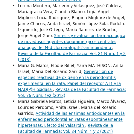
Lorena Montero, Marienmy Velásquez, José Caldera,
Mariagracia Vera, Claudia Blanco, Ligia Angel
Migliore, Lucia Rodríguez, Biagina Migliore de Angel,
Jaime Charris, Anita Israel, Simón López Sola, Rodolfo
Izquierdo, José Ortega, María Ramírez de Bracho,
Jorge Angel Guio,
Síntesis y evaluación farmacológica
de novedosos agentes dopaminérgicos centrales
análogos del N-dicloroaralquil-2-aminoindano
,
Revista de la Facultad de Farmacia: Vol. 81 Núm. 1 y 2
(2018)
María G. Matos, Elodie Billet, Yaira MATHISON, Anita
Israel, María Del Rosario Garrid,
Generación de
especies reactivas de oxígeno en la periodontitis
experimental en la rata. Papel del receptor AT1 y la
NAD(P)H oxidasa
,
Revista de la Facultad de Farmacia:
Vol. 76 Núm. 1y2 (2013)
María Gabriela Matos, Leticia Figueira, Marco Álvarez,
Lourdes Perdomo, Anita Israel, María del Rosario
Garrido,
Actividad de las enzimas antioxidantes en la
enfermedad periodontal en ratas espontáneamente
hipertensas. Efecto del Valsartán
,
Revista de la
Facultad de Farmacia: Vol. 84 Núm. 1 y 2 (2021)