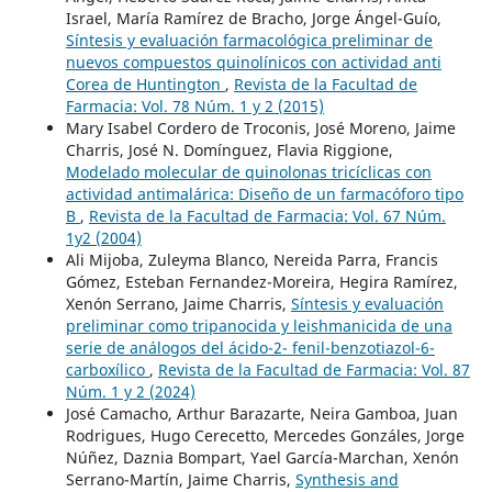
Israel, María Ramírez de Bracho, Jorge Ángel-Guío,
Síntesis y evaluación farmacológica preliminar de
nuevos compuestos quinolínicos con actividad anti
Corea de Huntington
,
Revista de la Facultad de
Farmacia: Vol. 78 Núm. 1 y 2 (2015)
Mary Isabel Cordero de Troconis, José Moreno, Jaime
Charris, José N. Domínguez, Flavia Riggione,
Modelado molecular de quinolonas tricíclicas con
actividad antimalárica: Diseño de un farmacóforo tipo
B
,
Revista de la Facultad de Farmacia: Vol. 67 Núm.
1y2 (2004)
Ali Mijoba, Zuleyma Blanco, Nereida Parra, Francis
Gómez, Esteban Fernandez-Moreira, Hegira Ramírez,
Xenón Serrano, Jaime Charris,
Síntesis y evaluación
preliminar como tripanocida y leishmanicida de una
serie de análogos del ácido-2- fenil-benzotiazol-6-
carboxílico
,
Revista de la Facultad de Farmacia: Vol. 87
Núm. 1 y 2 (2024)
José Camacho, Arthur Barazarte, Neira Gamboa, Juan
Rodrigues, Hugo Cerecetto, Mercedes Gonzáles, Jorge
Núñez, Daznia Bompart, Yael García-Marchan, Xenón
Serrano-Martín, Jaime Charris,
Synthesis and