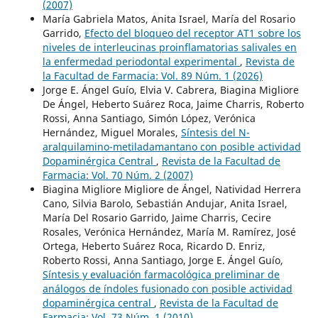
(2007)
María Gabriela Matos, Anita Israel, María del Rosario
Garrido,
Efecto del bloqueo del receptor AT1 sobre los
niveles de interleucinas proinflamatorias salivales en
la enfermedad periodontal experimental
,
Revista de
la Facultad de Farmacia: Vol. 89 Núm. 1 (2026)
Jorge E. Ángel Guío, Elvia V. Cabrera, Biagina Migliore
De Ángel, Heberto Suárez Roca, Jaime Charris, Roberto
Rossi, Anna Santiago, Simón López, Verónica
Hernández, Miguel Morales,
Síntesis del N-
aralquilamino-metiladamantano con posible actividad
Dopaminérgica Central
,
Revista de la Facultad de
Farmacia: Vol. 70 Núm. 2 (2007)
Biagina Migliore Migliore de Ángel, Natividad Herrera
Cano, Silvia Barolo, Sebastián Andujar, Anita Israel,
María Del Rosario Garrido, Jaime Charris, Cecire
Rosales, Verónica Hernández, María M. Ramírez, José
Ortega, Heberto Suárez Roca, Ricardo D. Enriz,
Roberto Rossi, Anna Santiago, Jorge E. Ángel Guío,
Síntesis y evaluación farmacológica preliminar de
análogos de índoles fusionado con posible actividad
dopaminérgica central
,
Revista de la Facultad de
Farmacia: Vol. 73 Núm. 1 (2010)