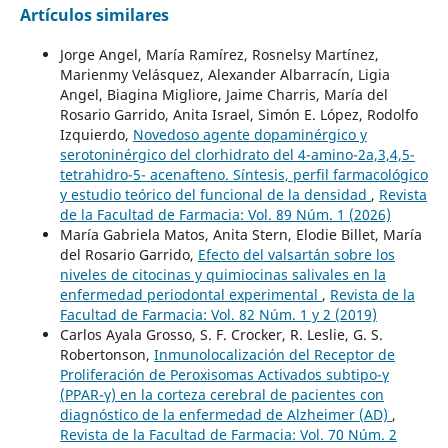
Artículos similares
Jorge Angel, María Ramírez, Rosnelsy Martínez,
Marienmy Velásquez, Alexander Albarracín, Ligia
Angel, Biagina Migliore, Jaime Charris, María del
Rosario Garrido, Anita Israel, Simón E. López, Rodolfo
Izquierdo,
Novedoso agente dopaminérgico y
serotoninérgico del clorhidrato del 4-amino-2a,3,4,5-
tetrahidro-5- acenafteno. Síntesis, perfil farmacológico
y estudio teórico del funcional de la densidad
,
Revista
de la Facultad de Farmacia: Vol. 89 Núm. 1 (2026)
María Gabriela Matos, Anita Stern, Elodie Billet, María
del Rosario Garrido,
Efecto del valsartán sobre los
niveles de citocinas y quimiocinas salivales en la
enfermedad periodontal experimental
,
Revista de la
Facultad de Farmacia: Vol. 82 Núm. 1 y 2 (2019)
Carlos Ayala Grosso, S. F. Crocker, R. Leslie, G. S.
Robertonson,
Inmunolocalización del Receptor de
Proliferación de Peroxisomas Activados subtipo-γ
(PPAR-γ) en la corteza cerebral de pacientes con
diagnóstico de la enfermedad de Alzheimer (AD)
,
Revista de la Facultad de Farmacia: Vol. 70 Núm. 2