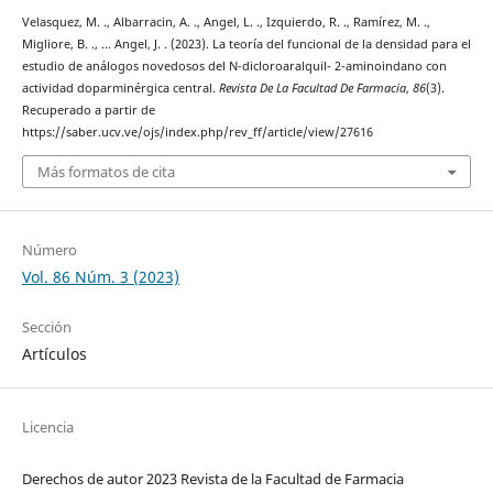
Velasquez, M. ., Albarracin, A. ., Angel, L. ., Izquierdo, R. ., Ramírez, M. .,
Migliore, B. ., … Angel, J. . (2023). La teoría del funcional de la densidad para el
estudio de análogos novedosos del N-dicloroaralquil- 2-aminoindano con
actividad doparminérgica central.
Revista De La Facultad De Farmacia
,
86
(3).
Recuperado a partir de
https://saber.ucv.ve/ojs/index.php/rev_ff/article/view/27616
Más formatos de cita
Número
Vol. 86 Núm. 3 (2023)
Sección
Artículos
Licencia
Derechos de autor 2023 Revista de la Facultad de Farmacia