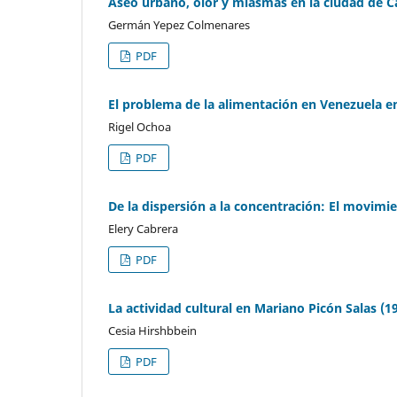
Aseo urbano, olor y miasmas en la ciudad de C
Germán Yepez Colmenares
PDF
El problema de la alimentación en Venezuela en
Rigel Ochoa
PDF
De la dispersión a la concentración: El movimi
Elery Cabrera
PDF
La actividad cultural en Mariano Picón Salas (1
Cesia Hirshbbein
PDF