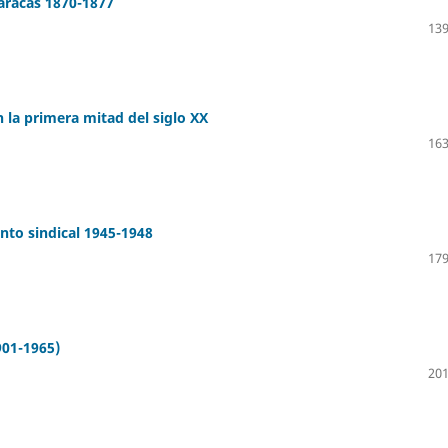
aracas 1870-1877
139
 la primera mitad del siglo XX
163
ento sindical 1945-1948
179
901-1965)
201