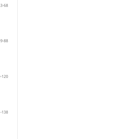
43-68
69-88
-120
-138