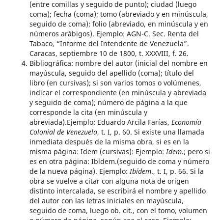
(entre comillas y seguido de punto); ciudad (luego
coma); fecha (coma); tomo (abreviado y en minúscula,
seguido de coma); folio (abreviado, en minúscula y en
números arábigos). Ejemplo: AGN-C. Sec. Renta del
Tabaco, “Informe del Intendente de Venezuela”.
Caracas, septiembre 10 de 1800, t. XXXVIII, f. 26.
Bibliográfica: nombre del autor (inicial del nombre en
mayúscula, seguido del apellido (coma); título del
libro (en cursivas); si son varios tomos o volúmenes,
indicar el correspondiente (en minúscula y abreviada
y seguido de coma); número de página a la que
corresponde la cita (en minúscula y
abreviada).Ejemplo: Eduardo Arcila Farías,
Economía
Colonial de Venezuela
, t. I, p. 60. Si existe una llamada
inmediata después de la misma obra, si es en la
misma página: Idem (cursivas): Ejemplo:
Idem.
; pero si
es en otra página: Ibídem.(seguido de coma y número
de la nueva página). Ejemplo:
Ibídem
., t. I, p. 66. Si la
obra se vuelve a citar con alguna nota de origen
distinto intercalada, se escribirá el nombre y apellido
del autor con las letras iniciales en mayúscula,
seguido de coma, luego ob. cit., con el tomo, volumen