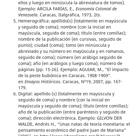
ellos y luego en minúscula la abreviatura de tomos).
Ejemplo: ARCILA FARÍAS, E.,
Economía Colonial de
Venezuela
. Caracas, Italgráfica, 1973, 2ts.
Hemerográfica: apellido(s) (totalmente en mayúscula
y seguido de coma); nombre (con la inicial en
mayúscula, seguido de coma); título (entre comillas);
nombre de la publicación (en cursivas, seguido de
punto); ciudad (coma); tomo (en minúscula y
abreviado y su número en mayúscula y en romanos,
seguido de coma); número (en arábigo seguido de
coma); año (en arábigos y luego coma); número de
páginas (pp. 15-26). Ejemplo: AGUIAR, M., “El impacto
de la peste bubónica en Caracas. 1908-1909”.
en
Ensayos Históricos
. Caracas, Nº19, 2007, pp. 167-
179.
Digital: apellido (s) (totalmente en mayúscula y
seguido de coma) y nombre (con la inicial en
mayúscula y seguido de coma); título (entre comillas);
año de la publicación (entre paréntesis y seguido de
coma); dirección electrónica. Ejemplo: GILVON DER
WALDE, Andrés H., “Unas notas de teoría monetaria: el
pensamiento económico del padre Juan de Mariana”