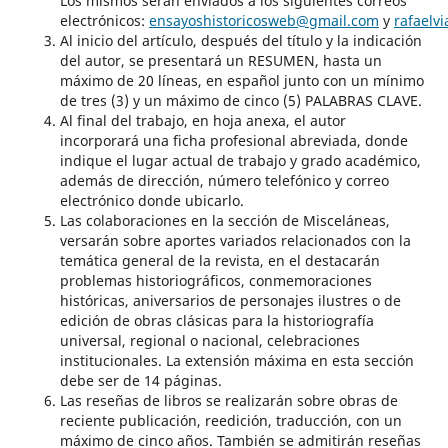
Los mismos serán enviados a los siguientes correos
electrónicos:
ensayoshistoricosweb@gmail.com
y
rafael
Al inicio del artículo, después del título y la indicación
del autor, se presentará un RESUMEN, hasta un
máximo de 20 líneas, en español junto con un mínimo
de tres (3) y un máximo de cinco (5) PALABRAS CLAVE.
Al final del trabajo, en hoja anexa, el autor
incorporará una ficha profesional abreviada, donde
indique el lugar actual de trabajo y grado académico,
además de dirección, número telefónico y correo
electrónico donde ubicarlo.
Las colaboraciones en la sección de Misceláneas,
versarán sobre aportes variados relacionados con la
temática general de la revista, en el destacarán
problemas historiográficos, conmemoraciones
históricas, aniversarios de personajes ilustres o de
edición de obras clásicas para la historiografía
universal, regional o nacional, celebraciones
institucionales. La extensión máxima en esta sección
debe ser de 14 páginas.
Las reseñas de libros se realizarán sobre obras de
reciente publicación, reedición, traducción, con un
máximo de cinco años. También se admitirán reseñas