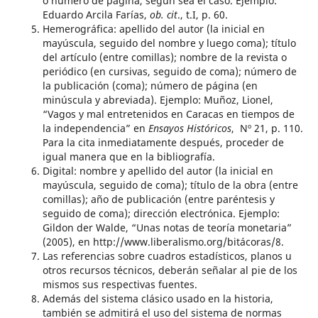
o número de página, según sea el caso. Ejemplo:
Eduardo Arcila Farías,
ob. cit
., t.I, p. 60.
Hemerográfica: apellido del autor (la inicial en
mayúscula, seguido del nombre y luego coma); título
del artículo (entre comillas); nombre de la revista o
periódico (en cursivas, seguido de coma); número de
la publicación (coma); número de página (en
minúscula y abreviada). Ejemplo: Muñoz, Lionel,
“Vagos y mal entretenidos en Caracas en tiempos de
la independencia” en
Ensayos Históricos
, Nº 21, p. 110.
Para la cita inmediatamente después, proceder de
igual manera que en la bibliografía.
Digital: nombre y apellido del autor (la inicial en
mayúscula, seguido de coma); título de la obra (entre
comillas); año de publicación (entre paréntesis y
seguido de coma); dirección electrónica. Ejemplo:
Gildon der Walde, “Unas notas de teoría monetaria”
(2005), en http://www.liberalismo.org/bitácoras/8.
Las referencias sobre cuadros estadísticos, planos u
otros recursos técnicos, deberán señalar al pie de los
mismos sus respectivas fuentes.
Además del sistema clásico usado en la historia,
también se admitirá el uso del sistema de normas