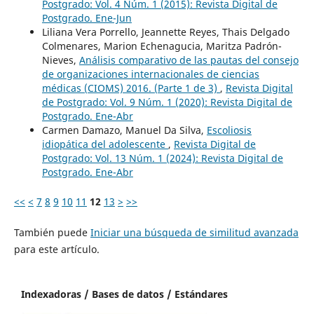
Postgrado: Vol. 4 Núm. 1 (2015): Revista Digital de
Postgrado. Ene-Jun
Liliana Vera Porrello, Jeannette Reyes, Thais Delgado
Colmenares, Marion Echenagucia, Maritza Padrón-
Nieves,
Análisis comparativo de las pautas del consejo
de organizaciones internacionales de ciencias
médicas (CIOMS) 2016. (Parte 1 de 3)
,
Revista Digital
de Postgrado: Vol. 9 Núm. 1 (2020): Revista Digital de
Postgrado. Ene-Abr
Carmen Damazo, Manuel Da Silva,
Escoliosis
idiopática del adolescente
,
Revista Digital de
Postgrado: Vol. 13 Núm. 1 (2024): Revista Digital de
Postgrado. Ene-Abr
<<
<
7
8
9
10
11
12
13
>
>>
También puede
Iniciar una búsqueda de similitud avanzada
para este artículo.
Indexadoras / Bases de datos / Estándares