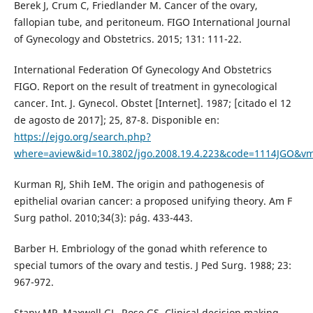
Berek J, Crum C, Friedlander M. Cancer of the ovary,
fallopian tube, and peritoneum. FIGO International Journal
of Gynecology and Obstetrics. 2015; 131: 111-22.
International Federation Of Gynecology And Obstetrics
FIGO. Report on the result of treatment in gynecological
cancer. Int. J. Gynecol. Obstet [Internet]. 1987; [citado el 12
de agosto de 2017]; 25, 87-8. Disponible en:
https://ejgo.org/search.php?
where=aview&id=10.3802/jgo.2008.19.4.223&code=1114JGO&v
Kurman RJ, Shih IeM. The origin and pathogenesis of
epithelial ovarian cancer: a proposed unifying theory. Am F
Surg pathol. 2010;34(3): pág. 433-443.
Barber H. Embriology of the gonad whith reference to
special tumors of the ovary and testis. J Ped Surg. 1988; 23:
967-972.
Stany MP. Maxwell GL, Rose GS. Clinical decision making