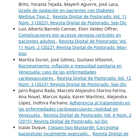
Brito, Yocasta Tejada, Mayerli Aguirre, José Laca,
Grado de oxidación en pacientes con Diabetes
Mellitus Tipo 2
,
Revista Digital de Postgrado: Vol. 11
Núm. 3 (2022): Revista Digital de Postgrado. Sep-Dic
Luis Alberto Barreto Conner, Elvin Valdez Offrer,
Complicaciones por accesos venosos centrales en
pacientes adultos
,
Revista Digital de Postgrado: Vol.
11 Núm. 2 (2022): Revista Digital de Postgrado. May-
Ago
Maritza Duran, José Gómez, Gustavo Villasmil,
Racionamiento, inflación e inequidad sanitaria en
Venezuela: caso de las enfermedades
cardiovasculares
,
Revista Digital de Postgrado: Vol. 12
Núm. 3 (2023): Revista Digital de Postgrado. Sep-Dic
Jairo Rojano Rada, Marcelo Alejandro Storino Farina,
Ana Nouel, Marcos Ayala, Karen Martínez, Alejandra
López, Indhira Pachano,
Adherencia al tratamiento en
las enfermedades cardiovasculares: realidad en
Venezuela
,
Revista Digital de Postgrado: Vol. 4 Núm. 2
(2015): Revista Digital de Postgrado. Jul-Dic
Isaías Duque,
Colgajo tipo Mustardé: Carcinoma
basocelular localmente avanzado.
,
Revista Digital de