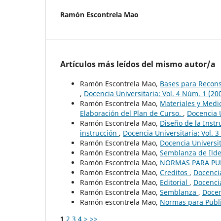
Ramón Escontrela Mao
Artículos más leídos del mismo autor/a
Ramón Escontrela Mao,
Bases para Reconst
,
Docencia Universitaria: Vol. 4 Núm. 1 (20
Ramón Escontrela Mao,
Materiales y Medio
Elaboración del Plan de Curso.
,
Docencia U
Ramón Escontrela Mao,
Diseño de la Instr
instrucción
,
Docencia Universitaria: Vol. 
Ramón Escontrela Mao,
Docencia Universi
Ramón Escontrela Mao,
Semblanza de Ild
Ramón Escontrela Mao,
NORMAS PARA PU
Ramón Escontrela Mao,
Creditos
,
Docencia
Ramón Escontrela Mao,
Editorial
,
Docencia
Ramón Escontrela Mao,
Semblanza
,
Docen
Ramón escontrela Mao,
Normas para Publ
1
2
3
4
>
>>