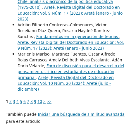
Chile: análisis diacrónico de la política educativa
(1975-2010)
,
Areté, Revista Digital del Doctorado en
Educación: Vol. 9 Núm. 17 (2023): Areté (enero - junio
2023)
Adrián Filiberto Contreras-Colmenares, Víctor
Roseliano Díaz-Quero, Rosario Haydeé Ramírez-
Sánchez,
Fundamentos en la generación de teorías
,
Areté, Revista Digital del Doctorado en Educación: Vol.
9 Núm. 17 (2023): Areté (enero - junio 2023)
Marlenis Marisol Martínez Fuentes, Oscar Alfredo
Rojas Carrasco, Amely Dolibeth Vivas Escalante, Adán
Doria Velarde,
Foro de discusión para el desarrollo del
pensamiento crítico en estudiantes de educación
primaria
,
Areté, Revista Digital del Doctorado en
Educación: Vol. 10 Núm. 20 (2024): Areté (julio -
diciembre)
1
2
3
4
5
6
7
8
9
10
>
>>
También puede
Iniciar una búsqueda de similitud avanzada
para este artículo.