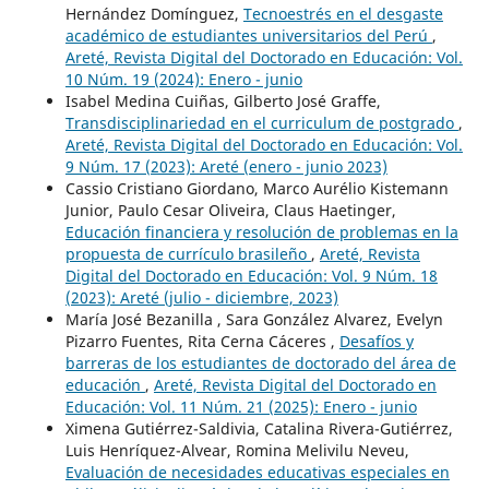
Hernández Domínguez,
Tecnoestrés en el desgaste
académico de estudiantes universitarios del Perú
,
Areté, Revista Digital del Doctorado en Educación: Vol.
10 Núm. 19 (2024): Enero - junio
Isabel Medina Cuiñas, Gilberto José Graffe,
Transdisciplinariedad en el curriculum de postgrado
,
Areté, Revista Digital del Doctorado en Educación: Vol.
9 Núm. 17 (2023): Areté (enero - junio 2023)
Cassio Cristiano Giordano, Marco Aurélio Kistemann
Junior, Paulo Cesar Oliveira, Claus Haetinger,
Educación financiera y resolución de problemas en la
propuesta de currículo brasileño
,
Areté, Revista
Digital del Doctorado en Educación: Vol. 9 Núm. 18
(2023): Areté (julio - diciembre, 2023)
María José Bezanilla , Sara González Alvarez, Evelyn
Pizarro Fuentes, Rita Cerna Cáceres ,
Desafíos y
barreras de los estudiantes de doctorado del área de
educación
,
Areté, Revista Digital del Doctorado en
Educación: Vol. 11 Núm. 21 (2025): Enero - junio
Ximena Gutiérrez-Saldivia, Catalina Rivera-Gutiérrez,
Luis Henríquez-Alvear, Romina Melivilu Neveu,
Evaluación de necesidades educativas especiales en