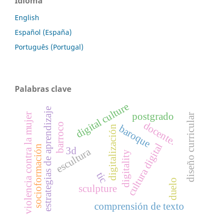
Idioma
English
Español (España)
Português (Portugal)
Palabras clave
digital culture
estrategias de aprendizaje
postgrado
violencia contra la mujer
diseño curricular
docente.
barroco
baroque
digitalización
cultura digital
socioformación
3d
escultura
digitality
tic
duelo
sculpture
comprensión de texto