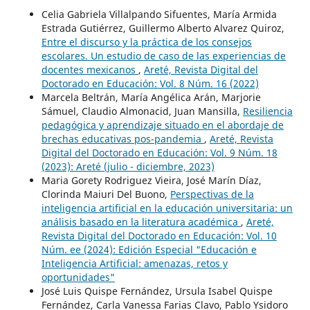
Celia Gabriela Villalpando Sifuentes, María Armida
Estrada Gutiérrez, Guillermo Alberto Alvarez Quiroz,
Entre el discurso y la práctica de los consejos
escolares. Un estudio de caso de las experiencias de
docentes mexicanos
,
Areté, Revista Digital del
Doctorado en Educación: Vol. 8 Núm. 16 (2022)
Marcela Beltrán, María Angélica Arán, Marjorie
Sámuel, Claudio Almonacid, Juan Mansilla,
Resiliencia
pedagógica y aprendizaje situado en el abordaje de
brechas educativas pos-pandemia
,
Areté, Revista
Digital del Doctorado en Educación: Vol. 9 Núm. 18
(2023): Areté (julio - diciembre, 2023)
Maria Gorety Rodriguez Vieira, José Marín Díaz,
Clorinda Maiuri Del Buono,
Perspectivas de la
inteligencia artificial en la educación universitaria: un
análisis basado en la literatura académica
,
Areté,
Revista Digital del Doctorado en Educación: Vol. 10
Núm. ee (2024): Edición Especial "Educación e
Inteligencia Artificial: amenazas, retos y
oportunidades"
José Luis Quispe Fernández, Ursula Isabel Quispe
Fernández, Carla Vanessa Farias Clavo, Pablo Ysidoro