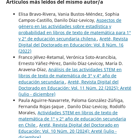
Artículos más leídos del mismo autor/a
Elisa Bravo-Rivera, Vania Bustos-Méndez, Sophia
Campos-Castillo, Danilo Díaz-Levicoy,
Aspectos de
género en las actividades sobre estadística y
probabilidad en libros de texto de matemática para 1°
y 2° de educación secundaria chilena
,
Areté, Revista
Digital del Doctorado en Educación: Vol. 8 Núm. 16
(2022)
Franco Jélvez-Retamal, Verónica Soto-Arancibia,
Ernesto Yáñez-Pérez, Danilo Díaz-Levicoy, María D.
Aravena-Díaz,
Análisis de las actividades STEM en
libros de texto de matemática de 3° y 4° año de
educación secundaria
,
Areté, Revista Digital del
Doctorado en Educación: Vol. 11 Núm. 22 (2025): Areté
(julio - diciembre)
Paula Aguirre-Navarrete, Paloma González-Zúñiga,
Fernanda Rojas-Jaque , Danilo Díaz-Levicoy, Rodolfo
Morales,
Actividades STEM en libros de texto de
matemática de 1° y 2° año de educación secundaria
en Chile
,
Areté, Revista Digital del Doctorado en
Educación: Vol. 10 Núm. 20 (2024): Areté (julio -
diciembre)