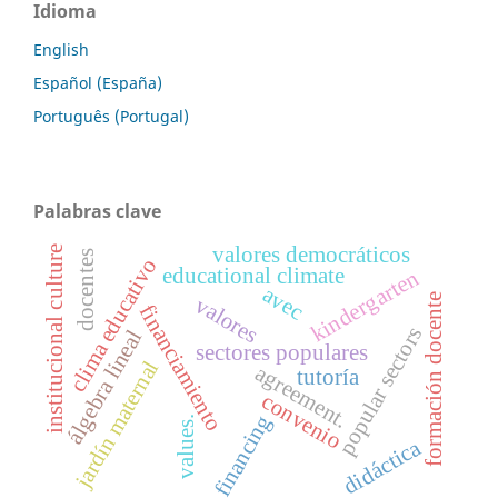
Idioma
English
Español (España)
Português (Portugal)
Palabras clave
valores democráticos
institucional culture
docentes
clima educativo
educational climate
kindergarten
avec
formación docente
valores
financiamiento
popular sectors
álgebra lineal
sectores populares
jardín maternal
agreement.
tutoría
convenio
financing
values.
didáctica