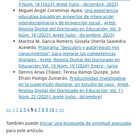
9 Núm. 18 (2023): Areté (julio - diciembre, 2023)
Miguel Ángel Corominas Ayala,
Una experiencia
educativa basada en proyectos de integración
interdisciplinaria y de proyección social
,
Areté,
Revista Digital del Doctorado en Educación: Vol. 9
Núm. 18 (2023): Areté (julio - diciembre, 2023)
Maritza M. Garcia Romero, Gissela Sherila Saavedra
Acevedo,
Programa “descubro y autorregulo mis
conocimientos” para mejorar las competencias
digitales
,
Areté, Revista Digital del Doctorado en
Educación: Vol. 10 Núm. 19 (2024): Enero - junio
Dennis Arias Chávez, Teresa Ramos Quispe, Julio
Efraín Postigo Zumarán,
Productividad investigativa
en la supervisión doctoral: un estudio de caso
,
Areté,
Revista Digital del Doctorado en Educación: Vol. 11
Núm. 22 (2025): Areté (julio - diciembre)
<<
<
1
2
3
4
5
6
7
8
9
10
>
>>
También puede
Iniciar una búsqueda de similitud avanzada
para este artículo.