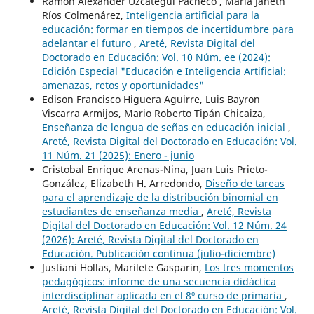
Ramón Alexander Uzcátegui Pacheco , María Janeth
Ríos Colmenárez,
Inteligencia artificial para la
educación: formar en tiempos de incertidumbre para
adelantar el futuro
,
Areté, Revista Digital del
Doctorado en Educación: Vol. 10 Núm. ee (2024):
Edición Especial "Educación e Inteligencia Artificial:
amenazas, retos y oportunidades"
Edison Francisco Higuera Aguirre, Luis Bayron
Viscarra Armijos, Mario Roberto Tipán Chicaiza,
Enseñanza de lengua de señas en educación inicial
,
Areté, Revista Digital del Doctorado en Educación: Vol.
11 Núm. 21 (2025): Enero - junio
Cristobal Enrique Arenas-Nina, Juan Luis Prieto-
González, Elizabeth H. Arredondo,
Diseño de tareas
para el aprendizaje de la distribución binomial en
estudiantes de enseñanza media
,
Areté, Revista
Digital del Doctorado en Educación: Vol. 12 Núm. 24
(2026): Areté, Revista Digital del Doctorado en
Educación. Publicación continua (julio-diciembre)
Justiani Hollas, Marilete Gasparin,
Los tres momentos
pedagógicos: informe de una secuencia didáctica
interdisciplinar aplicada en el 8º curso de primaria
,
Areté, Revista Digital del Doctorado en Educación: Vol.