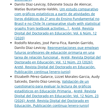
Danilo Díaz-Levicoy, Edvonete Souza de Alencar,
Matías Bustamante-Valdés,
Um estudo comparativo
com gráficos estatísticos a partir de atividades de
livros didáticos do 2º ano do Ensino Fundamental no
Brasil e no Chile [A comparative study with statistical
graphs from textbook activities...]
,
Areté, Revista
Digital del Doctorado en Educación: Vol. 6 Núm. 12
(2020)
Rodolfo Morales, José Parra-Fica, Ramón Garrido,
Danilo Díaz-Levicoy,
Representaciones que emplean
futuros profesores de educación primaria en una
tarea de relación funcional
,
Areté, Revista Digital del
Doctorado en Educación: Vol. 12 Núm. 23 (2026):
Areté, Revista Digital del Doctorado en Educación.
Publicación continua (enero-junio)
Elizabeth Pérez-Galarce, Lizzet Morales-Garcia, Audy
Salcedo, Danilo Díaz-Levicoy,
Validación de un
cuestionario para evaluar la lectura de gráficos
estadísticos en Educación Primaria
,
Areté, Revista
Digital del Doctorado en Educación: Vol. 12 Núm. 23
(2026): Areté, Revista Digital del Doctorado en
Educación. Publicación continua (enero-junio)