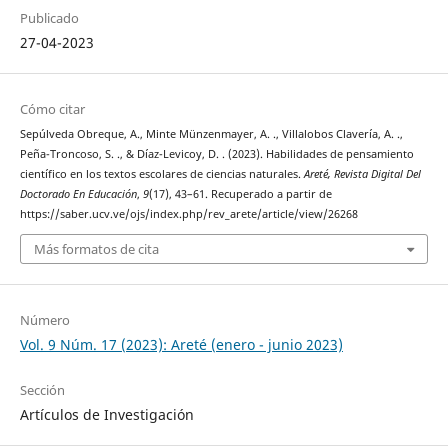
Publicado
27-04-2023
Cómo citar
Sepúlveda Obreque, A., Minte Münzenmayer, A. ., Villalobos Clavería, A. .,
Peña-Troncoso, S. ., & Díaz-Levicoy, D. . (2023). Habilidades de pensamiento
científico en los textos escolares de ciencias naturales.
Areté, Revista Digital Del
Doctorado En Educación
,
9
(17), 43–61. Recuperado a partir de
https://saber.ucv.ve/ojs/index.php/rev_arete/article/view/26268
Más formatos de cita
Número
Vol. 9 Núm. 17 (2023): Areté (enero - junio 2023)
Sección
Artículos de Investigación