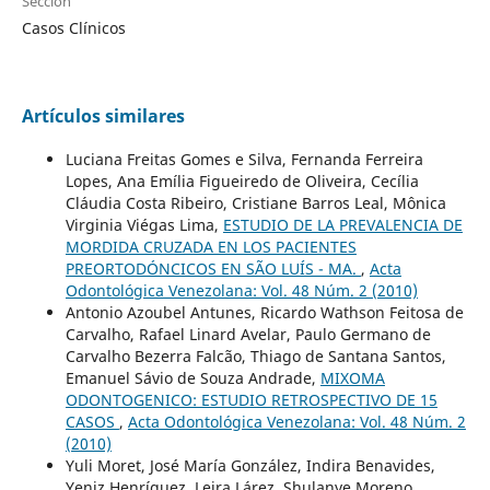
Sección
Casos Clínicos
Artículos similares
Luciana Freitas Gomes e Silva, Fernanda Ferreira
Lopes, Ana Emília Figueiredo de Oliveira, Cecília
Cláudia Costa Ribeiro, Cristiane Barros Leal, Mônica
Virginia Viégas Lima,
ESTUDIO DE LA PREVALENCIA DE
MORDIDA CRUZADA EN LOS PACIENTES
PREORTODÓNCICOS EN SÃO LUÍS - MA.
,
Acta
Odontológica Venezolana: Vol. 48 Núm. 2 (2010)
Antonio Azoubel Antunes, Ricardo Wathson Feitosa de
Carvalho, Rafael Linard Avelar, Paulo Germano de
Carvalho Bezerra Falcão, Thiago de Santana Santos,
Emanuel Sávio de Souza Andrade,
MIXOMA
ODONTOGENICO: ESTUDIO RETROSPECTIVO DE 15
CASOS
,
Acta Odontológica Venezolana: Vol. 48 Núm. 2
(2010)
Yuli Moret, José María González, Indira Benavides,
Yeniz Henríquez, Leira Lárez, Shulanye Moreno,