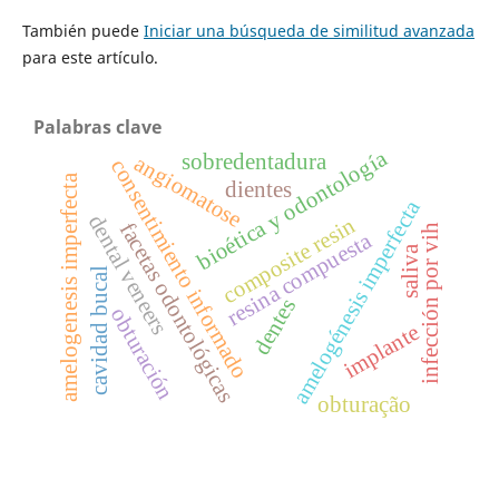
También puede
Iniciar una búsqueda de similitud avanzada
para este artículo.
Palabras clave
bioética y odontología
sobredentadura
angiomatose
consentimiento informado
amelogenesis imperfecta
dientes
amelogénesis imperfecta
dental veneers
composite resin
facetas odontológicas
infección por vih
resina compuesta
saliva
cavidad bucal
dentes
obturación
implante
obturação