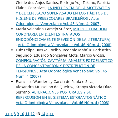
Cleide dos Anjos Santos, Rodrigo Yuji Takano, Patrícia
Elaine Gonçalves,
LA INFLUENCIA DE LA MOTIVACIÓN
Y DEL CEPILLADO SUPERVISADO EN LOS HÁBITOS DE
HIGIENE DE PREESCOLARES BRASILEÑOS
,
Acta
Odontológica Venezolana: Vol. 45 Núm. 4 (2007)
María Valentina Camejo Suárez,
MICROFILTRACIÓN
CORONARIA EN DIENTES TRATADOS
ENDODÓNCICAMENTE (REVISIÓN DE LA LITERATURA).
,
Acta Odontológica Venezolana: Vol. 46 Núm. 4 (2008)
Luiz Felipe Butzke Coelho, Regenio Mahfuz Herbstrith
Segundo, Eduardo Gonçalves Mota, Marcio Grossi,
CONFIGURACIÓN CAVITÁRIA: ANÁLISIS FOTOELÁSTICO
DE LA CONCENTRACIÓN Y DISTRIBUCIÓN DE
TENSIONES
,
Acta Odontológica Venezolana: Vol. 45
Núm. 4 (2007)
Francisco Wanderley Garcia de Paula e Silva,
Alexandra Mussolino de Queiroz, Kranya Victoria Díaz-
Serrano,
ALTERACIONES POSTURALES Y SU
REPERCUSIÓN EN EL SISTEMA ESTOMATOGNÁTICO
,
Acta Odontológica Venezolana: Vol. 46 Núm. 4 (2008)
<<
<
8
9
10
11
12
13
14
>
>>