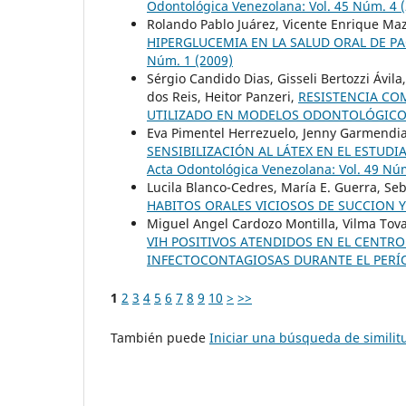
Odontológica Venezolana: Vol. 45 Núm. 4 
Rolando Pablo Juárez, Vicente Enrique Ma
HIPERGLUCEMIA EN LA SALUD ORAL DE PA
Núm. 1 (2009)
Sérgio Candido Dias, Gisseli Bertozzi Ávil
dos Reis, Heitor Panzeri,
RESISTENCIA CO
UTILIZADO EN MODELOS ODONTOLÓGIC
Eva Pimentel Herrezuelo, Jenny Garmendia
SENSIBILIZACIÓN AL LÁTEX EN EL ESTUD
Acta Odontológica Venezolana: Vol. 49 Núm
Lucila Blanco-Cedres, María E. Guerra, Se
HABITOS ORALES VICIOSOS DE SUCCION 
Miguel Angel Cardozo Montilla, Vilma Tov
VIH POSITIVOS ATENDIDOS EN EL CENTR
INFECTOCONTAGIOSAS DURANTE EL PERÍO
1
2
3
4
5
6
7
8
9
10
>
>>
También puede
Iniciar una búsqueda de simili