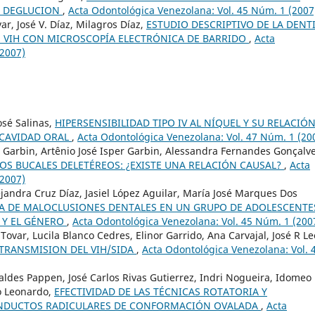
Y DEGLUCION
,
Acta Odontológica Venezolana: Vol. 45 Núm. 1 (2007
ar, José V. Díaz, Milagros Díaz,
ESTUDIO DESCRIPTIVO DE LA DENT
E VIH CON MICROSCOPÍA ELECTRÓNICA DE BARRIDO
,
Acta
(2007)
osé Salinas,
HIPERSENSIBILIDAD TIPO IV AL NÍQUEL Y SU RELACIÓ
 CAVIDAD ORAL
,
Acta Odontológica Venezolana: Vol. 47 Núm. 1 (20
ba Garbin, Artênio José Isper Garbin, Alessandra Fernandes Gonçalv
S BUCALES DELETÉREOS: ¿EXISTE UNA RELACIÓN CAUSAL?
,
Acta
(2007)
ejandra Cruz Díaz, Jasiel López Aguilar, María José Marques Dos
A DE MALOCLUSIONES DENTALES EN UN GRUPO DE ADOLESCENTE
 Y EL GÉNERO
,
Acta Odontológica Venezolana: Vol. 45 Núm. 1 (200
ovar, Lucila Blanco Cedres, Elinor Garrido, Ana Carvajal, José R Le
TRANSMISION DEL VIH/SIDA
,
Acta Odontológica Venezolana: Vol. 
ldes Pappen, José Carlos Rivas Gutierrez, Indri Nogueira, Idomeo
to Leonardo,
EFECTIVIDAD DE LAS TÉCNICAS ROTATORIA Y
CONDUCTOS RADICULARES DE CONFORMACIÓN OVALADA
,
Acta