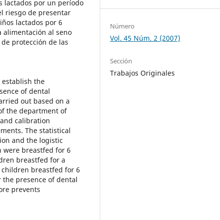
s lactados por un período
l riesgo de presentar
iños lactados por 6
Número
 alimentación al seno
Vol. 45 Núm. 2 (2007)
 de protección de las
Sección
Trabajos Originales
 establish the
sence of dental
arried out based on a
of the department of
 and calibration
ents. The statistical
on and the logistic
n were breastfed for 6
dren breastfed for a
children breastfed for 6
 the presence of dental
ore prevents