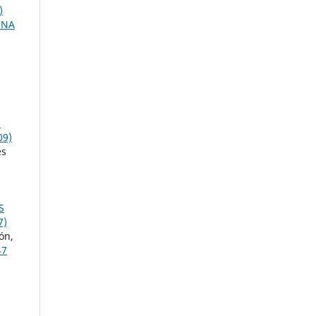
)
INA
N
09)
es
S
7)
ón,
47