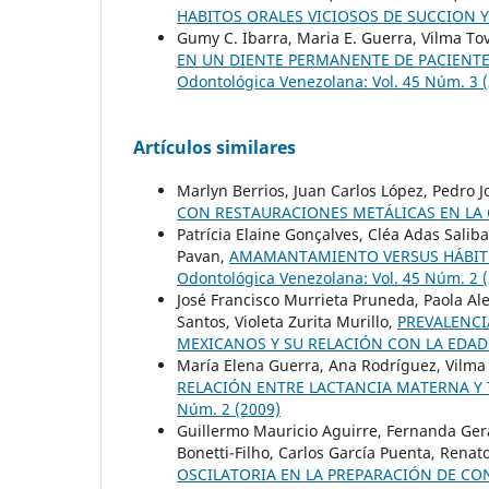
HABITOS ORALES VICIOSOS DE SUCCION 
Gumy C. Ibarra, Maria E. Guerra, Vilma Tov
EN UN DIENTE PERMANENTE DE PACIENT
Odontológica Venezolana: Vol. 45 Núm. 3 
Artículos similares
Marlyn Berrios, Juan Carlos López, Pedro J
CON RESTAURACIONES METÁLICAS EN LA
Patrícia Elaine Gonçalves, Cléa Adas Sali
Pavan,
AMAMANTAMIENTO VERSUS HÁBITO
Odontológica Venezolana: Vol. 45 Núm. 2 
José Francisco Murrieta Pruneda, Paola Al
Santos, Violeta Zurita Murillo,
PREVALENCI
MEXICANOS Y SU RELACIÓN CON LA EDAD
María Elena Guerra, Ana Rodríguez, Vilma T
RELACIÓN ENTRE LACTANCIA MATERNA Y 
Núm. 2 (2009)
Guillermo Mauricio Aguirre, Fernanda Gera
Bonetti-Filho, Carlos García Puenta, Rena
OSCILATORIA EN LA PREPARACIÓN DE 