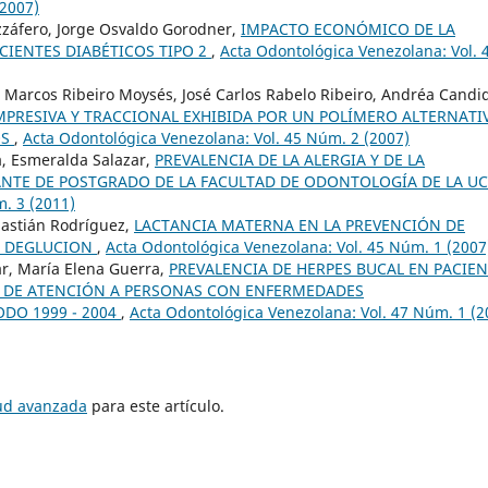
(2007)
zzáfero, Jorge Osvaldo Gorodner,
IMPACTO ECONÓMICO DE LA
CIENTES DIABÉTICOS TIPO 2
,
Acta Odontológica Venezolana: Vol. 
a, Marcos Ribeiro Moysés, José Carlos Rabelo Ribeiro, Andréa Candi
MPRESIVA Y TRACCIONAL EXHIBIDA POR UN POLÍMERO ALTERNATI
OS
,
Acta Odontológica Venezolana: Vol. 45 Núm. 2 (2007)
, Esmeralda Salazar,
PREVALENCIA DE LA ALERGIA Y DE LA
IANTE DE POSTGRADO DE LA FACULTAD DE ODONTOLOGÍA DE LA U
. 3 (2011)
bastián Rodríguez,
LACTANCIA MATERNA EN LA PREVENCIÓN DE
Y DEGLUCION
,
Acta Odontológica Venezolana: Vol. 45 Núm. 1 (2007
ar, María Elena Guerra,
PREVALENCIA DE HERPES BUCAL EN PACIE
O DE ATENCIÓN A PERSONAS CON ENFERMEDADES
DO 1999 - 2004
,
Acta Odontológica Venezolana: Vol. 47 Núm. 1 (2
tud avanzada
para este artículo.