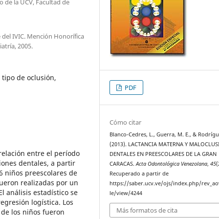
o de la UCV, Facultad de
 del IVIC. Mención Honorífica
atría, 2005.
tipo de oclusión,
PDF
Cómo citar
Blanco-Cedres, L., Guerra, M. E., & Rodrígu
(2013). LACTANCIA MATERNA Y MALOCLUS
relación entre el período
DENTALES EN PREESCOLARES DE LA GRAN
ones dentales, a partir
CARACAS.
Acta Odontológica Venezolana
,
45
(
6 niños preescolares de
Recuperado a partir de
fueron realizadas por un
https://saber.ucv.ve/ojs/index.php/rev_ao
 análisis estadístico se
le/view/4244
egresión logística. Los
Más formatos de cita
de los niños fueron