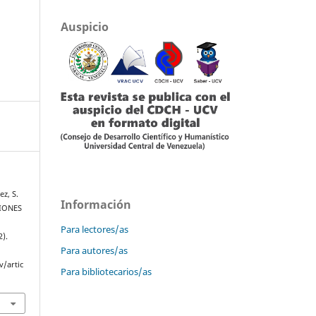
Auspicio
ez, S.
Información
IONES
Para lectores/as
2).
Para autores/as
v/artic
Para bibliotecarios/as