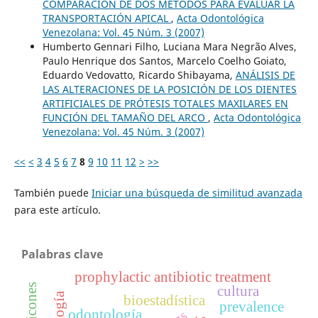
COMPARACIÓN DE DOS MÉTODOS PARA EVALUAR LA
TRANSPORTACIÓN APICAL
,
Acta Odontológica
Venezolana: Vol. 45 Núm. 3 (2007)
Humberto Gennari Filho, Luciana Mara Negrão Alves,
Paulo Henrique dos Santos, Marcelo Coelho Goiato,
Eduardo Vedovatto, Ricardo Shibayama,
ANÁLISIS DE
LAS ALTERACIONES DE LA POSICIÓN DE LOS DIENTES
ARTIFICIALES DE PRÓTESIS TOTALES MAXILARES EN
FUNCIÓN DEL TAMAÑO DEL ARCO
,
Acta Odontológica
Venezolana: Vol. 45 Núm. 3 (2007)
<<
<
3
4
5
6
7
8
9
10
11
12
>
>>
También puede
Iniciar una búsqueda de similitud avanzada
para este artículo.
Palabras clave
prophylactic antibiotic treatment
cultura
bioestadística
prevalence
odontología