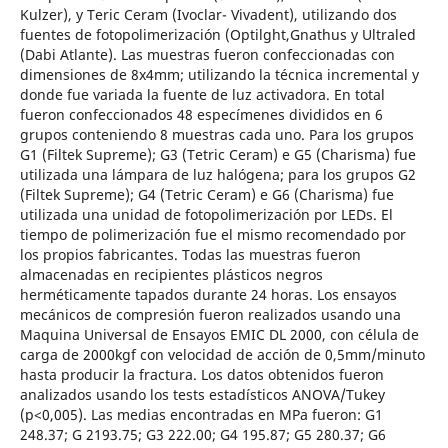
Kulzer), y Teric Ceram (Ivoclar- Vivadent), utilizando dos
fuentes de fotopolimerización (Optilght,Gnathus y Ultraled
(Dabi Atlante). Las muestras fueron confeccionadas con
dimensiones de 8x4mm; utilizando la técnica incremental y
donde fue variada la fuente de luz activadora. En total
fueron confeccionados 48 especímenes divididos en 6
grupos conteniendo 8 muestras cada uno. Para los grupos
G1 (Filtek Supreme); G3 (Tetric Ceram) e G5 (Charisma) fue
utilizada una lámpara de luz halógena; para los grupos G2
(Filtek Supreme); G4 (Tetric Ceram) e G6 (Charisma) fue
utilizada una unidad de fotopolimerización por LEDs. El
tiempo de polimerización fue el mismo recomendado por
los propios fabricantes. Todas las muestras fueron
almacenadas en recipientes plásticos negros
herméticamente tapados durante 24 horas. Los ensayos
mecánicos de compresión fueron realizados usando una
Maquina Universal de Ensayos EMIC DL 2000, con célula de
carga de 2000kgf con velocidad de acción de 0,5mm/minuto
hasta producir la fractura. Los datos obtenidos fueron
analizados usando los tests estadísticos ANOVA/Tukey
(p<0,005). Las medias encontradas en MPa fueron: G1
248.37; G 2193.75; G3 222.00; G4 195.87; G5 280.37; G6