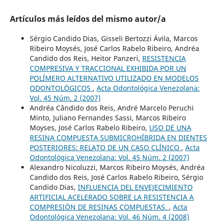
Artículos más leídos del mismo autor/a
Sérgio Candido Dias, Gisseli Bertozzi Ávila, Marcos
Ribeiro Moysés, José Carlos Rabelo Ribeiro, Andréa
Candido dos Reis, Heitor Panzeri,
RESISTENCIA
COMPRESIVA Y TRACCIONAL EXHIBIDA POR UN
POLÍMERO ALTERNATIVO UTILIZADO EN MODELOS
ODONTOLÓGICOS
,
Acta Odontológica Venezolana:
Vol. 45 Núm. 2 (2007)
Andréa Cândido dos Reis, André Marcelo Peruchi
Minto, Juliano Fernandes Sassi, Marcos Ribeiro
Moyses, José Carlos Rabelo Ribeiro,
USO DE UNA
RESINA COMPUESTA SUBMICROHÍBRIDA EN DIENTES
POSTERIORES: RELATO DE UN CASO CLÍNICO
,
Acta
Odontológica Venezolana: Vol. 45 Núm. 2 (2007)
Alexandro Nicoluzzi, Marcos Ribeiro Moysés, Andréa
Candido dos Reis, José Carlos Rabelo Ribeiro, Sérgio
Candido Dias,
INFLUENCIA DEL ENVEJECIMIENTO
ARTIFICIAL ACELERADO SOBRE LA RESISTENCIA A
COMPRESIÓN DE RESINAS COMPUESTAS.
,
Acta
Odontológica Venezolana: Vol. 46 Núm. 4 (2008)