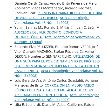
Daniela Oertly Cahú,, Ângelo Brito Pereira de Melo,
Robinsom Viégas Montenegro, Ricardo Pedrosa,
Rodivan Braz,
PERNOS INTRARRADICULARES DE FIBRA
DE VIDRIO: CASO CLINICO
,
Acta Odontológica
Venezolana: Vol. 46 Núm. 4 (2008)
Yuni J. Salinas M., Ronald E. Millán I., Juan C. León M.,
ABSCESOS DEL PERIODONTO. CONDUCTA
ODONTOLÓGICA
,
Acta Odontológica Venezolana: Vol.
46 Núm. 3 (2008)
Eduardo Piza PELLIZZER, Fellippo Ramos VERRI, José
Vitor Quinelli MAZARO,, Stefan Fiúza de Carvalho
DEKON, Humberto GENNARI FILHO,
UTILIZACIÓN DE
UNA GUÍA PARA EL POSICIONAMIENTO DE PRÓTESIS
FIJA CEMENTADA SOBRE IMPLANTES. RELATO DE UN
CASO CLÍNICO
,
Acta Odontológica Venezolana: Vol. 46
Núm. 3 (2008)
Luís Geraldo Vaz, Antônio Carlos Guastaldi, Adriano
Marques de Brito,
CORROSIÓN EN MEDIO ÁCIDO
CÍTRICO DE UNA ALEACION METÁLICA DE COBRE
APLICADA EN LA ODONTOLOGIA
,
Acta Odontológica
Venezolana: Vol. 45 Núm. 3 (2007)
Lilia E. Leonardi, Diana M. Atlas, Guillermo Raiden,