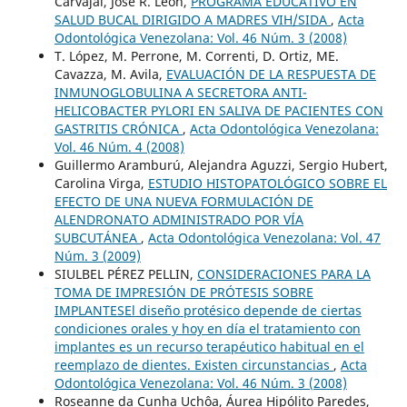
Carvajal, José R. León,
PROGRAMA EDUCATIVO EN
SALUD BUCAL DIRIGIDO A MADRES VIH/SIDA
,
Acta
Odontológica Venezolana: Vol. 46 Núm. 3 (2008)
T. López, M. Perrone, M. Correnti, D. Ortiz, ME.
Cavazza, M. Avila,
EVALUACIÓN DE LA RESPUESTA DE
INMUNOGLOBULINA A SECRETORA ANTI-
HELICOBACTER PYLORI EN SALIVA DE PACIENTES CON
GASTRITIS CRÓNICA
,
Acta Odontológica Venezolana:
Vol. 46 Núm. 4 (2008)
Guillermo Aramburú, Alejandra Aguzzi, Sergio Hubert,
Carolina Virga,
ESTUDIO HISTOPATOLÓGICO SOBRE EL
EFECTO DE UNA NUEVA FORMULACIÓN DE
ALENDRONATO ADMINISTRADO POR VÍA
SUBCUTÁNEA
,
Acta Odontológica Venezolana: Vol. 47
Núm. 3 (2009)
SIULBEL PÉREZ PELLIN,
CONSIDERACIONES PARA LA
TOMA DE IMPRESIÓN DE PRÓTESIS SOBRE
IMPLANTESEl diseño protésico depende de ciertas
condiciones orales y hoy en día el tratamiento con
implantes es un recurso terapéutico habitual en el
reemplazo de dientes. Existen circunstancias
,
Acta
Odontológica Venezolana: Vol. 46 Núm. 3 (2008)
Roseanne da Cunha Uchôa, Áurea Hipólito Paredes,