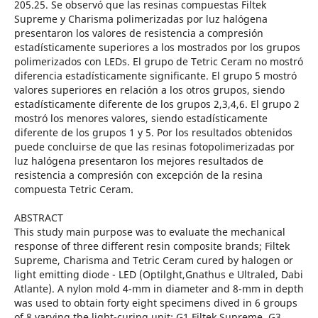
205.25. Se observó que las resinas compuestas Filtek
Supreme y Charisma polimerizadas por luz halógena
presentaron los valores de resistencia a compresión
estadísticamente superiores a los mostrados por los grupos
polimerizados con LEDs. El grupo de Tetric Ceram no mostró
diferencia estadísticamente significante. El grupo 5 mostró
valores superiores en relación a los otros grupos, siendo
estadísticamente diferente de los grupos 2,3,4,6. El grupo 2
mostró los menores valores, siendo estadísticamente
diferente de los grupos 1 y 5. Por los resultados obtenidos
puede concluirse de que las resinas fotopolimerizadas por
luz halógena presentaron los mejores resultados de
resistencia a compresión con excepción de la resina
compuesta Tetric Ceram.
ABSTRACT
This study main purpose was to evaluate the mechanical
response of three different resin composite brands; Filtek
Supreme, Charisma and Tetric Ceram cured by halogen or
light emitting diode - LED (Optilght,Gnathus e Ultraled, Dabi
Atlante). A nylon mold 4-mm in diameter and 8-mm in depth
was used to obtain forty eight specimens dived in 6 groups
of 8 varying the light-curing unit; G1 Filtek Supreme, G3