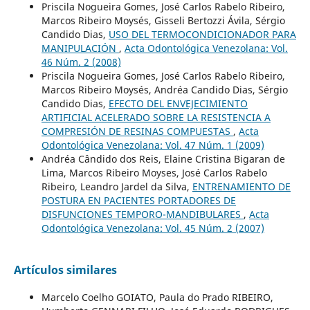
Priscila Nogueira Gomes, José Carlos Rabelo Ribeiro,
Marcos Ribeiro Moysés, Gisseli Bertozzi Ávila, Sérgio
Candido Dias,
USO DEL TERMOCONDICIONADOR PARA
MANIPULACIÓN
,
Acta Odontológica Venezolana: Vol.
46 Núm. 2 (2008)
Priscila Nogueira Gomes, José Carlos Rabelo Ribeiro,
Marcos Ribeiro Moysés, Andréa Candido Dias, Sérgio
Candido Dias,
EFECTO DEL ENVEJECIMIENTO
ARTIFICIAL ACELERADO SOBRE LA RESISTENCIA A
COMPRESIÓN DE RESINAS COMPUESTAS
,
Acta
Odontológica Venezolana: Vol. 47 Núm. 1 (2009)
Andréa Cândido dos Reis, Elaine Cristina Bigaran de
Lima, Marcos Ribeiro Moyses, José Carlos Rabelo
Ribeiro, Leandro Jardel da Silva,
ENTRENAMIENTO DE
POSTURA EN PACIENTES PORTADORES DE
DISFUNCIONES TEMPORO-MANDIBULARES
,
Acta
Odontológica Venezolana: Vol. 45 Núm. 2 (2007)
Artículos similares
Marcelo Coelho GOIATO, Paula do Prado RIBEIRO,