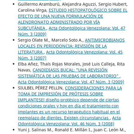
Guillermo Aramburú, Alejandra Aguzzi, Sergio Hubert,
Carolina Virga,
ESTUDIO HISTOPATOLÓGICO SOBRE EL
EFECTO DE UNA NUEVA FORMULACIÓN DE
ALENDRONATO ADMINISTRADO POR VÍA
SUBCUTÁNEA
,
Acta Odontológica Venezolana: Vol. 47
Núm. 3 (2009)
Sergio Olate M., Marcelo Soto A.,
ANTIMICROBIANOS
LOCALES EN PERIODONCIA: REVISIÓN DE LA
LITERATURA
,
Acta Odontológica Venezolana: Vol. 45
Núm. 3 (2007)
Elba Añez, Thaís Rojas Morales, José Luis Calleja, Rita
Navas,
CANDIDIASIS BUCAL: "UNA REVISIÓN
SISTEMÁTICA DE LAS PRUEBAS DE LABORATORIO"
,
Acta Odontológica Venezolana: Vol. 47 Núm. 3 (2009)
SIULBEL PÉREZ PELLIN,
CONSIDERACIONES PARA LA
TOMA DE IMPRESIÓN DE PRÓTESIS SOBRE
IMPLANTESEl diseño protésico depende de ciertas
condiciones orales y hoy en día el tratamiento con
implantes es un recurso terapéutico habitual en el
reemplazo de dientes. Existen circunstancias
,
Acta
Odontológica Venezolana: Vol. 46 Núm. 3 (2008)
Yuni J. Salinas M., Ronald E. Millán I., Juan C. León M.,