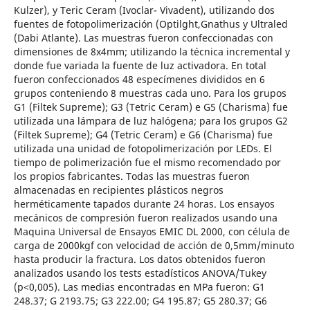
Kulzer), y Teric Ceram (Ivoclar- Vivadent), utilizando dos
fuentes de fotopolimerización (Optilght,Gnathus y Ultraled
(Dabi Atlante). Las muestras fueron confeccionadas con
dimensiones de 8x4mm; utilizando la técnica incremental y
donde fue variada la fuente de luz activadora. En total
fueron confeccionados 48 especímenes divididos en 6
grupos conteniendo 8 muestras cada uno. Para los grupos
G1 (Filtek Supreme); G3 (Tetric Ceram) e G5 (Charisma) fue
utilizada una lámpara de luz halógena; para los grupos G2
(Filtek Supreme); G4 (Tetric Ceram) e G6 (Charisma) fue
utilizada una unidad de fotopolimerización por LEDs. El
tiempo de polimerización fue el mismo recomendado por
los propios fabricantes. Todas las muestras fueron
almacenadas en recipientes plásticos negros
herméticamente tapados durante 24 horas. Los ensayos
mecánicos de compresión fueron realizados usando una
Maquina Universal de Ensayos EMIC DL 2000, con célula de
carga de 2000kgf con velocidad de acción de 0,5mm/minuto
hasta producir la fractura. Los datos obtenidos fueron
analizados usando los tests estadísticos ANOVA/Tukey
(p<0,005). Las medias encontradas en MPa fueron: G1
248.37; G 2193.75; G3 222.00; G4 195.87; G5 280.37; G6