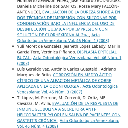
Humberto GENNARI FILHO, José Eduardo RODRIGUES,
Daniela Micheline dos SANTOS, Rosse Mary FALCÓN-
ANTENUCCI,
EVALUACIÓN DE LA DUREZA SHORE A EN
DOS TÉCNICAS DE IMPRESIÓN CON SILICONAS POR
CONDENSACIÓN BAJO LA INFLUENCIA DEL USO DE
DESINFECCIÓN QUÍMICA POR IMPRESIÓN CON
SOLUCIÓN DE CLORHEXIDINA AL 2%.
,
Acta
Odontológica Venezolana: Vol. 46 Núm. 1 (2008)
Yuli Moret de González, Jeaneth López Labady, Marlin
García Toro, Verónica Piñango,
DISPLASIA EPITELIAL
BUCAL
,
Acta Odontológica Venezolana: Vol. 46 Núm. 1
(2008)
Luís Geraldo Vaz, Antônio Carlos Guastaldi, Adriano
Marques de Brito,
CORROSIÓN EN MEDIO ÁCIDO
CÍTRICO DE UNA ALEACION METÁLICA DE COBRE
APLICADA EN LA ODONTOLOGIA
,
Acta Odontológica
Venezolana: Vol. 45 Núm. 3 (2007)
T. López, M. Perrone, M. Correnti, D. Ortiz, ME.
Cavazza, M. Avila,
EVALUACIÓN DE LA RESPUESTA DE
INMUNOGLOBULINA A SECRETORA ANTI-
HELICOBACTER PYLORI EN SALIVA DE PACIENTES CON
GASTRITIS CRÓNICA
,
Acta Odontológica Venezolana:
Vol. 46 Núm. 4 (2008)