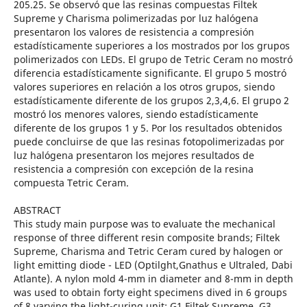
205.25. Se observó que las resinas compuestas Filtek
Supreme y Charisma polimerizadas por luz halógena
presentaron los valores de resistencia a compresión
estadísticamente superiores a los mostrados por los grupos
polimerizados con LEDs. El grupo de Tetric Ceram no mostró
diferencia estadísticamente significante. El grupo 5 mostró
valores superiores en relación a los otros grupos, siendo
estadísticamente diferente de los grupos 2,3,4,6. El grupo 2
mostró los menores valores, siendo estadísticamente
diferente de los grupos 1 y 5. Por los resultados obtenidos
puede concluirse de que las resinas fotopolimerizadas por
luz halógena presentaron los mejores resultados de
resistencia a compresión con excepción de la resina
compuesta Tetric Ceram.
ABSTRACT
This study main purpose was to evaluate the mechanical
response of three different resin composite brands; Filtek
Supreme, Charisma and Tetric Ceram cured by halogen or
light emitting diode - LED (Optilght,Gnathus e Ultraled, Dabi
Atlante). A nylon mold 4-mm in diameter and 8-mm in depth
was used to obtain forty eight specimens dived in 6 groups
of 8 varying the light-curing unit; G1 Filtek Supreme, G3