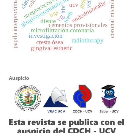
coronal microleakage
gingivoestomatitis herpética
streptococcus mutans
clase ii
papila interproximal
geh
endodontically
ucv
hiv
hgs
teeth
vih
diente
cementos provisionales
microfiltración coronaria
investigación
radiotherapy
cresta ósea
gingival esthetic
Auspicio