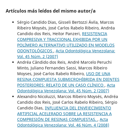
Artículos más leídos del mismo autor/a
Sérgio Candido Dias, Gisseli Bertozzi Ávila, Marcos
Ribeiro Moysés, José Carlos Rabelo Ribeiro, Andréa
Candido dos Reis, Heitor Panzeri,
RESISTENCIA
COMPRESIVA Y TRACCIONAL EXHIBIDA POR UN
POLÍMERO ALTERNATIVO UTILIZADO EN MODELOS
ODONTOLÓGICOS
,
Acta Odontológica Venezolana:
Vol. 45 Núm. 2 (2007)
Andréa Cândido dos Reis, André Marcelo Peruchi
Minto, Juliano Fernandes Sassi, Marcos Ribeiro
Moyses, José Carlos Rabelo Ribeiro,
USO DE UNA
RESINA COMPUESTA SUBMICROHÍBRIDA EN DIENTES
POSTERIORES: RELATO DE UN CASO CLÍNICO
,
Acta
Odontológica Venezolana: Vol. 45 Núm. 2 (2007)
Alexandro Nicoluzzi, Marcos Ribeiro Moysés, Andréa
Candido dos Reis, José Carlos Rabelo Ribeiro, Sérgio
Candido Dias,
INFLUENCIA DEL ENVEJECIMIENTO
ARTIFICIAL ACELERADO SOBRE LA RESISTENCIA A
COMPRESIÓN DE RESINAS COMPUESTAS.
,
Acta
Odontológica Venezolana: Vol. 46 Núm. 4 (2008)