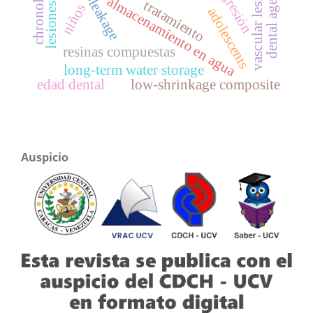
microleakage
vascular lesions
agresión
almacenamiento en agua
tratamiento
dental age
niños
adolescents
resinas compuestas
long-term water storage
edad dental
low-shrinkage composite
Auspicio