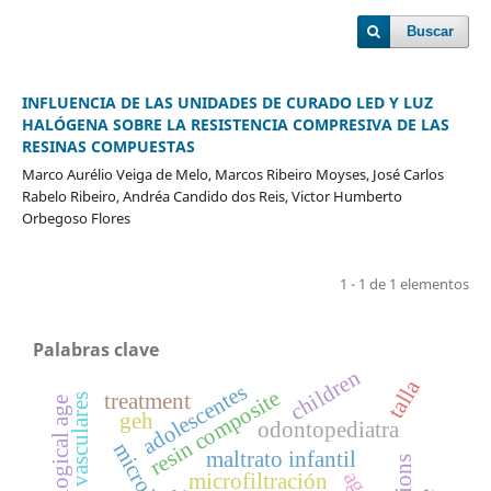
Buscar
INFLUENCIA DE LAS UNIDADES DE CURADO LED Y LUZ
HALÓGENA SOBRE LA RESISTENCIA COMPRESIVA DE LAS
RESINAS COMPUESTAS
Marco Aurélio Veiga de Melo, Marcos Ribeiro Moyses, José Carlos
Rabelo Ribeiro, Andréa Candido dos Reis, Victor Humberto
Orbegoso Flores
1 - 1 de 1 elementos
Palabras clave
children
talla
adolescentes
resin composite
treatment
lesiones vasculares
chronological age
geh
odontopediatra
maltrato infantil
microfiltración