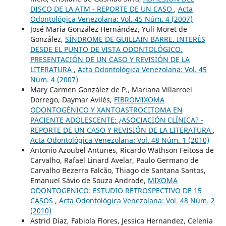
DISCO DE LA ATM - REPORTE DE UN CASO
,
Acta
Odontológica Venezolana: Vol. 45 Núm. 4 (2007)
José Maria González Hernández, Yuli Moret de
González,
SÍNDROME DE GUILLAIN BARRE. INTERÉS
DESDE EL PUNTO DE VISTA ODONTOLÓGICO.
PRESENTACIÓN DE UN CASO Y REVISIÓN DE LA
LITERATURA
,
Acta Odontológica Venezolana: Vol. 45
Núm. 4 (2007)
Mary Carmen González de P., Mariana Villarroel
Dorrego, Daymar Avilés,
FIBROMIXOMA
ODONTOGÉNICO Y XANTOASTROCITOMA EN
PACIENTE ADOLESCENTE: ¿ASOCIACIÓN CLÍNICA? -
REPORTE DE UN CASO Y REVISIÓN DE LA LITERATURA
,
Acta Odontológica Venezolana: Vol. 48 Núm. 1 (2010)
Antonio Azoubel Antunes, Ricardo Wathson Feitosa de
Carvalho, Rafael Linard Avelar, Paulo Germano de
Carvalho Bezerra Falcão, Thiago de Santana Santos,
Emanuel Sávio de Souza Andrade,
MIXOMA
ODONTOGENICO: ESTUDIO RETROSPECTIVO DE 15
CASOS
,
Acta Odontológica Venezolana: Vol. 48 Núm. 2
(2010)
Astrid Díaz, Fabiola Flores, Jessica Hernandez, Celenia