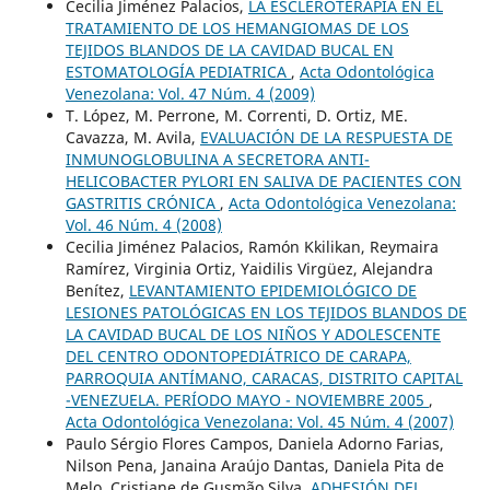
Cecilia Jiménez Palacios,
LA ESCLEROTERAPIA EN EL
TRATAMIENTO DE LOS HEMANGIOMAS DE LOS
TEJIDOS BLANDOS DE LA CAVIDAD BUCAL EN
ESTOMATOLOGÍA PEDIATRICA
,
Acta Odontológica
Venezolana: Vol. 47 Núm. 4 (2009)
T. López, M. Perrone, M. Correnti, D. Ortiz, ME.
Cavazza, M. Avila,
EVALUACIÓN DE LA RESPUESTA DE
INMUNOGLOBULINA A SECRETORA ANTI-
HELICOBACTER PYLORI EN SALIVA DE PACIENTES CON
GASTRITIS CRÓNICA
,
Acta Odontológica Venezolana:
Vol. 46 Núm. 4 (2008)
Cecilia Jiménez Palacios, Ramón Kkilikan, Reymaira
Ramírez, Virginia Ortiz, Yaidilis Virgüez, Alejandra
Benítez,
LEVANTAMIENTO EPIDEMIOLÓGICO DE
LESIONES PATOLÓGICAS EN LOS TEJIDOS BLANDOS DE
LA CAVIDAD BUCAL DE LOS NIÑOS Y ADOLESCENTE
DEL CENTRO ODONTOPEDIÁTRICO DE CARAPA,
PARROQUIA ANTÍMANO, CARACAS, DISTRITO CAPITAL
-VENEZUELA. PERÍODO MAYO - NOVIEMBRE 2005
,
Acta Odontológica Venezolana: Vol. 45 Núm. 4 (2007)
Paulo Sérgio Flores Campos, Daniela Adorno Farias,
Nilson Pena, Janaina Araújo Dantas, Daniela Pita de
Melo, Cristiane de Gusmão Silva,
ADHESIÓN DEL