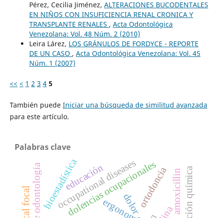
Pérez, Cecilia Jiménez,
ALTERACIONES BUCODENTALES
EN NIÑOS CON INSUFICIENCIA RENAL CRONICA Y
TRANSPLANTE RENALES
,
Acta Odontológica
Venezolana: Vol. 48 Núm. 2 (2010)
Leira Lárez,
LOS GRÁNULOS DE FORDYCE - REPORTE
DE UN CASO
,
Acta Odontológica Venezolana: Vol. 45
Núm. 1 (2007)
<<
<
1
2
3
4
5
También puede
Iniciar una búsqueda de similitud avanzada
para este artículo.
Palabras clave
bioestadística
occupational diseases
dolencias ocupacionales
educación
escuelas de odontología
ortodoncia
desinfección química
amoxicillin
dolor
ergonomía