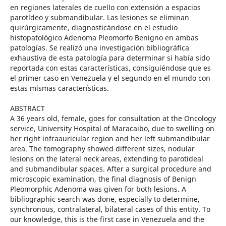
en regiones laterales de cuello con extensión a espacios
parotídeo y submandibular. Las lesiones se eliminan
quirúrgicamente, diagnosticándose en el estudio
histopatológico Adenoma Pleomorfo Benigno en ambas
patologías. Se realizó una investigación bibliográfica
exhaustiva de esta patología para determinar si había sido
reportada con estas características, consiguiéndose que es
el primer caso en Venezuela y el segundo en el mundo con
estas mismas características.
ABSTRACT
A 36 years old, female, goes for consultation at the Oncology
service, University Hospital of Maracaibo, due to swelling on
her right infraauricular region and her left submandibular
area. The tomography showed different sizes, nodular
lesions on the lateral neck areas, extending to parotideal
and submandibular spaces. After a surgical procedure and
microscopic examination, the final diagnosis of Benign
Pleomorphic Adenoma was given for both lesions. A
bibliographic search was done, especially to determine,
synchronous, contralateral, bilateral cases of this entity. To
our knowledge, this is the first case in Venezuela and the