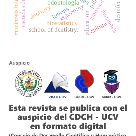
mucinosis bucal focal
amoxicilina
pain
odontología
ergonomy
dentistry
lesions
mucinosis
education
biostatistics
cultura
school of dentistry.
Auspicio