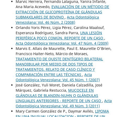
Marvic Herrera, Fernando Lalaguna, Yanira Infante,
Ana Maria Acevedo,
EVALUACIÓN DE UN MÉTODO DE
EXTRACCIÓN DE GLICOPROTEÍNA DE GLÁNDULAS
SUBMAXILARES DE BOVINO
,
Acta Odontológica
Venezolana: Vol. 46 Núm. 2 (2008)
Orlando Yoris Pérez, Ligia Pérez, Carolina Maalouf,
Esperanza Rodríguez, Sandra Parra,
UNA LESIÓN
PERIFÉRICA POCO COMÚN. REPORTE DE UN CASO
,
Acta Odontológica Venezolana: Vol. 47 Núm. 4 (2009)
Marvis E. Allais de Maurette, Paul E. Maurette O'Brien,
Francisco Haiter-Neto, Márcio de Moraes,
TRATAMIENTO DE QUISTE DENTÍGERO BILATERAL
MANDIBULAR POR MEDIO DE DOS TIPOS DE
TRATAMIENTOS. RELATO DE CASO CLÍNICO Y
COMPARACIÓN ENTRE LAS TÉCNICAS
,
Acta
Odontológica Venezolana: Vol. 45 Núm. 1 (2007)
José González, Yuli Moret, Daniela Calzadilla, José
Márquez, Gabriela Restuccia,
MUCOCELE EN
GLÁNDULAS DE BLANDIN-NUHN O GLÁNDULAS
LINGUALES ANTERIORES - REPORTE DE UN CASO
,
Acta
Odontológica Venezolana: Vol. 49 Núm. 3 (2011)
Mary Carmen González de P., Daymar Avilés,
LIPOMA
EN UNA INUSUAL LOCALIZACION - REPORTE DE UN