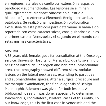
en regiones laterales de cuello con extensión a espacios
parotídeo y submandibular. Las lesiones se eliminan
quirúrgicamente, diagnosticándose en el estudio
histopatológico Adenoma Pleomorfo Benigno en ambas
patologías. Se realizó una investigación bibliográfica
exhaustiva de esta patología para determinar si había sido
reportada con estas características, consiguiéndose que es
el primer caso en Venezuela y el segundo en el mundo con
estas mismas características.
ABSTRACT
A 36 years old, female, goes for consultation at the Oncology
service, University Hospital of Maracaibo, due to swelling on
her right infraauricular region and her left submandibular
area. The tomography showed different sizes, nodular
lesions on the lateral neck areas, extending to parotideal
and submandibular spaces. After a surgical procedure and
microscopic examination, the final diagnosis of Benign
Pleomorphic Adenoma was given for both lesions. A
bibliographic search was done, especially to determine,
synchronous, contralateral, bilateral cases of this entity. To
our knowledge, this is the first case in Venezuela and the