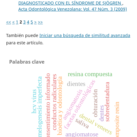
DIAGNOSTICADO CON EL SÍNDROME DE SJÖGREN
,
Acta Odontológica Venezolana: Vol. 47 Núm. 3 (2009)
<<
<
1
2
3
4
5
>
>>
También puede
Iniciar una búsqueda de similitud avanzada
para este artículo.
Palabras clave
resina compuesta
consentimiento informado
conductos radiculares
bioética y odontología
amelogenesis imperfecta
facetas odontológicas
dientes
sobredentadura
angiomatosis
obturación
hcv virus
composite resin
dentes
dental veneers
saliva
angiomatose