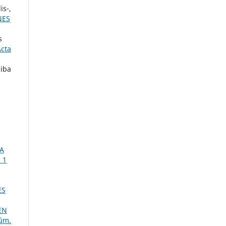
is-,
NES
s
Acta
liba
A
 1
ES
EN
Núm.