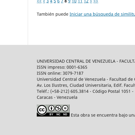
<<
<
3
4
5
6
7
8
9
10
11
12
>
>>
También puede
Iniciar una búsqueda de simili
UNIVERSIDAD CENTRAL DE VENEZUELA - FACU
ISSN impreso: 0001-6365
ISSN online: 3079-7187
Universidad Central de Venezuela - Facultad de 
Av. Los Ilustres, Ciudad Universitaria, Edif. Fa
Teléf.: (+58-212) 605.3814 - Código Postal 1051 - 
Caracas - Venezuela
Esta obra se encuentra bajo u