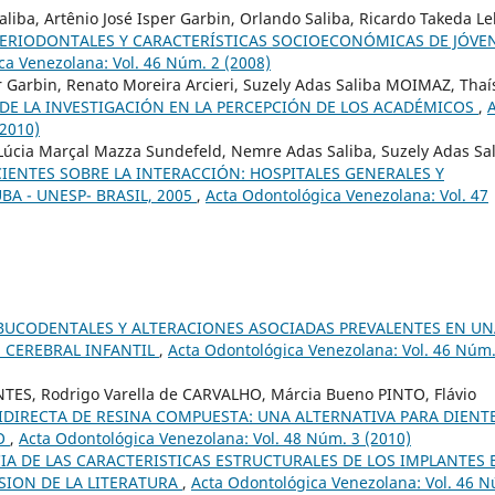
iba, Artênio José Isper Garbin, Orlando Saliba, Ricardo Takeda Lel
ERIODONTALES Y CARACTERÍSTICAS SOCIOECONÓMICAS DE JÓVE
ca Venezolana: Vol. 46 Núm. 2 (2008)
er Garbin, Renato Moreira Arcieri, Suzely Adas Saliba MOIMAZ, Thaí
DE LA INVESTIGACIÓN EN LA PERCEPCIÓN DE LOS ACADÉMICOS
,
(2010)
Lúcia Marçal Mazza Sundefeld, Nemre Adas Saliba, Suzely Adas Sa
IENTES SOBRE LA INTERACCIÓN: HOSPITALES GENERALES Y
A - UNESP- BRASIL, 2005
,
Acta Odontológica Venezolana: Vol. 47
BUCODENTALES Y ALTERACIONES ASOCIADAS PREVALENTES EN UN
S CEREBRAL INFANTIL
,
Acta Odontológica Venezolana: Vol. 46 Núm.
NTES, Rodrigo Varella de CARVALHO, Márcia Bueno PINTO, Flávio
DIRECTA DE RESINA COMPUESTA: UNA ALTERNATIVA PARA DIENT
CO
,
Acta Odontológica Venezolana: Vol. 48 Núm. 3 (2010)
IA DE LAS CARACTERISTICAS ESTRUCTURALES DE LOS IMPLANTES 
SION DE LA LITERATURA
,
Acta Odontológica Venezolana: Vol. 46 