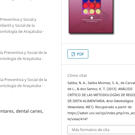
reventiva y Social y
antil y Social de la
ontología de Araçatuba -
Preventiva y Social de la
PDF
ontología de Araçatuba -
Cómo citar
Preventiva y Social de la
Saliba, N. A., Saliba Moimaz, S. A., de Carva
ontología de Araçatuba -
de L., & dos Santos, K. T. (2013). ANÁLISIS
CRÍTICO DE LAS METODOLOGÍAS DE REGI
DE DIETA ALIMENTARIA.
Acta Odontológica
Venezolana
,
46
(1). Recuperado a partir de
entares, dental caries,
https://saber.ucv.ve/ojs/index.php/rev_ao
le/view/4147
Más formatos de cita