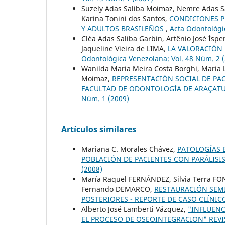
Suzely Adas Saliba Moimaz, Nemre Adas Sal
Karina Tonini dos Santos,
CONDICIONES P
Y ADULTOS BRASILEÑOS
,
Acta Odontológi
Cléa Adas Saliba Garbin, Artênio José Ísp
Jaqueline Vieira de LIMA,
LA VALORACIÓN 
Odontológica Venezolana: Vol. 48 Núm. 2 
Wanilda Maria Meira Costa Borghi, Maria 
Moimaz,
REPRESENTACIÓN SOCIAL DE PAC
FACULTAD DE ODONTOLOGÍA DE ARAÇATUB
Núm. 1 (2009)
Artículos similares
Mariana C. Morales Chávez,
PATOLOGÍAS 
POBLACIÓN DE PACIENTES CON PARÁLISI
(2008)
María Raquel FERNÁNDEZ, Silvia Terra FO
Fernando DEMARCO,
RESTAURACIÓN SEMI
POSTERIORES - REPORTE DE CASO CLÍNI
Alberto José Lamberti Vázquez,
"INFLUENC
EL PROCESO DE OSEOINTEGRACION" REVI