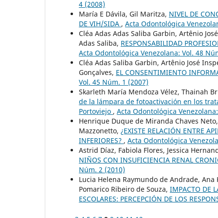
4 (2008)
María E Dávila, Gil Maritza,
NIVEL DE CON
DE VIH/SIDA
,
Acta Odontológica Venezolan
Cléa Adas Adas Saliba Garbin, Artênio Jos
Adas Saliba,
RESPONSABILIDAD PROFESI
Acta Odontológica Venezolana: Vol. 48 Núm
Cléa Adas Saliba Garbin, Artênio José Insp
Gonçalves,
EL CONSENTIMIENTO INFORM
Vol. 45 Núm. 1 (2007)
Skarleth María Mendoza Vélez, Thainah 
de la lámpara de fotoactivación en los tr
Portoviejo
,
Acta Odontológica Venezolana:
Henrique Duque de Miranda Chaves Neto, F
Mazzonetto,
¿EXISTE RELACIÓN ENTRE A
INFERIORES?
,
Acta Odontológica Venezola
Astrid Díaz, Fabiola Flores, Jessica Hernan
NIÑOS CON INSUFICIENCIA RENAL CRONI
Núm. 2 (2010)
Lucia Helena Raymundo de Andrade, Ana Kar
Pomarico Ribeiro de Souza,
IMPACTO DE L
ESCOLARES: PERCEPCIÓN DE LOS RESPON