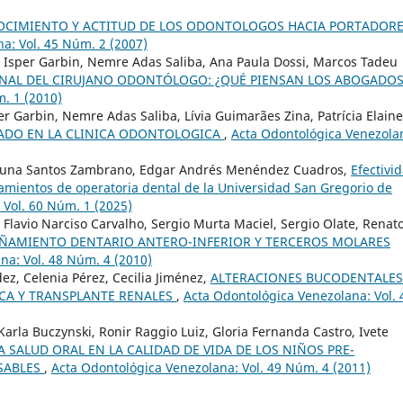
OCIMIENTO Y ACTITUD DE LOS ODONTOLOGOS HACIA PORTADOR
a: Vol. 45 Núm. 2 (2007)
é Isper Garbin, Nemre Adas Saliba, Ana Paula Dossi, Marcos Tadeu
ONAL DEL CIRUJANO ODONTÓLOGO: ¿QUÉ PIENSAN LOS ABOGADO
. 1 (2010)
er Garbin, Nemre Adas Saliba, Lívia Guimarães Zina, Patrícia Elaine
ADO EN LA CLINICA ODONTOLOGICA
,
Acta Odontológica Venezola
Bruna Santos Zambrano, Edgar Andrés Menéndez Cuadros,
Efectivi
atamientos de operatoria dental de la Universidad San Gregorio de
 Vol. 60 Núm. 1 (2025)
lavio Narciso Carvalho, Sergio Murta Maciel, Sergio Olate, Renat
PIÑAMIENTO DENTARIO ANTERO-INFERIOR Y TERCEROS MOLARES
na: Vol. 48 Núm. 4 (2010)
dez, Celenia Pérez, Cecilia Jiménez,
ALTERACIONES BUCODENTALES
CA Y TRANSPLANTE RENALES
,
Acta Odontológica Venezolana: Vol. 
la Buczynski, Ronir Raggio Luiz, Gloria Fernanda Castro, Ivete
A SALUD ORAL EN LA CALIDAD DE VIDA DE LOS NIÑOS PRE-
SABLES
,
Acta Odontológica Venezolana: Vol. 49 Núm. 4 (2011)