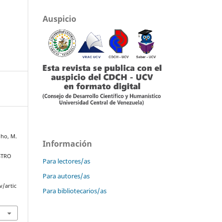
Auspicio
lho, M.
Información
STRO
Para lectores/as
Para autores/as
v/artic
Para bibliotecarios/as