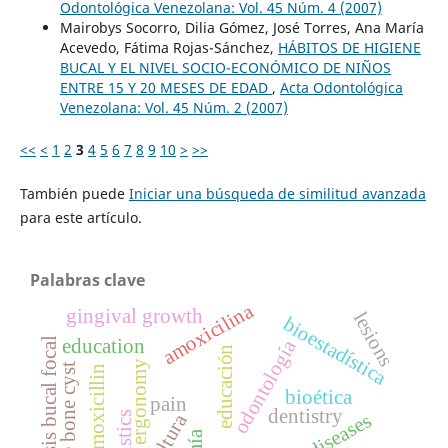
Odontológica Venezolana: Vol. 45 Núm. 4 (2007)
Mairobys Socorro, Dilia Gómez, José Torres, Ana María
Acevedo, Fátima Rojas-Sánchez,
HÁBITOS DE HIGIENE
BUCAL Y EL NIVEL SOCIO-ECONÓMICO DE NIÑOS
ENTRE 15 Y 20 MESES DE EDAD
,
Acta Odontológica
Venezolana: Vol. 45 Núm. 2 (2007)
<<
<
1
2
3
4
5
6
7
8
9
10
>
>>
También puede
Iniciar una búsqueda de similitud avanzada
para este artículo.
Palabras clave
amoxicilina
gingival growth
lesions
bioestadística
mucinosis bucal focal
education
odontología
educación
ergonomy
simple bone cyst
amoxicillin
bioética
pain
dentistry
cultura