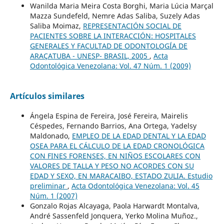
Wanilda Maria Meira Costa Borghi, Maria Lúcia Marçal
Mazza Sundefeld, Nemre Adas Saliba, Suzely Adas
Saliba Moimaz,
REPRESENTACIÓN SOCIAL DE
PACIENTES SOBRE LA INTERACCIÓN: HOSPITALES
GENERALES Y FACULTAD DE ODONTOLOGÍA DE
ARAÇATUBA - UNESP- BRASIL, 2005
,
Acta
Odontológica Venezolana: Vol. 47 Núm. 1 (2009)
Artículos similares
Ángela Espina de Fereira, José Fereira, Mairelis
Céspedes, Fernando Barrios, Ana Ortega, Yadelsy
Maldonado,
EMPLEO DE LA EDAD DENTAL Y LA EDAD
OSEA PARA EL CÁLCULO DE LA EDAD CRONOLÓGICA
CON FINES FORENSES, EN NIÑOS ESCOLARES CON
VALORES DE TALLA Y PESO NO ACORDES CON SU
EDAD Y SEXO, EN MARACAIBO, ESTADO ZULIA. Estudio
preliminar
,
Acta Odontológica Venezolana: Vol. 45
Núm. 1 (2007)
Gonzalo Rojas Alcayaga, Paola Harwardt Montalva,
André Sassenfeld Jonquera, Yerko Molina Muñoz.,