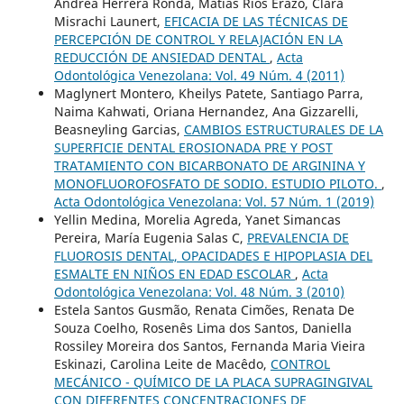
Andrea Herrera Ronda, Matías Ríos Erazo, Clara
Misrachi Launert,
EFICACIA DE LAS TÉCNICAS DE
PERCEPCIÓN DE CONTROL Y RELAJACIÓN EN LA
REDUCCIÓN DE ANSIEDAD DENTAL
,
Acta
Odontológica Venezolana: Vol. 49 Núm. 4 (2011)
Maglynert Montero, Kheilys Patete, Santiago Parra,
Naima Kahwati, Oriana Hernandez, Ana Gizzarelli,
Beasneyling Garcias,
CAMBIOS ESTRUCTURALES DE LA
SUPERFICIE DENTAL EROSIONADA PRE Y POST
TRATAMIENTO CON BICARBONATO DE ARGININA Y
MONOFLUOROFOSFATO DE SODIO. ESTUDIO PILOTO.
,
Acta Odontológica Venezolana: Vol. 57 Núm. 1 (2019)
Yellin Medina, Morelia Agreda, Yanet Simancas
Pereira, María Eugenia Salas C,
PREVALENCIA DE
FLUOROSIS DENTAL, OPACIDADES E HIPOPLASIA DEL
ESMALTE EN NIÑOS EN EDAD ESCOLAR
,
Acta
Odontológica Venezolana: Vol. 48 Núm. 3 (2010)
Estela Santos Gusmão, Renata Cimões, Renata De
Souza Coelho, Rosenês Lima dos Santos, Daniella
Rossiley Moreira dos Santos, Fernanda Maria Vieira
Eskinazi, Carolina Leite de Macêdo,
CONTROL
MECÁNICO - QUÍMICO DE LA PLACA SUPRAGINGIVAL
CON DIFERENTES CONCENTRACIONES DE