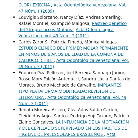
CLORHEXIDINA
,
Acta Odontológica Venezolana: Vol.
47 Núm. 1 (2009)
Eduvigis Solórzano, Nancy Díaz, Andrea Smerling,
Rafael Montiel, ssumpció Malgosa,
Rastreo genético
del Streptococcus Mutans
,
Acta Odontológica
Venezolana: Vol. 49 Núm. 2 (2011)
Carlos Zaror S., Patricia Pineda, Mónica Villegas,
ESTUDIO CLÍNICO DEL PRIMER MOLAR PERMANENTE
EN NIÑOS DE 6 AÑOS DE EDAD DE LA COMUNA DE
CALBUCO, CHILE
,
Acta Odontológica Venezolana: Vol.
49 Núm. 3 (2011)
Eduardo Piza Pellizzer, Joel Ferreira Santiago Junior,
Rosse Mary Falcón-Antenucci, Sandra Lúcia Dantas de
Moraes, Bruno Machado de Carvalho,
IMPLANTES
TIPO PLATAFORMA MODIFICADA: REVISIÓN DE
LITERATURA
,
Acta Odontológica Venezolana: Vol. 49
Núm. 3 (2011)
Renato Moreira Arcieri, Cléa Adas Saliba Garbin,
Cleide dos Anjos Santos, Rodrigo Yuji Takano, Patrícia
Elaine Gonçalves,
LA INFLUENCIA DE LA MOTIVACIÓN
Y DEL CEPILLADO SUPERVISADO EN LOS HÁBITOS DE
HIGIENE DE PREESCOLARES BRASILEÑOS
,
Acta