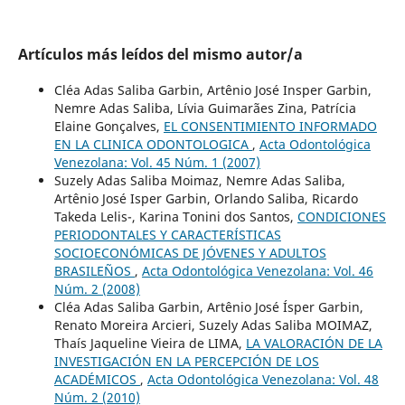
Artículos más leídos del mismo autor/a
Cléa Adas Saliba Garbin, Artênio José Insper Garbin,
Nemre Adas Saliba, Lívia Guimarães Zina, Patrícia
Elaine Gonçalves,
EL CONSENTIMIENTO INFORMADO
EN LA CLINICA ODONTOLOGICA
,
Acta Odontológica
Venezolana: Vol. 45 Núm. 1 (2007)
Suzely Adas Saliba Moimaz, Nemre Adas Saliba,
Artênio José Isper Garbin, Orlando Saliba, Ricardo
Takeda Lelis-, Karina Tonini dos Santos,
CONDICIONES
PERIODONTALES Y CARACTERÍSTICAS
SOCIOECONÓMICAS DE JÓVENES Y ADULTOS
BRASILEÑOS
,
Acta Odontológica Venezolana: Vol. 46
Núm. 2 (2008)
Cléa Adas Saliba Garbin, Artênio José Ísper Garbin,
Renato Moreira Arcieri, Suzely Adas Saliba MOIMAZ,
Thaís Jaqueline Vieira de LIMA,
LA VALORACIÓN DE LA
INVESTIGACIÓN EN LA PERCEPCIÓN DE LOS
ACADÉMICOS
,
Acta Odontológica Venezolana: Vol. 48
Núm. 2 (2010)