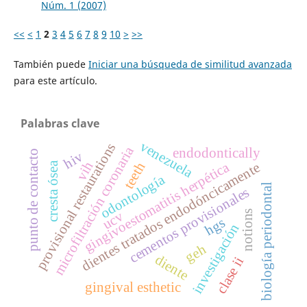
Núm. 1 (2007)
<<
<
1
2
3
4
5
6
7
8
9
10
>
>>
También puede
Iniciar una búsqueda de similitud avanzada
para este artículo.
Palabras clave
venezuela
provisional restaurations
microfiltración coronaria
endodontically
punto de contacto
hiv
vih
gingivoestomatitis herpética
teeth
cresta ósea
dientes tratados endodóncicamente
odontología
biología periodontal
cementos provisionales
notions
ucv
hgs
investigación
geh
diente
clase ii
gingival esthetic