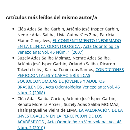
Artículos más leídos del mismo autor/a
Cléa Adas Saliba Garbin, Artênio José Insper Garbin,
Nemre Adas Saliba, Lívia Guimarães Zina, Patrícia
Elaine Gonçalves,
EL CONSENTIMIENTO INFORMADO
EN LA CLINICA ODONTOLOGICA
,
Acta Odontológica
Venezolana: Vol. 45 Núm. 1 (2007)
Suzely Adas Saliba Moimaz, Nemre Adas Saliba,
Artênio José Isper Garbin, Orlando Saliba, Ricardo
Takeda Lelis-, Karina Tonini dos Santos,
CONDICIONES
PERIODONTALES Y CARACTERÍSTICAS
SOCIOECONÓMICAS DE JÓVENES Y ADULTOS
BRASILEÑOS
,
Acta Odontológica Venezolana: Vol. 46
Núm. 2 (2008)
Cléa Adas Saliba Garbin, Artênio José Ísper Garbin,
Renato Moreira Arcieri, Suzely Adas Saliba MOIMAZ,
Thaís Jaqueline Vieira de LIMA,
LA VALORACIÓN DE LA
INVESTIGACIÓN EN LA PERCEPCIÓN DE LOS
ACADÉMICOS
,
Acta Odontológica Venezolana: Vol. 48
Núm. 2 (2010)