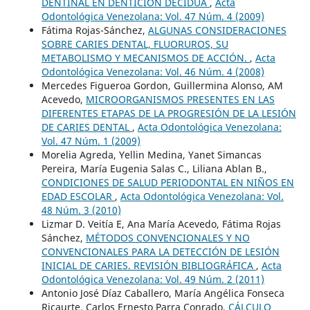
DENTINAL EN DENTICIÓN DECIDUA
,
Acta
Odontológica Venezolana: Vol. 47 Núm. 4 (2009)
Fátima Rojas-Sánchez,
ALGUNAS CONSIDERACIONES
SOBRE CARIES DENTAL, FLUORUROS, SU
METABOLISMO Y MECANISMOS DE ACCIÓN.
,
Acta
Odontológica Venezolana: Vol. 46 Núm. 4 (2008)
Mercedes Figueroa Gordon, Guillermina Alonso, AM
Acevedo,
MICROORGANISMOS PRESENTES EN LAS
DIFERENTES ETAPAS DE LA PROGRESIÓN DE LA LESIÓN
DE CARIES DENTAL
,
Acta Odontológica Venezolana:
Vol. 47 Núm. 1 (2009)
Morelia Agreda, Yellin Medina, Yanet Simancas
Pereira, María Eugenia Salas C., Liliana Ablan B.,
CONDICIONES DE SALUD PERIODONTAL EN NIÑOS EN
EDAD ESCOLAR
,
Acta Odontológica Venezolana: Vol.
48 Núm. 3 (2010)
Lizmar D. Veitía E, Ana María Acevedo, Fátima Rojas
Sánchez,
MÉTODOS CONVENCIONALES Y NO
CONVENCIONALES PARA LA DETECCIÓN DE LESIÓN
INICIAL DE CARIES. REVISIÓN BIBLIOGRÁFICA
,
Acta
Odontológica Venezolana: Vol. 49 Núm. 2 (2011)
Antonio José Díaz Caballero, María Angélica Fonseca
Ricaurte, Carlos Ernesto Parra Conrado,
CÁLCULO