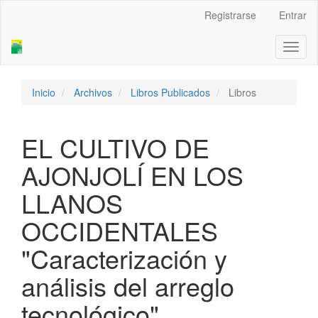
Navegación
Registrarse
Entrar
principal
Contenido
Toggl
principal
naviga
Barra
lateral
Inicio
Archivos
Libros Publicados
Libros
EL CULTIVO DE
AJONJOLÍ EN LOS
LLANOS
OCCIDENTALES
"Caracterización y
análisis del arreglo
tecnológico"