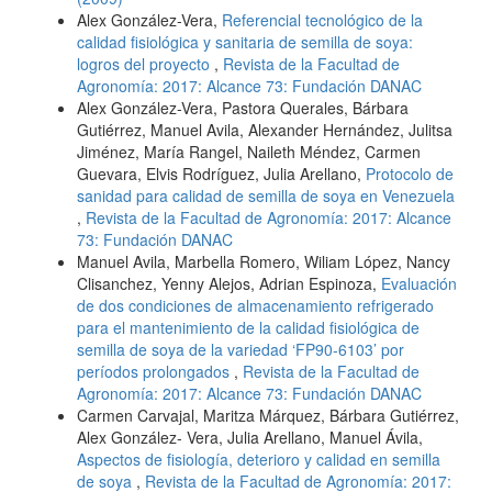
Alex González-Vera,
Referencial tecnológico de la
calidad fisiológica y sanitaria de semilla de soya:
logros del proyecto
,
Revista de la Facultad de
Agronomía: 2017: Alcance 73: Fundación DANAC
Alex González-Vera, Pastora Querales, Bárbara
Gutiérrez, Manuel Avila, Alexander Hernández, Julitsa
Jiménez, María Rangel, Naileth Méndez, Carmen
Guevara, Elvis Rodríguez, Julia Arellano,
Protocolo de
sanidad para calidad de semilla de soya en Venezuela
,
Revista de la Facultad de Agronomía: 2017: Alcance
73: Fundación DANAC
Manuel Avila, Marbella Romero, Wiliam López, Nancy
Clisanchez, Yenny Alejos, Adrian Espinoza,
Evaluación
de dos condiciones de almacenamiento refrigerado
para el mantenimiento de la calidad fisiológica de
semilla de soya de la variedad ‘FP90-6103’ por
períodos prolongados
,
Revista de la Facultad de
Agronomía: 2017: Alcance 73: Fundación DANAC
Carmen Carvajal, Maritza Márquez, Bárbara Gutiérrez,
Alex González- Vera, Julia Arellano, Manuel Ávila,
Aspectos de fisiología, deterioro y calidad en semilla
de soya
,
Revista de la Facultad de Agronomía: 2017: