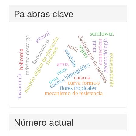
artículo
Palabras clave
girasol
sunflower.
clasificación de paisajes
máxima descarga
modelo digital de elevación
geomorfología
fumonisinas
connecticut
maní
maíz
sogata
sustratos
caudales
heliconia
agrupamientos
arroz
cuenca hidrográfica
rices
taxonomía
caraota
urea
curva forma-s
flores tropicales
mecanismo de resistencia
Número actual