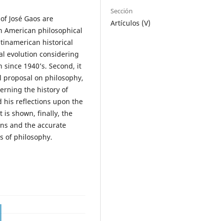
Sección
 of José Gaos are
Artículos (V)
in American philosophical
atinamerican historical
ual evolution considering
 since 1940’s. Second, it
al proposal on philosophy,
erning the history of
d his reflections upon the
 is shown, finally, the
ons and the accurate
s of philosophy.