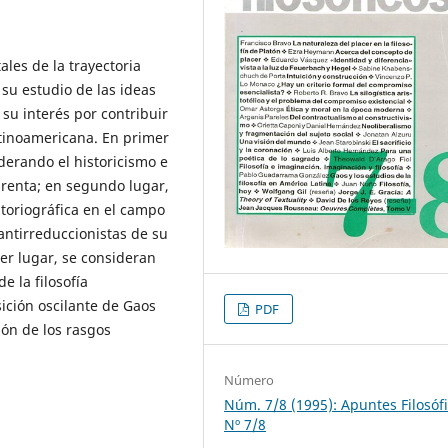
les de la trayectoria
 su estudio de las ideas
 su interés por contribuir
atinoamericana. En primer
iderando el historicismo e
renta; en segundo lugar,
storiográfica en el campo
 antirreduccionistas de su
cer lugar, se consideran
e la filosofía
ición oscilante de Gaos
PDF
ión de los rasgos
Número
Núm. 7/8 (1995): Apuntes Filosóf
Nº 7/8