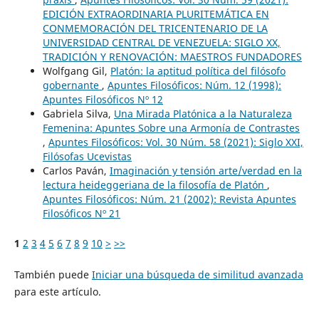
EDICIÓN EXTRAORDINARIA PLURITEMÁTICA EN
CONMEMORACIÓN DEL TRICENTENARIO DE LA
UNIVERSIDAD CENTRAL DE VENEZUELA: SIGLO XX,
TRADICIÓN Y RENOVACIÓN: MAESTROS FUNDADORES
Wolfgang Gil,
Platón: la aptitud política del filósofo
gobernante
,
Apuntes Filosóficos: Núm. 12 (1998):
Apuntes Filosóficos Nº 12
Gabriela Silva,
Una Mirada Platónica a la Naturaleza
Femenina: Apuntes Sobre una Armonía de Contrastes
,
Apuntes Filosóficos: Vol. 30 Núm. 58 (2021): Siglo XXI,
Filósofas Ucevistas
Carlos Paván,
Imaginación y tensión arte/verdad en la
lectura heideggeriana de la filosofía de Platón
,
Apuntes Filosóficos: Núm. 21 (2002): Revista Apuntes
Filosóficos Nº 21
1
2
3
4
5
6
7
8
9
10
>
>>
También puede
Iniciar una búsqueda de similitud avanzada
para este artículo.