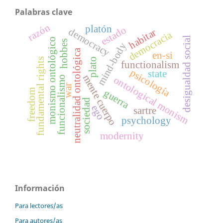
Palabras clave
razón
platón
estado
democracy
habitar
democracia
desigualdad social
monismo ontológico
hobbes
mind-body
neutralidad ontológica
en-si
fundamental rights
plato
functionalism
psicología
state
mente cuerpo
funcionalismo
ontological monism
war
freedom
guerra
sociedad
ego
sartre
psychology
modernity
Información
Para lectores/as
Para autores/as