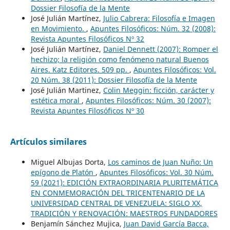
Dossier Filosofía de la Mente
José Julián Martínez,
Julio Cabrera: Filosofía e Imagen
en Movimiento.
,
Apuntes Filosóficos: Núm. 32 (2008):
Revista Apuntes Filosóficos Nº 32
José Julián Martínez,
Daniel Dennett (2007): Romper el
hechizo; la religión como fenómeno natural Buenos
Aires. Katz Editores. 509 pp.
,
Apuntes Filosóficos: Vol.
20 Núm. 38 (2011): Dossier Filosofía de la Mente
José Julián Martinez,
Colin Meggin: ficción, carácter y
estética moral
,
Apuntes Filosóficos: Núm. 30 (2007):
Revista Apuntes Filosóficos Nº 30
Artículos similares
Miguel Albujas Dorta,
Los caminos de Juan Nuño: Un
epígono de Platón
,
Apuntes Filosóficos: Vol. 30 Núm.
59 (2021): EDICIÓN EXTRAORDINARIA PLURITEMÁTICA
EN CONMEMORACIÓN DEL TRICENTENARIO DE LA
UNIVERSIDAD CENTRAL DE VENEZUELA: SIGLO XX,
TRADICIÓN Y RENOVACIÓN: MAESTROS FUNDADORES
Benjamín Sánchez Mujica,
Juan David García Bacca,