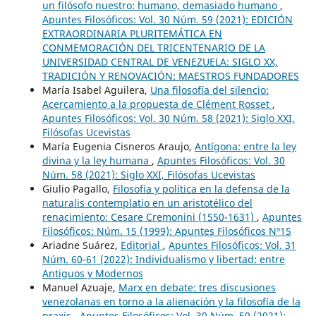
un filósofo nuestro: humano, demasiado humano
,
Apuntes Filosóficos: Vol. 30 Núm. 59 (2021): EDICIÓN
EXTRAORDINARIA PLURITEMÁTICA EN
CONMEMORACIÓN DEL TRICENTENARIO DE LA
UNIVERSIDAD CENTRAL DE VENEZUELA: SIGLO XX,
TRADICIÓN Y RENOVACIÓN: MAESTROS FUNDADORES
María Isabel Aguilera,
Una filosofía del silencio:
Acercamiento a la propuesta de Clément Rosset
,
Apuntes Filosóficos: Vol. 30 Núm. 58 (2021): Siglo XXI,
Filósofas Ucevistas
María Eugenia Cisneros Araujo,
Antígona: entre la ley
divina y la ley humana
,
Apuntes Filosóficos: Vol. 30
Núm. 58 (2021): Siglo XXI, Filósofas Ucevistas
Giulio Pagallo,
Filosofía y política en la defensa de la
naturalis contemplatio en un aristotélico del
renacimiento: Cesare Cremonini (1550-1631)
,
Apuntes
Filosóficos: Núm. 15 (1999): Apuntes Filosóficos Nº15
Ariadne Suárez,
Editorial
,
Apuntes Filosóficos: Vol. 31
Núm. 60-61 (2022): Individualismo y libertad: entre
Antiguos y Modernos
Manuel Azuaje,
Marx en debate: tres discusiones
venezolanas en torno a la alienación y la filosofía de la
praxis
,
Apuntes Filosóficos: Vol. 30 Núm. 59 (2021):