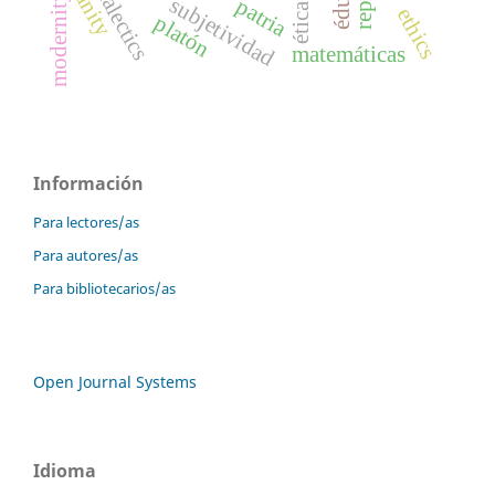
dialectics
unity
modernity
subjetividad
patria
ética
ethics
platón
matemáticas
Información
Para lectores/as
Para autores/as
Para bibliotecarios/as
Open Journal Systems
Idioma