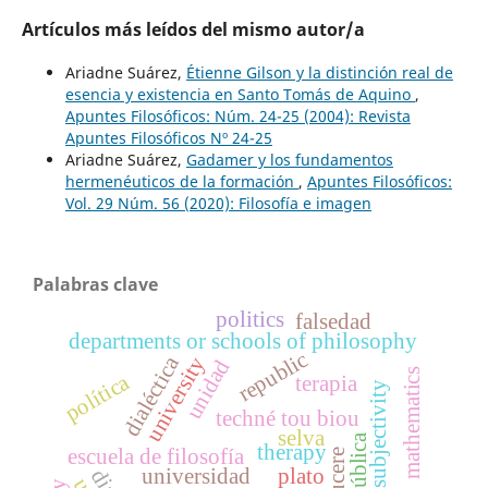
Artículos más leídos del mismo autor/a
Ariadne Suárez,
Étienne Gilson y la distinción real de
esencia y existencia en Santo Tomás de Aquino
,
Apuntes Filosóficos: Núm. 24-25 (2004): Revista
Apuntes Filosóficos Nº 24-25
Ariadne Suárez,
Gadamer y los fundamentos
hermenéuticos de la formación
,
Apuntes Filosóficos:
Vol. 29 Núm. 56 (2020): Filosofía e imagen
Palabras clave
politics
falsedad
departments or schools of philosophy
republic
dialéctica
university
unidad
mathematics
política
terapia
subjectivity
techné tou biou
selva
república
therapy
escuela de filosofía
éducere
universidad
plato