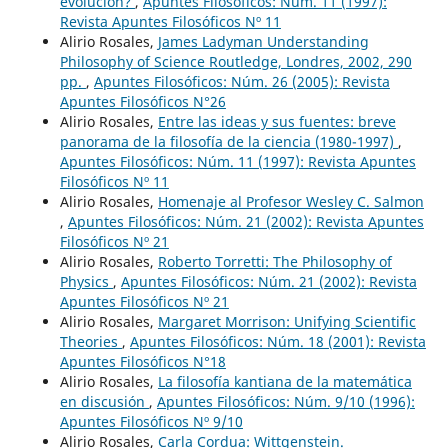
evolución?
,
Apuntes Filosóficos: Núm. 11 (1997):
Revista Apuntes Filosóficos Nº 11
Alirio Rosales,
James Ladyman Understanding
Philosophy of Science Routledge, Londres, 2002, 290
pp.
,
Apuntes Filosóficos: Núm. 26 (2005): Revista
Apuntes Filosóficos N°26
Alirio Rosales,
Entre las ideas y sus fuentes: breve
panorama de la filosofía de la ciencia (1980-1997)
,
Apuntes Filosóficos: Núm. 11 (1997): Revista Apuntes
Filosóficos Nº 11
Alirio Rosales,
Homenaje al Profesor Wesley C. Salmon
,
Apuntes Filosóficos: Núm. 21 (2002): Revista Apuntes
Filosóficos Nº 21
Alirio Rosales,
Roberto Torretti: The Philosophy of
Physics
,
Apuntes Filosóficos: Núm. 21 (2002): Revista
Apuntes Filosóficos Nº 21
Alirio Rosales,
Margaret Morrison: Unifying Scientific
Theories
,
Apuntes Filosóficos: Núm. 18 (2001): Revista
Apuntes Filosóficos N°18
Alirio Rosales,
La filosofía kantiana de la matemática
en discusión
,
Apuntes Filosóficos: Núm. 9/10 (1996):
Apuntes Filosóficos Nº 9/10
Alirio Rosales,
Carla Cordua: Wittgenstein.