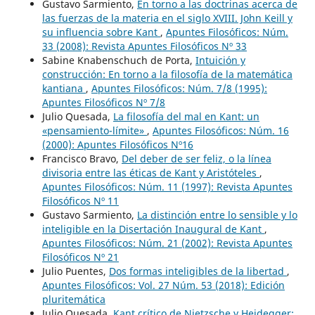
Gustavo Sarmiento,
En torno a las doctrinas acerca de
las fuerzas de la materia en el siglo XVIII. John Keill y
su influencia sobre Kant
,
Apuntes Filosóficos: Núm.
33 (2008): Revista Apuntes Filosóficos Nº 33
Sabine Knabenschuch de Porta,
Intuición y
construcción: En torno a la filosofía de la matemática
kantiana
,
Apuntes Filosóficos: Núm. 7/8 (1995):
Apuntes Filosóficos Nº 7/8
Julio Quesada,
La filosofía del mal en Kant: un
«pensamiento-límite»
,
Apuntes Filosóficos: Núm. 16
(2000): Apuntes Filosóficos Nº16
Francisco Bravo,
Del deber de ser feliz, o la línea
divisoria entre las éticas de Kant y Aristóteles
,
Apuntes Filosóficos: Núm. 11 (1997): Revista Apuntes
Filosóficos Nº 11
Gustavo Sarmiento,
La distinción entre lo sensible y lo
inteligible en la Disertación Inaugural de Kant
,
Apuntes Filosóficos: Núm. 21 (2002): Revista Apuntes
Filosóficos Nº 21
Julio Puentes,
Dos formas inteligibles de la libertad
,
Apuntes Filosóficos: Vol. 27 Núm. 53 (2018): Edición
pluritemática
Julio Quesada,
Kant crítico de Nietzsche y Heidegger: