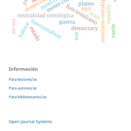
monismo ontológico
mente cuerpo
mind-body
democracia
platón
funcionalismo
equality
ego
state
neutralidad ontológica
functionalism
guerra
en-soi
habitar
razón
democracy
estado
war
Información
Para lectores/as
Para autores/as
Para bibliotecarios/as
Open Journal Systems