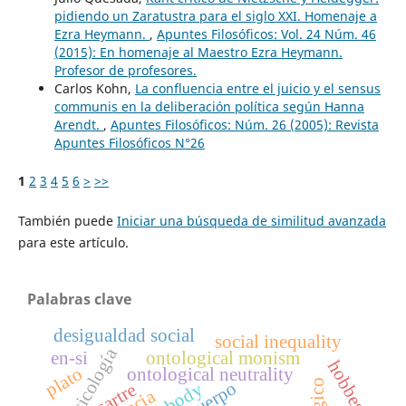
pidiendo un Zaratustra para el siglo XXI. Homenaje a
Ezra Heymann.
,
Apuntes Filosóficos: Vol. 24 Núm. 46
(2015): En homenaje al Maestro Ezra Heymann.
Profesor de profesores.
Carlos Kohn,
La confluencia entre el juicio y el sensus
communis en la deliberación política según Hanna
Arendt.
,
Apuntes Filosóficos: Núm. 26 (2005): Revista
Apuntes Filosóficos N°26
1
2
3
4
5
6
>
>>
También puede
Iniciar una búsqueda de similitud avanzada
para este artículo.
Palabras clave
desigualdad social
social inequality
psicología
en-si
ontological monism
hobbes
plato
ontological neutrality
sartre