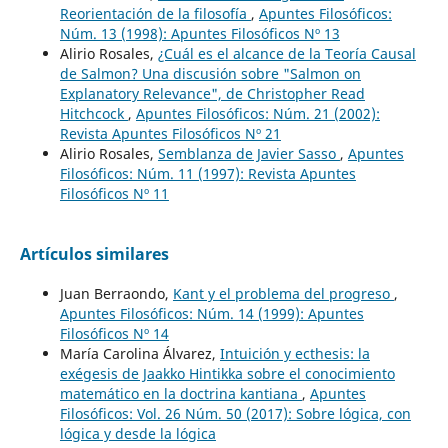
Reorientación de la filosofía
,
Apuntes Filosóficos:
Núm. 13 (1998): Apuntes Filosóficos Nº 13
Alirio Rosales,
¿Cuál es el alcance de la Teoría Causal
de Salmon? Una discusión sobre "Salmon on
Explanatory Relevance", de Christopher Read
Hitchcock
,
Apuntes Filosóficos: Núm. 21 (2002):
Revista Apuntes Filosóficos Nº 21
Alirio Rosales,
Semblanza de Javier Sasso
,
Apuntes
Filosóficos: Núm. 11 (1997): Revista Apuntes
Filosóficos Nº 11
Artículos similares
Juan Berraondo,
Kant y el problema del progreso
,
Apuntes Filosóficos: Núm. 14 (1999): Apuntes
Filosóficos Nº 14
María Carolina Álvarez,
Intuición y ecthesis: la
exégesis de Jaakko Hintikka sobre el conocimiento
matemático en la doctrina kantiana
,
Apuntes
Filosóficos: Vol. 26 Núm. 50 (2017): Sobre lógica, con
lógica y desde la lógica