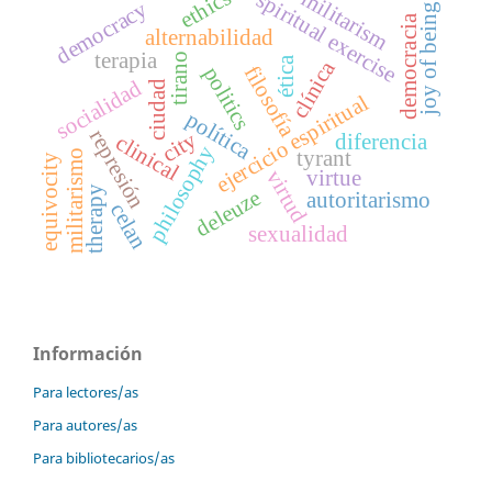
ethics
militarism
spiritual exercise
democracy
joy of being
democracia
alternabilidad
terapia
tirano
ética
clínica
filosofía
politics
socialidad
ciudad
ejercicio espiritual
política
represión
city
diferencia
clinical
philosophy
tyrant
militarismo
equivocity
virtud
virtue
therapy
deleuze
autoritarismo
celan
sexualidad
Información
Para lectores/as
Para autores/as
Para bibliotecarios/as