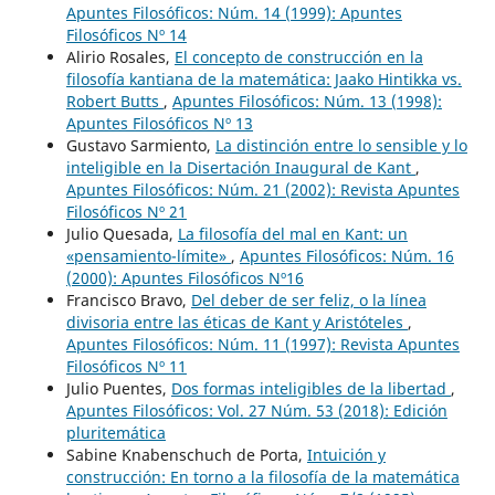
Apuntes Filosóficos: Núm. 14 (1999): Apuntes
Filosóficos Nº 14
Alirio Rosales,
El concepto de construcción en la
filosofía kantiana de la matemática: Jaako Hintikka vs.
Robert Butts
,
Apuntes Filosóficos: Núm. 13 (1998):
Apuntes Filosóficos Nº 13
Gustavo Sarmiento,
La distinción entre lo sensible y lo
inteligible en la Disertación Inaugural de Kant
,
Apuntes Filosóficos: Núm. 21 (2002): Revista Apuntes
Filosóficos Nº 21
Julio Quesada,
La filosofía del mal en Kant: un
«pensamiento-límite»
,
Apuntes Filosóficos: Núm. 16
(2000): Apuntes Filosóficos Nº16
Francisco Bravo,
Del deber de ser feliz, o la línea
divisoria entre las éticas de Kant y Aristóteles
,
Apuntes Filosóficos: Núm. 11 (1997): Revista Apuntes
Filosóficos Nº 11
Julio Puentes,
Dos formas inteligibles de la libertad
,
Apuntes Filosóficos: Vol. 27 Núm. 53 (2018): Edición
pluritemática
Sabine Knabenschuch de Porta,
Intuición y
construcción: En torno a la filosofía de la matemática