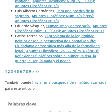
kantiana
,
Apuntes Filosóficos: Núm. 7/8 (1995):
Apuntes Filosóficos Nº 7/8
Luis Alberto Hernández,
Para una poética de lo
sagrado
,
Apuntes Filosóficos: Núm. 7/8 (1995):
Apuntes Filosóficos Nº 7/8
Eduardo Vásquez,
Humanismo y democracía
,
Apuntes
Filosóficos: Núm. 13 (1998): Apuntes Filosóficos Nº 13
Carlos Torrealba,
El problema de la legitimidad
política desde la perspectiva de Chantal Mouffe:
Ciudadanía democrática más allá de la formalidad
legal
,
Apuntes Filosóficos: Vol. 22 Núm. 43 (2013):
Reflexiones filosóficas sobre el humor, la risa, la
guerra, el ser, la nada y el poder.
1
2
3
4
5
6
7
8
9
>
>>
También puede
Iniciar una búsqueda de similitud avanzada
para este artículo.
Palabras clave