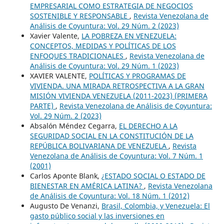
EMPRESARIAL COMO ESTRATEGIA DE NEGOCIOS
SOSTENIBLE Y RESPONSABLE
,
Revista Venezolana de
Análisis de Coyuntura: Vol. 29 Núm. 2 (2023)
Xavier Valente,
LA POBREZA EN VENEZUELA:
CONCEPTOS, MEDIDAS Y POLÍTICAS DE LOS
ENFOQUES TRADICIONALES
,
Revista Venezolana de
Análisis de Coyuntura: Vol. 29 Núm. 1 (2023)
XAVIER VALENTE,
POLÍTICAS Y PROGRAMAS DE
VIVIENDA. UNA MIRADA RETROSPECTIVA A LA GRAN
MISIÓN VIVIENDA VENEZUELA (2011-2023) (PRIMERA
PARTE)
,
Revista Venezolana de Análisis de Coyuntura:
Vol. 29 Núm. 2 (2023)
Absalón Méndez Cegarra,
EL DERECHO A LA
SEGURIDAD SOCIAL EN LA CONSTITUCIÓN DE LA
REPÚBLICA BOLIVARIANA DE VENEZUELA
,
Revista
Venezolana de Análisis de Coyuntura: Vol. 7 Núm. 1
(2001)
Carlos Aponte Blank,
¿ESTADO SOCIAL O ESTADO DE
BIENESTAR EN AMÉRICA LATINA?
,
Revista Venezolana
de Análisis de Coyuntura: Vol. 18 Núm. 1 (2012)
Augusto De Venanzi,
Brasil, Colombia, y Venezuela: El
gasto público social y las inversiones en