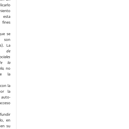
licarlo
miento
n esta
fines
que se
s son
s). La
to de
ociales
de la
ela,
no
de la
con la
por la
e auto-
acceso
fundir
lo, en
 en su