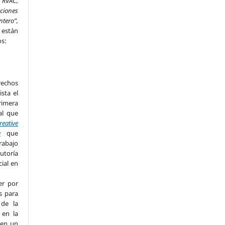
 RVAC,
aciones
ntero”,
,
están
os:
rechos
ista el
imera
al que
reative
e
que
rabajo
utoría
cial en
er por
s para
 de la
 en la
 en un