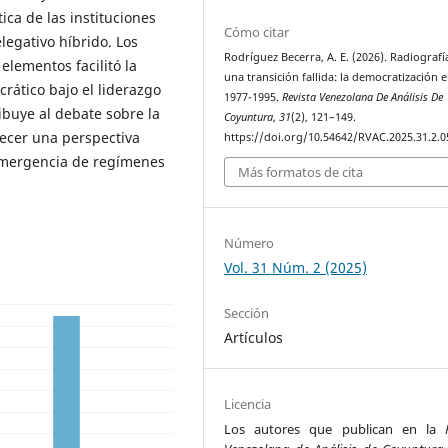
ica de las instituciones
Cómo citar
egativo híbrido. Los
Rodríguez Becerra, A. E. (2026). Radiografí
elementos facilitó la
una transición fallida: la democratización 
rático bajo el liderazgo
1977-1995.
Revista Venezolana De Análisis De
ribuye al debate sobre la
Coyuntura
,
31
(2), 121–149.
recer una perspectiva
https://doi.org/10.54642/RVAC.2025.31.2.0
a emergencia de regímenes
Más formatos de cita
Número
Vol. 31 Núm. 2 (2025)
Sección
Artículos
Licencia
Los autores que publican en la