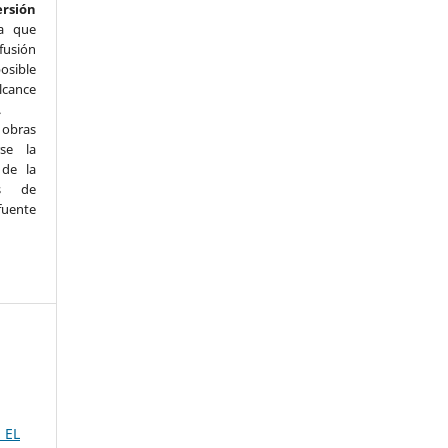
ersión
a que
fusión
osible
lcance
.
s obras
se la
 de la
ás de
uente
 EL