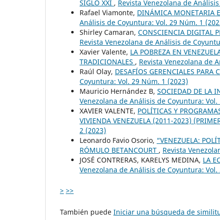
SIGLO XXI
,
Revista Venezolana de Análisis
Rafael Viamonte,
DINÁMICA MONETARIA E
Análisis de Coyuntura: Vol. 29 Núm. 1 (202
Shirley Camaran,
CONSCIENCIA DIGITAL 
Revista Venezolana de Análisis de Coyuntu
Xavier Valente,
LA POBREZA EN VENEZUELA
TRADICIONALES
,
Revista Venezolana de An
Raúl Olay,
DESAFÍOS GERENCIALES PARA
Coyuntura: Vol. 29 Núm. 1 (2023)
Mauricio Hernández B,
SOCIEDAD DE LA I
Venezolana de Análisis de Coyuntura: Vol.
XAVIER VALENTE,
POLÍTICAS Y PROGRAMAS
VIVIENDA VENEZUELA (2011-2023) (PRIME
2 (2023)
Leonardo Favio Osorio,
“VENEZUELA: POLÍT
RÓMULO BETANCOURT
,
Revista Venezolan
JOSÉ CONTRERAS, KARELYS MEDINA,
LA E
Venezolana de Análisis de Coyuntura: Vol.
>
>>
También puede
Iniciar una búsqueda de simili