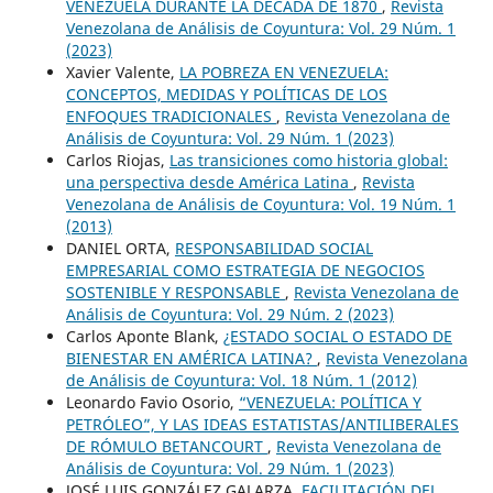
VENEZUELA DURANTE LA DÉCADA DE 1870
,
Revista
Venezolana de Análisis de Coyuntura: Vol. 29 Núm. 1
(2023)
Xavier Valente,
LA POBREZA EN VENEZUELA:
CONCEPTOS, MEDIDAS Y POLÍTICAS DE LOS
ENFOQUES TRADICIONALES
,
Revista Venezolana de
Análisis de Coyuntura: Vol. 29 Núm. 1 (2023)
Carlos Riojas,
Las transiciones como historia global:
una perspectiva desde América Latina
,
Revista
Venezolana de Análisis de Coyuntura: Vol. 19 Núm. 1
(2013)
DANIEL ORTA,
RESPONSABILIDAD SOCIAL
EMPRESARIAL COMO ESTRATEGIA DE NEGOCIOS
SOSTENIBLE Y RESPONSABLE
,
Revista Venezolana de
Análisis de Coyuntura: Vol. 29 Núm. 2 (2023)
Carlos Aponte Blank,
¿ESTADO SOCIAL O ESTADO DE
BIENESTAR EN AMÉRICA LATINA?
,
Revista Venezolana
de Análisis de Coyuntura: Vol. 18 Núm. 1 (2012)
Leonardo Favio Osorio,
“VENEZUELA: POLÍTICA Y
PETRÓLEO”, Y LAS IDEAS ESTATISTAS/ANTILIBERALES
DE RÓMULO BETANCOURT
,
Revista Venezolana de
Análisis de Coyuntura: Vol. 29 Núm. 1 (2023)
JOSÉ LUIS GONZÁLEZ GALARZA,
FACILITACIÓN DEL