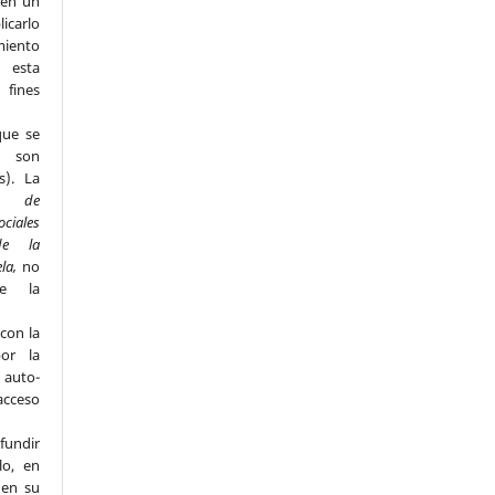
 en un
licarlo
miento
n esta
fines
que se
s son
s). La
to de
ociales
de la
ela,
no
de la
con la
por la
e auto-
acceso
fundir
lo, en
 en su