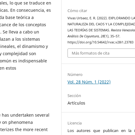
ales, lo que se traduce en
icas. En consecuencia, es
Cómo citar
da base teórica a
Vivas Urbaez, E. R. (2022). EXPLORANDO L
lcance de los conceptos
NATURALEZA DEL CAOS Y LA COMPLEJIDA
LAS TEORÍAS DE SISTEMAS.
Revista Venezol
. Se lleva a cabo un
Análisis De Coyuntura
,
28
(1), 35–57.
lazan a los sistemas
https://doi.org/10.54642/rvac.v28i1.23783
lineales, el dinamismo y
Más formatos de cita
 y complejidad son
común es indispensable
en estos
Número
Vol. 28 Núm. 1 (2022)
Sección
Artículos
e has undertaken several
udy on phenomena
Licencia
terizes the more recent
Los autores que publican en la