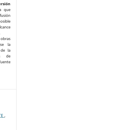
ersión
a que
fusión
osible
lcance
.
s obras
se la
 de la
ás de
uente
TE
,