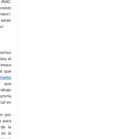
 RVAC,
aciones
ntero”,
,
están
os:
rechos
ista el
imera
al que
reative
e
que
rabajo
utoría
cial en
er por
s para
 de la
 en la