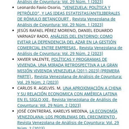
Análisis de Coyuntura: Vol. 29 Núm. 1 (2023)
Leonardo Favio Osorio,
“VENEZUELA: POLÍTICA Y
PETRÓLEO”, Y LAS IDEAS ESTATISTAS/ANTILIBERALES
DE RÓMULO BETANCOURT
,
Revista Venezolana de
Análisis de Coyuntura: Vol. 29 Núm. 1 (2023)
JESÚS RAFAEL PÉREZ MORENO, DANIEL EDUARDO
VARNAGY RADO,
ANÁLISIS DEL ENTORNO: COMO
EVITAR LA DEPENDENCIA DEL AZAR EN LA GESTIÓN
COMERCIAL ENTRE EMPRESAS
,
Revista Venezolana de
Análisis de Coyuntura: Vol. 29 Núm. 2 (2023)
XAVIER VALENTE,
POLÍTICAS Y PROGRAMAS DE
VIVIENDA. UNA MIRADA RETROSPECTIVA A LA GRAN
MISIÓN VIVIENDA VENEZUELA (2011-2023) (PRIMERA
PARTE)
,
Revista Venezolana de Análisis de Coyuntura:
Vol. 29 Núm. 2 (2023)
CARLOS R. AGELVIS. M,
UNA APROXIMACIÓN A CHINA
Y SU RELACIÓN ECONOMICA CON AMÉRICA LATINA
EN EL SIGLO XXI
,
Revista Venezolana de Análisis de
Coyuntura: Vol. 29 Núm. 2 (2023)
JOSÉ CONTRERAS, KARELYS MEDINA,
LA ECONOMÍA
VENEZOLANA: LOS PROBLEMAS DEL CRECIMIENTO
,
Revista Venezolana de Análisis de Coyuntura: Vol. 29
Núm. 2 (2023)