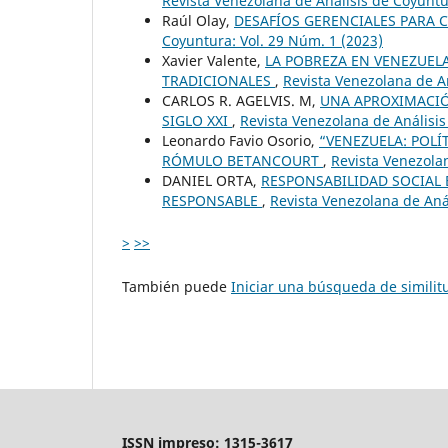
Revista Venezolana de Análisis de Coyuntu
Raúl Olay,
DESAFÍOS GERENCIALES PARA
Coyuntura: Vol. 29 Núm. 1 (2023)
Xavier Valente,
LA POBREZA EN VENEZUELA
TRADICIONALES
,
Revista Venezolana de An
CARLOS R. AGELVIS. M,
UNA APROXIMACIÓ
SIGLO XXI
,
Revista Venezolana de Análisis
Leonardo Favio Osorio,
“VENEZUELA: POLÍT
RÓMULO BETANCOURT
,
Revista Venezolan
DANIEL ORTA,
RESPONSABILIDAD SOCIAL 
RESPONSABLE
,
Revista Venezolana de Aná
>
>>
También puede
Iniciar una búsqueda de simili
ISSN impreso: 1315-3617