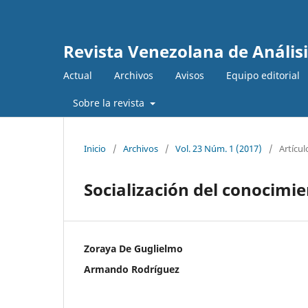
Revista Venezolana de Anális
Actual
Archivos
Avisos
Equipo editorial
Sobre la revista
Inicio
/
Archivos
/
Vol. 23 Núm. 1 (2017)
/
Artícul
Socialización del conocimie
Zoraya De Guglielmo
Armando Rodríguez