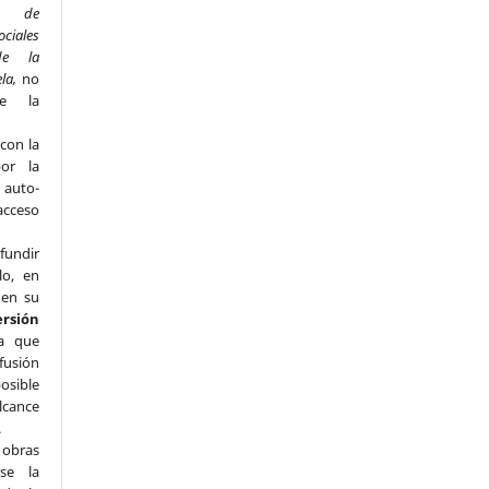
to de
ociales
de la
ela,
no
de la
con la
por la
e auto-
acceso
fundir
lo, en
 en su
ersión
a que
fusión
osible
lcance
.
s obras
se la