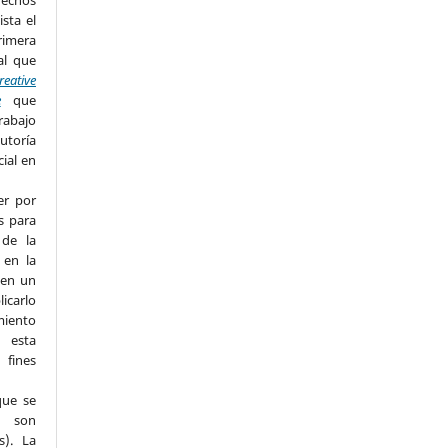
rechos
ista el
imera
al que
reative
e
que
rabajo
utoría
cial en
er por
s para
 de la
 en la
 en un
licarlo
miento
n esta
fines
que se
s son
s). La