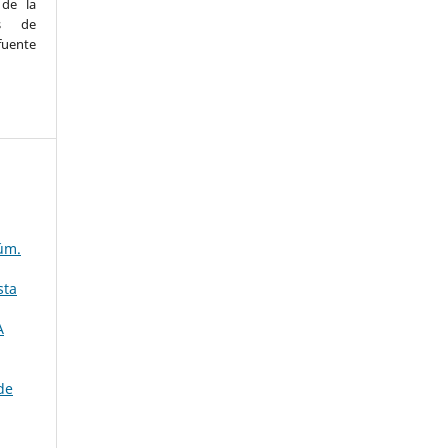
 de la
ás de
uente
Núm.
sta
A
de