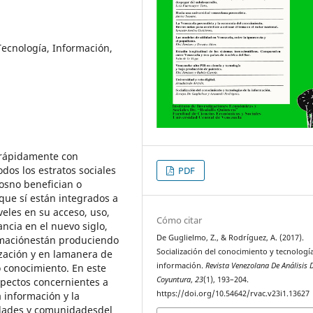
Tecnología, Información,
a rápidamente con
dos los estratos sociales
PDF
tosno benefician o
 que sí están integrados a
eles en su acceso, uso,
Cómo citar
ancia en el nuevo siglo,
De Guglielmo, Z., & Rodríguez, A. (2017).
rmaciónestán produciendo
Socialización del conocimiento y tecnología
ización y en lamanera de
información.
Revista Venezolana De Análisis 
o conocimiento. En este
Coyuntura
,
23
(1), 193–204.
spectos concernientes a
https://doi.org/10.54642/rvac.v23i1.13627
 información y la
edades y comunidadesdel