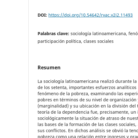
DOI:
https://doi.org/10.54642/rvac.v2i2.11493
Palabras clave:
sociología latinoamericana, fen
participación política, clases sociales
Resumen
La sociología latinoamericana realizó durante la
de los setenta, importantes esfuerzos analítico
fenómeno de la pobreza, examinando las experie
pobres en términos de su nivel de organización y
(marginalidad) y su ubicación en la división del 
teoría de la dependencia fue, precisamente, un 
sociológicamente la situación de atraso de nues
las bases de la formación de las clases sociales
sus conflictos. En dichos análisis se obvió la ten
pobreza como una relación entre ingresos y gra