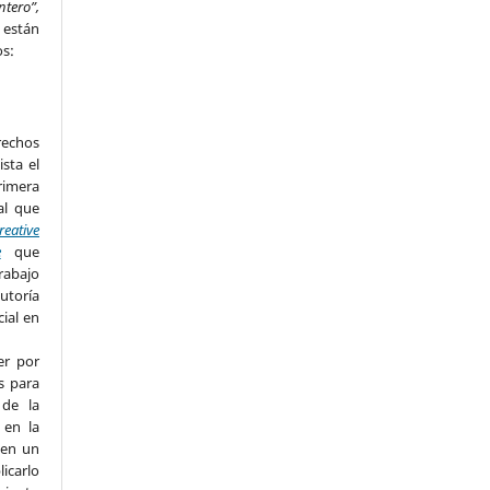
ntero”,
,
están
os:
rechos
ista el
imera
al que
reative
e
que
rabajo
utoría
cial en
er por
s para
 de la
 en la
 en un
licarlo