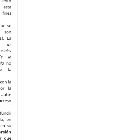
miento
n esta
fines
que se
s son
s). La
to de
ociales
de la
ela,
no
de la
con la
por la
e auto-
acceso
fundir
lo, en
 en su
ersión
a que