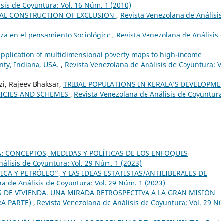
sis de Coyuntura: Vol. 16 Núm. 1 (2010)
IAL CONSTRUCTION OF EXCLUSION
,
Revista Venezolana de Análisi
za en el pensamiento Sociológico
,
Revista Venezolana de Análisis
application of multidimensional poverty maps to high-income
unty, Indiana, USA.
,
Revista Venezolana de Análisis de Coyuntura: V
i, Rajeev Bhaksar,
TRIBAL POPULATIONS IN KERALA’S DEVELOPM
LICIES AND SCHEMES
,
Revista Venezolana de Análisis de Coyuntur
: CONCEPTOS, MEDIDAS Y POLÍTICAS DE LOS ENFOQUES
álisis de Coyuntura: Vol. 29 Núm. 1 (2023)
ICA Y PETRÓLEO”, Y LAS IDEAS ESTATISTAS/ANTILIBERALES DE
a de Análisis de Coyuntura: Vol. 29 Núm. 1 (2023)
 DE VIVIENDA. UNA MIRADA RETROSPECTIVA A LA GRAN MISIÓN
RA PARTE)
,
Revista Venezolana de Análisis de Coyuntura: Vol. 29 