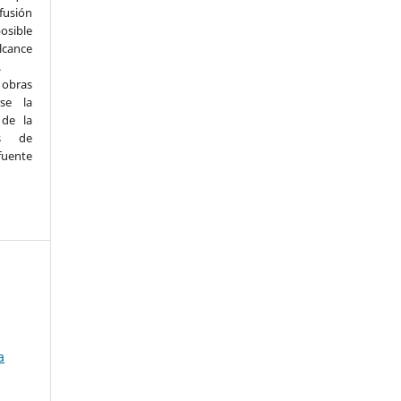
fusión
osible
lcance
.
s obras
se la
 de la
ás de
uente
a