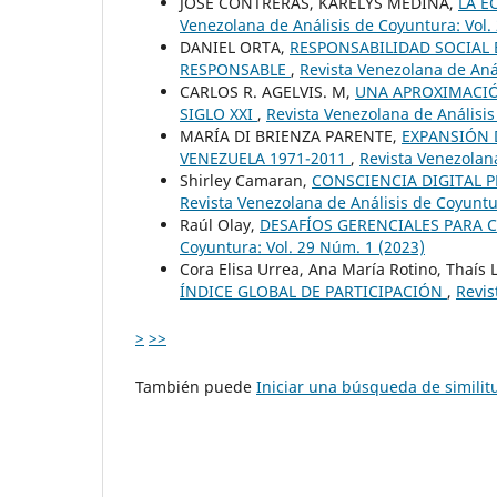
JOSÉ CONTRERAS, KARELYS MEDINA,
LA E
Venezolana de Análisis de Coyuntura: Vol.
DANIEL ORTA,
RESPONSABILIDAD SOCIAL 
RESPONSABLE
,
Revista Venezolana de Aná
CARLOS R. AGELVIS. M,
UNA APROXIMACIÓ
SIGLO XXI
,
Revista Venezolana de Análisis
MARÍA DI BRIENZA PARENTE,
EXPANSIÓN 
VENEZUELA 1971-2011
,
Revista Venezolana
Shirley Camaran,
CONSCIENCIA DIGITAL 
Revista Venezolana de Análisis de Coyuntu
Raúl Olay,
DESAFÍOS GERENCIALES PARA
Coyuntura: Vol. 29 Núm. 1 (2023)
Cora Elisa Urrea, Ana María Rotino, Thaís
ÍNDICE GLOBAL DE PARTICIPACIÓN
,
Revis
>
>>
También puede
Iniciar una búsqueda de simili