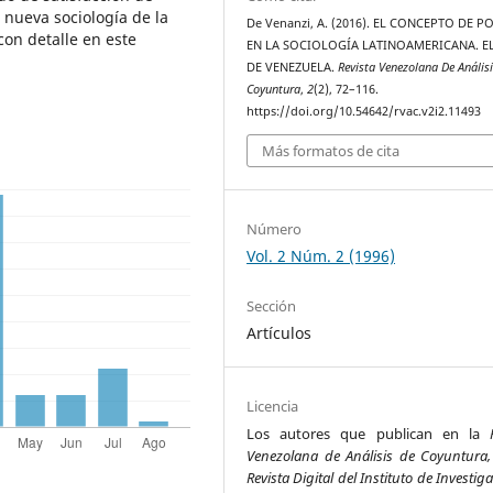
 nueva sociología de la
De Venanzi, A. (2016). EL CONCEPTO DE P
con detalle en este
EN LA SOCIOLOGÍA LATINOAMERICANA. E
DE VENEZUELA.
Revista Venezolana De Anális
Coyuntura
,
2
(2), 72–116.
https://doi.org/10.54642/rvac.v2i2.11493
Más formatos de cita
Número
Vol. 2 Núm. 2 (1996)
Sección
Artículos
Licencia
Los autores que publican en la
Venezolana de Análisis de Coyuntura,
Revista Digital del Instituto de Investig