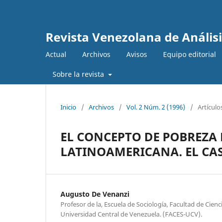
Revista Venezolana de Anális
Actual
Archivos
Avisos
Equipo editorial
Sobre la revista
Inicio
/
Archivos
/
Vol. 2 Núm. 2 (1996)
/
Artículo
EL CONCEPTO DE POBREZA 
LATINOAMERICANA. EL CAS
Augusto De Venanzi
Profesor de la, Escuela de Sociología, Facultad de Cienc
Universidad Central de Venezuela. (FACES-UCV).