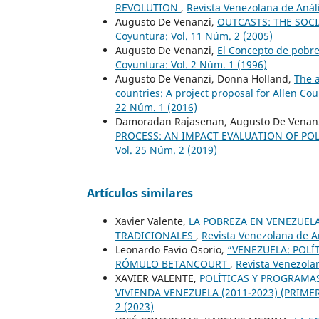
REVOLUTION
,
Revista Venezolana de Análi
Augusto De Venanzi,
OUTCASTS: THE SOC
Coyuntura: Vol. 11 Núm. 2 (2005)
Augusto De Venanzi,
El Concepto de pobre
Coyuntura: Vol. 2 Núm. 1 (1996)
Augusto De Venanzi, Donna Holland,
The 
countries: A project proposal for Allen Co
22 Núm. 1 (2016)
Damoradan Rajasenan, Augusto De Venanz
PROCESS: AN IMPACT EVALUATION OF PO
Vol. 25 Núm. 2 (2019)
Artículos similares
Xavier Valente,
LA POBREZA EN VENEZUELA
TRADICIONALES
,
Revista Venezolana de An
Leonardo Favio Osorio,
“VENEZUELA: POLÍT
RÓMULO BETANCOURT
,
Revista Venezolan
XAVIER VALENTE,
POLÍTICAS Y PROGRAMAS
VIVIENDA VENEZUELA (2011-2023) (PRIME
2 (2023)