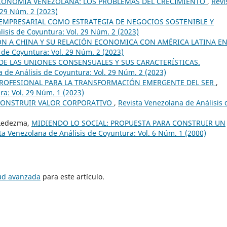
CONOMÍA VENEZOLANA: LOS PROBLEMAS DEL CRECIMIENTO
,
Revi
 29 Núm. 2 (2023)
EMPRESARIAL COMO ESTRATEGIA DE NEGOCIOS SOSTENIBLE Y
lisis de Coyuntura: Vol. 29 Núm. 2 (2023)
N A CHINA Y SU RELACIÓN ECONOMICA CON AMÉRICA LATINA EN
 de Coyuntura: Vol. 29 Núm. 2 (2023)
DE LAS UNIONES CONSENSUALES Y SUS CARACTERÍSTICAS.
 de Análisis de Coyuntura: Vol. 29 Núm. 2 (2023)
PROFESIONAL PARA LA TRANSFORMACIÓN EMERGENTE DEL SER
,
ra: Vol. 29 Núm. 1 (2023)
 CONSTRUIR VALOR CORPORATIVO
,
Revista Venezolana de Análisis 
 Ledezma,
MIDIENDO LO SOCIAL: PROPUESTA PARA CONSTRUIR UN
ta Venezolana de Análisis de Coyuntura: Vol. 6 Núm. 1 (2000)
tud avanzada
para este artículo.