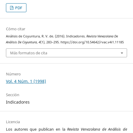
PDF
Cómo citar
Análisis de Coyuntura, R. V. de. (2016). Indicadores.
Revista Venezolana De
Análisis De Coyuntura
,
4
(1), 283–295. https://doi.org/10.54642/rvac.v4i1.11185
Más formatos de cita
Número
Vol. 4 Núm. 1 (1998)
Sección
Indicadores
Licencia
Los autores que publican en la
Revista Venezolana de Análisis de