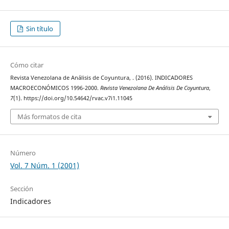
Sin título
Cómo citar
Revista Venezolana de Análisis de Coyuntura, . (2016). INDICADORES
MACROECONÓMICOS 1996-2000.
Revista Venezolana De Análisis De Coyuntura
,
7
(1). https://doi.org/10.54642/rvac.v7i1.11045
Más formatos de cita
Número
Vol. 7 Núm. 1 (2001)
Sección
Indicadores