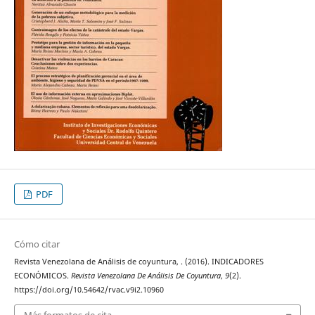
PDF
Cómo citar
Revista Venezolana de Análisis de coyuntura, . (2016). INDICADORES
ECONÓMICOS.
Revista Venezolana De Análisis De Coyuntura
,
9
(2).
https://doi.org/10.54642/rvac.v9i2.10960
Más formatos de cita