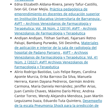
Edna Elizabeth Aldana-Rivera, Janery Tafur-Castillo,
Ivon Gil, Cesar Mejía,
Práctica pedagógica de
emprendimiento en docentes de educación superior
en Institución Educativa Universitaria de Barranquia
,
AVFT – Archivos Venezolanos de Farmacología y
Terapéutica: Vol. 38 Núm. 2 (2019): AVFT - Archivos
Venezolanos de Farmacología y Terapéutica
Andiyan Andiyan, Titihan Sarihati, Fajarsani Retno
Palupi, Bambang Purwoko, Siti Desintha,
Materiales
de aplicación e interior de la sala de radiología del
hospital de Padang Panjang
,
AVFT – Archivos
Venezolanos de Farmacología y Terapéutica: Vol. 41
Núm. 2 (2022): AVFT Archivos Venezolanos de
Farmacología y Terapéutica
Alirio Rodrigo Bastidas, Luis Felipe Reyes, Carolina
Aponte Murcia, Erika Barroso Da Silva, Manuela
Herrera, Karen Dayana Pedreros, Germán Andrés
Carmona, María Daniela Hernández, Jeniffer Arias,
Juan Camilo Chaves, Máximo Darío Pérez, Andrea
Cantor Torres, Wendy Alejandra Mendoza, Juan Martín
Leguizamo Isaza, Eduardo Tuta Quintero,
Desempeño
de la escala Pneumonia Shock para la predicción de