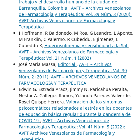
trabajo y el desarrollo humano de la ciudad de
Barranquilla. Colombia
,
AVFT – Archivos Venezolanos
de Farmacología y Terapéutica: Vol. 39 Núm. 3 (2020):
AVFT-Archivos Venezolanos de Farmacología y
Terapéutica
I Hoffmann, R Baldonedo, M Roa, G Leandro, L Aponte,
M Franklin, C Palermo, R Cubeddu, E Jiménez, L
Cubeddu X,
Hiperinsulinemia y sensibilidad a la Sal
,
AVFT – Archivos Venezolanos de Farmacología y
Terapéutica: Vol. 21 Núm. 1 (2002)
José Maria Massa,
Editorial
,
AVFT – Archivos
Venezolanos de Farmacología y Terapéutica: Vol. 30
Núm. 2 (2011): AVFT – ARCHIVOS VENEZOLANOS DE
FARMACOLOGÍA Y TERAPÉUTICA
Edwin G. Estrada Araoz, Jimmy N. Paricahua Peralta,
Néstor A. Gallegos Ramos, Yolanda Paredes Valverde,
Rosel Quispe Herrera,
Valoración de los síntomas
psicosomáticos relacionados al estrés en los docentes
de educación básica regular durante la pandemia de
COVID-19
,
AVFT – Archivos Venezolanos de
Farmacología y Terapéutica: Vol. 41 Núm. 5 (2022):
AVFT Archivos Venezolanos de Farmacología y
Terapéutica