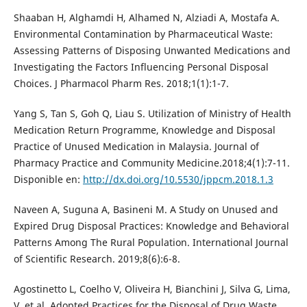
Shaaban H, Alghamdi H, Alhamed N, Alziadi A, Mostafa A.
Environmental Contamination by Pharmaceutical Waste:
Assessing Patterns of Disposing Unwanted Medications and
Investigating the Factors Influencing Personal Disposal
Choices. J Pharmacol Pharm Res. 2018;1(1):1-7.
Yang S, Tan S, Goh Q, Liau S. Utilization of Ministry of Health
Medication Return Programme, Knowledge and Disposal
Practice of Unused Medication in Malaysia. Journal of
Pharmacy Practice and Community Medicine.2018;4(1):7-11.
Disponible en:
http://dx.doi.org/10.5530/jppcm.2018.1.3
Naveen A, Suguna A, Basineni M. A Study on Unused and
Expired Drug Disposal Practices: Knowledge and Behavioral
Patterns Among The Rural Population. International Journal
of Scientific Research. 2019;8(6):6-8.
Agostinetto L, Coelho V, Oliveira H, Bianchini J, Silva G, Lima,
V, et al. Adopted Practices for the Disposal of Drug Waste