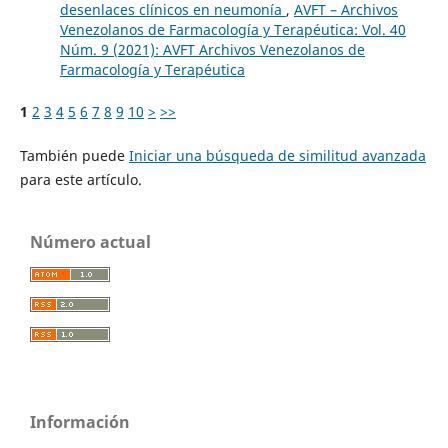
desenlaces clínicos en neumonía
,
AVFT – Archivos
Venezolanos de Farmacología y Terapéutica: Vol. 40
Núm. 9 (2021): AVFT Archivos Venezolanos de
Farmacología y Terapéutica
1
2
3
4
5
6
7
8
9
10
>
>>
También puede
Iniciar una búsqueda de similitud avanzada
para este artículo.
Número actual
Información