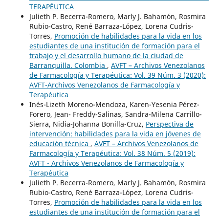
TERAPÉUTICA
Julieth P. Becerra-Romero, Marly J. Bahamón, Rosmira
Rubio-Castro, René Barraza-López, Lorena Cudris-
Torres,
Promoción de habilidades para la vida en los
estudiantes de una institución de formación para el
trabajo y el desarrollo humano de la ciudad de
Barranquilla. Colombia
,
AVFT – Archivos Venezolanos
de Farmacología y Terapéutica: Vol. 39 Núm. 3 (2020):
AVFT-Archivos Venezolanos de Farmacología y
Terapéutica
Inés-Lizeth Moreno-Mendoza, Karen-Yesenia Pérez-
Forero, Jean- Freddy-Salinas, Sandra-Milena Carrillo-
Sierra, Nidia-Johanna Bonilla-Cruz,
Perspectiva de
intervención: habilidades para la vida en jóvenes de
educación técnica
,
AVFT – Archivos Venezolanos de
Farmacología y Terapéutica: Vol. 38 Núm. 5 (2019):
AVFT - Archivos Venezolanos de Farmacología y
Terapéutica
Julieth P. Becerra-Romero, Marly J. Bahamón, Rosmira
Rubio-Castro, René Barraza-López, Lorena Cudris-
Torres,
Promoción de habilidades para la vida en los
estudiantes de una institución de formación para el