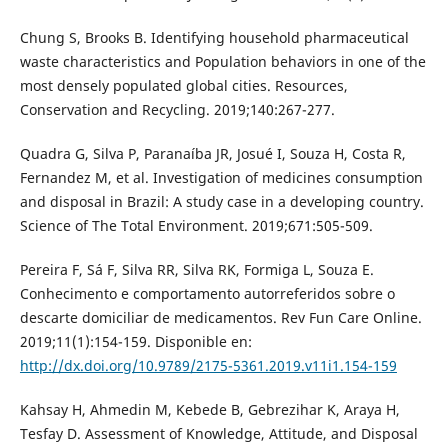
Chung S, Brooks B. Identifying household pharmaceutical
waste characteristics and Population behaviors in one of the
most densely populated global cities. Resources,
Conservation and Recycling. 2019;140:267-277.
Quadra G, Silva P, Paranaíba JR, Josué I, Souza H, Costa R,
Fernandez M, et al. Investigation of medicines consumption
and disposal in Brazil: A study case in a developing country.
Science of The Total Environment. 2019;671:505-509.
Pereira F, Sá F, Silva RR, Silva RK, Formiga L, Souza E.
Conhecimento e comportamento autorreferidos sobre o
descarte domiciliar de medicamentos. Rev Fun Care Online.
2019;11(1):154-159. Disponible en:
http://dx.doi.org/10.9789/2175-5361.2019.v11i1.154-159
Kahsay H, Ahmedin M, Kebede B, Gebrezihar K, Araya H,
Tesfay D. Assessment of Knowledge, Attitude, and Disposal