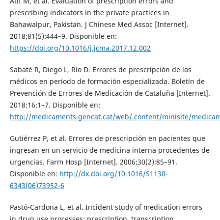
Atif M, et al. Evaluation of prescription errors and
prescribing indicators in the private practices in
Bahawalpur, Pakistan. J Chinese Med Assoc [Internet].
2018;81(5):444–9. Disponible en:
https://doi.org/10.1016/j.jcma.2017.12.002
Sabaté R, Diego L, Río D. Errores de prescripción de los
médicos en período de formación especializada. Boletín de
Prevención de Errores de Medicación de Cataluña [Internet].
2018;16:1–7. Disponible en:
http://medicaments.gencat.cat/web/.content/minisite/medicam
Gutiérrez P, et al. Errores de prescripción en pacientes que
ingresan en un servicio de medicina interna procedentes de
urgencias. Farm Hosp [Internet]. 2006;30(2):85–91.
Disponible en:
http://dx.doi.org/10.1016/S1130-
6343(06)73952-6
Pastó-Cardona L, et al. Incident study of medication errors
in drug use processes: prescription, transcription,