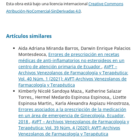
Esta obra está bajo una licencia internacional
Creative Commons
Atribución-NoComercial-SinDerivadas 4.0
.
Artículos similares
Aida Adriana Miranda Barros, Darwin Enrique Palacios
Montesdeoca,
Errores de prescripción en recetas
médicas de anti-inflamatorios no esteroideos en un
centro de atención primaria de Ecuador
,
AVFT –
Archivos Venezolanos de Farmacología y Terapéutica:
Vol. 40 Núm. 1 (2021): AVFT-Archivos Venezolanos de
Farmacología y Terapéutica
Kimberly Nicolé Sandoya Maza,, Katherine Salazar
Torres,, Hermel Medardo Espinosa Espinosa,, Lizette
Espinosa Martin,, Karla Alexandra Aspiazu Hinostroza,
Errores asociados a la prescripción de la medicación
en un área de emergencia de Ginecología, Ecuador,
2018
,
AVFT – Archivos Venezolanos de Farmacología y
Terapéutica: Vol. 39 Núm. 4 (2020): AVFT-Archivos
Venezolanos de Farmacología y Terapéutica