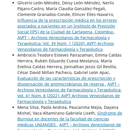
Glicerio León-Méndez, Deisy León-Méndez, Nerlis
Pájaro-Castro, María Claudia González-Fegali,
Clemente Granados-Conde, Elincer Elles-Navarro,
Influencia de la prescripción médica en los errores
asociados a pacientes en un Instituto de Previsión
Social (IPS) de la Ciudad de Cartagena, Colombia
,
AVFT – Archivos Venezolanos de Farmacología y
Terapéutica: Vol. 39 Núm. 1 (2020): AVFT-Archivos
Venezolanos de Farmacología y Terapéutica
Ambrocio Teodoro Esteves Pairazaman, Emma Caldas
Herrera, Rubén Eduardo Cueva Mestanza, María
Evelina Caldas Herrera, Jonnathan Jesús Gil Revilla,
César David Miñan Pacheco, Gabriel León Apac,
Evaluación de las características de prescripción y
dispensación de antimicrobianos de reserva
,
AVFT –
Archivos Venezolanos de Farmacología y Terapéutica:
Vol. 41 Núm. 8 (2022): AVFT Archivos Venezolanos de
Farmacología y Terapéutica
Mena Silva, Paola Andrea, Paucarima Mejía, Dayana
Mishel, Vaca Altamirano Gabriela Liseth,
Síndrome de
Burnout en docentes de la facultad de ciencias
médicas UNIANDES
,
AVFT – Archivos Venezolanos de