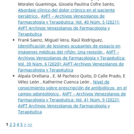
Morales Guaminga, Gissela Paulina Cofre Santo,
Abordaje clínico del dolor crónico en el paciente
geriátrico
,
AVFT – Archivos Venezolanos de
Farmacología y Terapéutica: Vol. 40 Núm. 5 (2021):
AVFT Archivos Venezolanos de Farmacología y
Terapéutica
Frank Saenz, Miguel Vera, Raúl Rodríguez,
Identificación de lesiones ocupantes de espacio en
imágenes médicas del riñón: Una revisión
,
AVFT –
Archivos Venezolanos de Farmacología y Terapéutica:
Vol. 39 Núm. 6 (2020): AVFT-Archivos Venezolanos de
Farmacología y Terapéutica
Alpala Orellana , E. M Pacheco Quito, D Calle Prado, E
Vélez León , Katherine Cuenca León ,
Nivel de
conocimiento sobre prescripción de antibióticos, en el
campo odontológico
,
AVFT – Archivos Venezolanos de
Farmacología y Terapéutica: Vol. 41 Núm. 9 (2022):
AVFT Archivos Venezolanos de Farmacología y
Terapéutica
1
2
3
4
5
>
>>