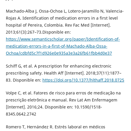
Machado-Alba J, Ossa-Ochoa L, Lotero-Jaramillo N, Valencia-
Rojas A. Identification of medication errors in a first level
hospital of Pereira, Colombia. Rev Fac Med [Internet].
2013;61(3):267–73.Disponible en:
https://www.semanticscholar.org/paper/Identification-of-
medication-errors-in-a-first-of-Machado-Alba-Ossa-
Ochoa/cdbfd5c7f1d926e0e935a3e3a26fb61fbb4d0e37
Schiff G, et al. A prescription for enhancing electronic
prescribing safety. Health Aff [Internet]. 2018;37(11):1877–
83. Disponible en:
https://doi.org/10.1377/hlthaff.2018.0725
Volpe C, et al. Fatores de risco para erros de medicação na
prescrição eletrônica e manual. Rev Lat Am Enfermagem
[Internet]. 2016;24. Disponible en: 10.1590/1518-
8345.0642.2742
Romero T, Hernández R. Estrés laboral en médicos