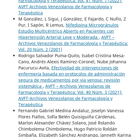
Farmacología y Terapéutica: Vol. 41 Núm. 1 (2022):
AVFT Archivos Venezolanos de Farmacología y
Terapéutica
M González, L Sigui, J González, E Fajardo, C Nufio, Z
Pur, I Sapón, R Lemus,
Nifedipina Microgránulos
Estudio Multicéntrico Abierto en Pacientes con
Hipertensión Arterial Leve y Moderada
,
AVFT –
Archivos Venezolanos de Farmacología y Terapéutica:
Vol. 20 Núm. 2 (2001)
Rodrigo Salvador Puma-Quito, Isabel Cristina Mesa-
Cano, Andrés Alexis Ramírez-Coronel, Nube Johanna
Pacurucu-Avila,
Efectividad de intervenciones de
enfermería basada en protocolos de administración
segura de medicamentos por vía venosa: revisión
sistemática
,
AVFT – Archivos Venezolanos de
Farmacología y Terapéutica: Vol. 40 Núm. 3 (2021):
AVFT-Archivos Venezolanos de Farmacología y
Terapéutica
Fernando Gabriel Medina Andaluz, Joselyn Vanessa
Flores Fiallos, Sofía Belén Quisiguiña Cárdenas,
Marlon Alexander Chávez Solano, José Rolando
Chimbolema Chimbolema, Hugo Patricio Roldán
Simbaña, Elizabeth Sánchez Andrango, Janneth Karina