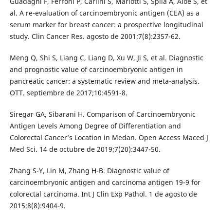
Guadagni F, Ferroni P, Carlini S, Mariotti S, Spila A, Aloe S, et
al. A re-evaluation of carcinoembryonic antigen (CEA) as a
serum marker for breast cancer: a prospective longitudinal
study. Clin Cancer Res. agosto de 2001;7(8):2357-62.
Meng Q, Shi S, Liang C, Liang D, Xu W, Ji S, et al. Diagnostic
and prognostic value of carcinoembryonic antigen in
pancreatic cancer: a systematic review and meta-analysis.
OTT. septiembre de 2017;10:4591-8.
Siregar GA, Sibarani H. Comparison of Carcinoembryonic
Antigen Levels Among Degree of Differentiation and
Colorectal Cancer’s Location in Medan. Open Access Maced J
Med Sci. 14 de octubre de 2019;7(20):3447-50.
Zhang S-Y, Lin M, Zhang H-B. Diagnostic value of
carcinoembryonic antigen and carcinoma antigen 19-9 for
colorectal carcinoma. Int J Clin Exp Pathol. 1 de agosto de
2015;8(8):9404-9.