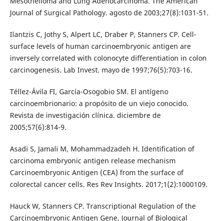
Mesothelioma and Lung Adenocarcinoma. The American
Journal of Surgical Pathology. agosto de 2003;27(8):1031-51.
Ilantzis C, Jothy S, Alpert LC, Draber P, Stanners CP. Cell-
surface levels of human carcinoembryonic antigen are
inversely correlated with colonocyte differentiation in colon
carcinogenesis. Lab Invest. mayo de 1997;76(5):703-16.
Téllez-Ávila FI, García-Osogobio SM. El antígeno
carcinoembrionario: a propósito de un viejo conocido.
Revista de investigación clínica. diciembre de
2005;57(6):814-9.
Asadi S, Jamali M, Mohammadzadeh H. Identification of
carcinoma embryonic antigen release mechanism
Carcinoembryonic Antigen (CEA) from the surface of
colorectal cancer cells. Res Rev Insights. 2017;1(2):1000109.
Hauck W, Stanners CP. Transcriptional Regulation of the
Carcinoembryonic Antigen Gene. Journal of Biological