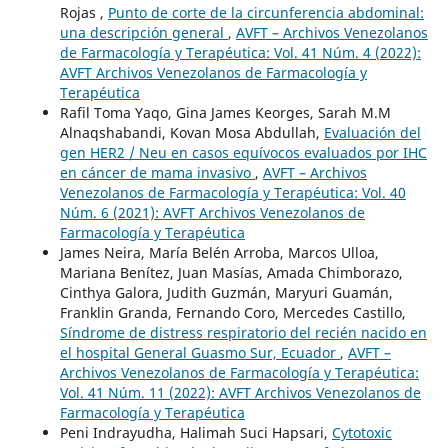
Rojas ,
Punto de corte de la circunferencia abdominal:
una descripción general
,
AVFT – Archivos Venezolanos
de Farmacología y Terapéutica: Vol. 41 Núm. 4 (2022):
AVFT Archivos Venezolanos de Farmacología y
Terapéutica
Rafil Toma Yaqo, Gina James Keorges, Sarah M.M
Alnaqshabandi, Kovan Mosa Abdullah,
Evaluación del
gen HER2 / Neu en casos equívocos evaluados por IHC
en cáncer de mama invasivo
,
AVFT – Archivos
Venezolanos de Farmacología y Terapéutica: Vol. 40
Núm. 6 (2021): AVFT Archivos Venezolanos de
Farmacología y Terapéutica
James Neira, María Belén Arroba, Marcos Ulloa,
Mariana Benítez, Juan Masías, Amada Chimborazo,
Cinthya Galora, Judith Guzmán, Maryuri Guamán,
Franklin Granda, Fernando Coro, Mercedes Castillo,
Síndrome de distress respiratorio del recién nacido en
el hospital General Guasmo Sur, Ecuador
,
AVFT –
Archivos Venezolanos de Farmacología y Terapéutica:
Vol. 41 Núm. 11 (2022): AVFT Archivos Venezolanos de
Farmacología y Terapéutica
Peni Indrayudha, Halimah Suci Hapsari,
Cytotoxic