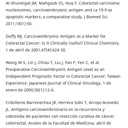
Al-Shuneigat JM, Mahgoub SS, Huq F. Colorectal carcinoma:
nucleosomes, carcinoembryonic antigen and ca 19-9 as
apoptotic markers; a comparative study. J Biomed Sci.
2011;18(1):50.
Duffy MJ. Carcinoembryonic Antigen as a Marker for
Colorectal Cancer: Is It Clinically Useful? Clinical Chemistry.
1 de abril de 2001;47(4):624-30.
Wang W-S, Lin J, Chiou T, Liu J, Fan F, Yen C, et al.
Preoperative Carcinoembryonic Antigen Level as an
Independent Prognostic Factor in Colorectal Cancer: Taiwan
Experience. Japanese Journal of Clinical Oncology. 1 de
enero de 2000;30(1):12-6.
Cribilleros Barrenechea JR, Herrera Solís T, Arroyo Acevedo
JL. Antígeno carcinoembrionario en la recurrencia y
sobrevida de pacientes con resección curativa de cáncer
colorrectal. Anales de la Facultad de Medicina. abril de