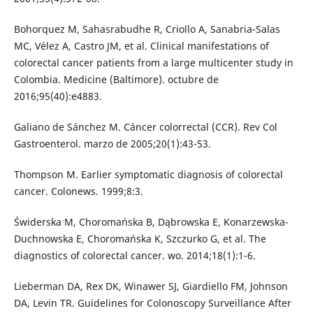
Bohorquez M, Sahasrabudhe R, Criollo A, Sanabria-Salas
MC, Vélez A, Castro JM, et al. Clinical manifestations of
colorectal cancer patients from a large multicenter study in
Colombia. Medicine (Baltimore). octubre de
2016;95(40):e4883.
Galiano de Sánchez M. Cáncer colorrectal (CCR). Rev Col
Gastroenterol. marzo de 2005;20(1):43-53.
Thompson M. Earlier symptomatic diagnosis of colorectal
cancer. Colonews. 1999;8:3.
Świderska M, Choromańska B, Dąbrowska E, Konarzewska-
Duchnowska E, Choromańska K, Szczurko G, et al. The
diagnostics of colorectal cancer. wo. 2014;18(1):1-6.
Lieberman DA, Rex DK, Winawer SJ, Giardiello FM, Johnson
DA, Levin TR. Guidelines for Colonoscopy Surveillance After