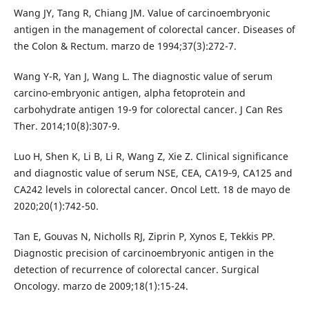
Wang JY, Tang R, Chiang JM. Value of carcinoembryonic
antigen in the management of colorectal cancer. Diseases of
the Colon & Rectum. marzo de 1994;37(3):272-7.
Wang Y-R, Yan J, Wang L. The diagnostic value of serum
carcino-embryonic antigen, alpha fetoprotein and
carbohydrate antigen 19-9 for colorectal cancer. J Can Res
Ther. 2014;10(8):307-9.
Luo H, Shen K, Li B, Li R, Wang Z, Xie Z. Clinical significance
and diagnostic value of serum NSE, CEA, CA19‑9, CA125 and
CA242 levels in colorectal cancer. Oncol Lett. 18 de mayo de
2020;20(1):742-50.
Tan E, Gouvas N, Nicholls RJ, Ziprin P, Xynos E, Tekkis PP.
Diagnostic precision of carcinoembryonic antigen in the
detection of recurrence of colorectal cancer. Surgical
Oncology. marzo de 2009;18(1):15-24.