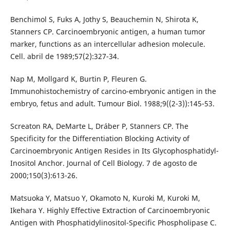
Benchimol S, Fuks A, Jothy S, Beauchemin N, Shirota K,
Stanners CP. Carcinoembryonic antigen, a human tumor
marker, functions as an intercellular adhesion molecule.
Cell. abril de 1989;57(2):327-34.
Nap M, Mollgard K, Burtin P, Fleuren G.
Immunohistochemistry of carcino-embryonic antigen in the
embryo, fetus and adult. Tumour Biol. 1988;9((2-3)):145-53.
Screaton RA, DeMarte L, Dráber P, Stanners CP. The
Specificity for the Differentiation Blocking Activity of
Carcinoembryonic Antigen Resides in Its Glycophosphatidyl-
Inositol Anchor. Journal of Cell Biology. 7 de agosto de
2000;150(3):613-26.
Matsuoka Y, Matsuo Y, Okamoto N, Kuroki M, Kuroki M,
Ikehara Y. Highly Effective Extraction of Carcinoembryonic
Antigen with Phosphatidylinositol-Specific Phospholipase C.