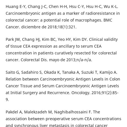
Huang E-Y, Chang J-C, Chen H-H, Hsu C-Y, Hsu H-C, Wu K-L.
Carcinoembryonic antigen as a marker of radioresistance in
colorectal cancer: a potential role of macrophages. BMC
Cancer. diciembre de 2018;18(1):321.
Park JW, Chang HJ, Kim BC, Yeo HY, Kim DY. Clinical validity
of tissue CEA expression as ancillary to serum CEA
concentration in patients curatively resected for colorectal
cancer. Colorectal Dis. mayo de 2013;n/a-n/a.
Saito G, Sadahiro S, Okada K, Tanaka A, Suzuki T, Kamijo A.
Relation between Carcinoembryonic Antigen Levels in Colon
Cancer Tissue and Serum Carcinoembryonic Antigen Levels
at Initial Surgery and Recurrence. Oncology. 2016;91(2):85-
9.
Pakdel A, Malekzadeh M, Naghibalhossaini F. The
association between preoperative serum CEA concentrations
and synchronous liver metastasis in colorectal cancer