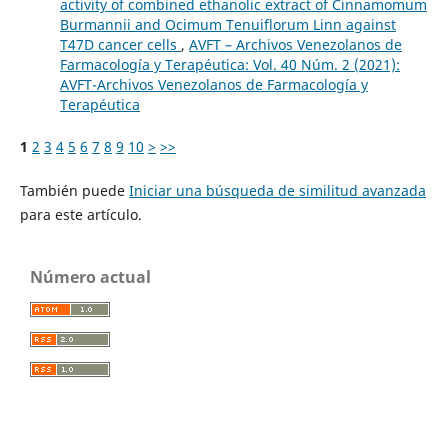
activity of combined ethanolic extract of Cinnamomum
Burmannii and Ocimum Tenuiflorum Linn against
T47D cancer cells
,
AVFT – Archivos Venezolanos de
Farmacología y Terapéutica: Vol. 40 Núm. 2 (2021):
AVFT-Archivos Venezolanos de Farmacología y
Terapéutica
1
2
3
4
5
6
7
8
9
10
>
>>
También puede
Iniciar una búsqueda de similitud avanzada
para este artículo.
Número actual