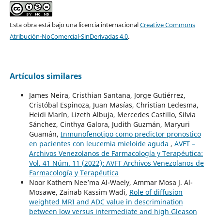
Esta obra está bajo una licencia internacional
Creative Commons
Atribución-NoComercial-SinDerivadas 4.0
.
Artículos similares
James Neira, Cristhian Santana, Jorge Gutiérrez,
Cristóbal Espinoza, Juan Masías, Christian Ledesma,
Heidi Marín, Lizeth Albuja, Mercedes Castillo, Silvia
Sánchez, Cinthya Galora, Judith Guzmán, Maryuri
Guamán,
Inmunofenotipo como predictor pronostico
en pacientes con leucemia mieloide aguda
,
AVFT –
Archivos Venezolanos de Farmacología y Terapéutica:
Vol. 41 Núm. 11 (2022): AVFT Archivos Venezolanos de
Farmacología y Terapéutica
Noor Kathem Nee’ma Al-Waely, Ammar Mosa J. Al-
Mosawe, Zainab Kassim Wadi,
Role of diffusion
weighted MRI and ADC value in descrimination
between low versus intermediate and high Gleason