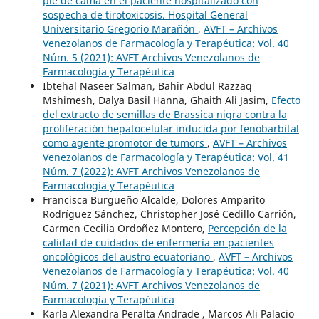
pie de cama en el paciente hospitalizado con
sospecha de tirotoxicosis. Hospital General
Universitario Gregorio Marañón
,
AVFT – Archivos
Venezolanos de Farmacología y Terapéutica: Vol. 40
Núm. 5 (2021): AVFT Archivos Venezolanos de
Farmacología y Terapéutica
Ibtehal Naseer Salman, Bahir Abdul Razzaq
Mshimesh, Dalya Basil Hanna, Ghaith Ali Jasim,
Efecto
del extracto de semillas de Brassica nigra contra la
proliferación hepatocelular inducida por fenobarbital
como agente promotor de tumors
,
AVFT – Archivos
Venezolanos de Farmacología y Terapéutica: Vol. 41
Núm. 7 (2022): AVFT Archivos Venezolanos de
Farmacología y Terapéutica
Francisca Burgueño Alcalde, Dolores Amparito
Rodríguez Sánchez, Christopher José Cedillo Carrión,
Carmen Cecilia Ordoñez Montero,
Percepción de la
calidad de cuidados de enfermería en pacientes
oncológicos del austro ecuatoriano
,
AVFT – Archivos
Venezolanos de Farmacología y Terapéutica: Vol. 40
Núm. 7 (2021): AVFT Archivos Venezolanos de
Farmacología y Terapéutica
Karla Alexandra Peralta Andrade , Marcos Ali Palacio