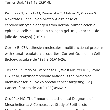
Tumor Biol. 1991;12(2):91-8.
Kinugasa T, Kuroki M, Yamanaka T, Matsuo Y, Oikawa S,
Nakazato H, et al. Non-proteolytic release of
carcinoembryonic antigen from normal human colonic
epithelial cells cultured in collagen gel. Int J Cancer. 1 de
julio de 1994;58(1):102-7.
Öbrink B. CEA adhesion molecules: multifunctional proteins
with signal-regulatory properties. Current Opinion in Cell
Biology. octubre de 1997;9(5):616-26.
Tiernan JP, Perry SL, Verghese ET, West NP, Yeluri S, Jayne
DG, et al. Carcinoembryonic antigen is the preferred
biomarker for in vivo colorectal cancer targeting. Br J
Cancer. febrero de 2013;108(3):662-7.
Ordóñez NG. The Immunohistochemical Diagnosis of
Mesothelioma: A Comparative Study of Epithelioid