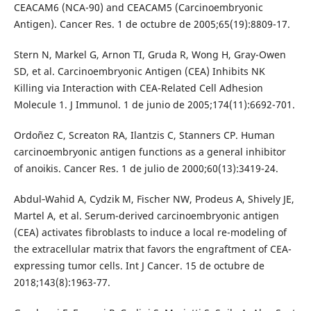
CEACAM6 (NCA-90) and CEACAM5 (Carcinoembryonic
Antigen). Cancer Res. 1 de octubre de 2005;65(19):8809-17.
Stern N, Markel G, Arnon TI, Gruda R, Wong H, Gray-Owen
SD, et al. Carcinoembryonic Antigen (CEA) Inhibits NK
Killing via Interaction with CEA-Related Cell Adhesion
Molecule 1. J Immunol. 1 de junio de 2005;174(11):6692-701.
Ordoñez C, Screaton RA, Ilantzis C, Stanners CP. Human
carcinoembryonic antigen functions as a general inhibitor
of anoikis. Cancer Res. 1 de julio de 2000;60(13):3419-24.
Abdul‐Wahid A, Cydzik M, Fischer NW, Prodeus A, Shively JE,
Martel A, et al. Serum-derived carcinoembryonic antigen
(CEA) activates fibroblasts to induce a local re-modeling of
the extracellular matrix that favors the engraftment of CEA-
expressing tumor cells. Int J Cancer. 15 de octubre de
2018;143(8):1963-77.