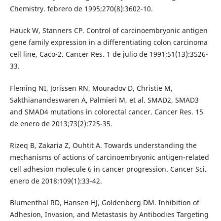
Chemistry. febrero de 1995;270(8):3602-10.
Hauck W, Stanners CP. Control of carcinoembryonic antigen
gene family expression in a differentiating colon carcinoma
cell line, Caco-2. Cancer Res. 1 de julio de 1991;51(13):3526-
33.
Fleming NI, Jorissen RN, Mouradov D, Christie M,
Sakthianandeswaren A, Palmieri M, et al. SMAD2, SMAD3
and SMAD4 mutations in colorectal cancer. Cancer Res. 15
de enero de 2013;73(2):725-35.
Rizeq B, Zakaria Z, Ouhtit A. Towards understanding the
mechanisms of actions of carcinoembryonic antigen-related
cell adhesion molecule 6 in cancer progression. Cancer Sci.
enero de 2018;109(1):33-42.
Blumenthal RD, Hansen HJ, Goldenberg DM. Inhibition of
Adhesion, Invasion, and Metastasis by Antibodies Targeting