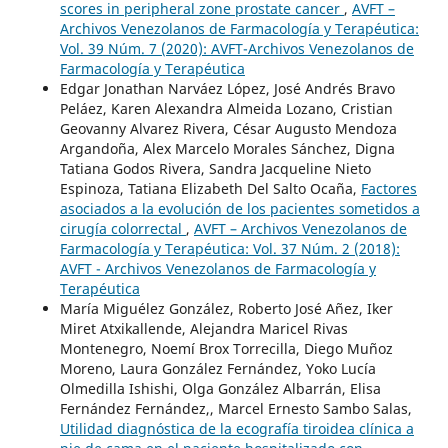
scores in peripheral zone prostate cancer
,
AVFT –
Archivos Venezolanos de Farmacología y Terapéutica:
Vol. 39 Núm. 7 (2020): AVFT-Archivos Venezolanos de
Farmacología y Terapéutica
Edgar Jonathan Narváez López, José Andrés Bravo
Peláez, Karen Alexandra Almeida Lozano, Cristian
Geovanny Alvarez Rivera, César Augusto Mendoza
Argandoña, Alex Marcelo Morales Sánchez, Digna
Tatiana Godos Rivera, Sandra Jacqueline Nieto
Espinoza, Tatiana Elizabeth Del Salto Ocaña,
Factores
asociados a la evolución de los pacientes sometidos a
cirugía colorrectal
,
AVFT – Archivos Venezolanos de
Farmacología y Terapéutica: Vol. 37 Núm. 2 (2018):
AVFT - Archivos Venezolanos de Farmacología y
Terapéutica
María Miguélez González, Roberto José Añez, Iker
Miret Atxikallende, Alejandra Maricel Rivas
Montenegro, Noemí Brox Torrecilla, Diego Muñoz
Moreno, Laura González Fernández, Yoko Lucía
Olmedilla Ishishi, Olga González Albarrán, Elisa
Fernández Fernández,, Marcel Ernesto Sambo Salas,
Utilidad diagnóstica de la ecografía tiroidea clínica a