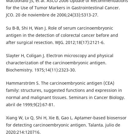
Macdonald JS, et al. ASCO 2006 Update of Recommendations
for the Use of Tumor Markers in Gastrointestinal Cancer.
JCO. 20 de noviembre de 2006;24(33):5313-27.
Su B-B, Shi H, Wan J. Role of serum carcinoembryonic
antigen in the detection of colorectal cancer before and
after surgical resection. WJG. 2012;18(17):2121-6.
Slayter H, Coligan J. Electron microscopy and physical
characterization of the carcinoembryonic antigen.
Biochemistry. 1975;14(11):2323-30.
Hammarström S. The carcinoembryonic antigen (CEA)
family: structures, suggested functions and expression in
normal and malignant tissues. Seminars in Cancer Biology.
abril de 1999;9(2):67-81.
Xiang W, Lv Q, Shi H, Xie B, Gao L. Aptamer-based biosensor
for detecting carcinoembryonic antigen. Talanta. julio de
2020;214:120716.