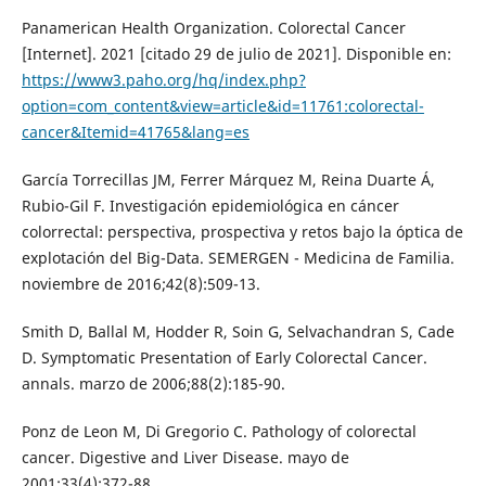
Panamerican Health Organization. Colorectal Cancer
[Internet]. 2021 [citado 29 de julio de 2021]. Disponible en:
https://www3.paho.org/hq/index.php?
option=com_content&view=article&id=11761:colorectal-
cancer&Itemid=41765&lang=es
García Torrecillas JM, Ferrer Márquez M, Reina Duarte Á,
Rubio-Gil F. Investigación epidemiológica en cáncer
colorrectal: perspectiva, prospectiva y retos bajo la óptica de
explotación del Big-Data. SEMERGEN - Medicina de Familia.
noviembre de 2016;42(8):509-13.
Smith D, Ballal M, Hodder R, Soin G, Selvachandran S, Cade
D. Symptomatic Presentation of Early Colorectal Cancer.
annals. marzo de 2006;88(2):185-90.
Ponz de Leon M, Di Gregorio C. Pathology of colorectal
cancer. Digestive and Liver Disease. mayo de
2001;33(4):372-88.