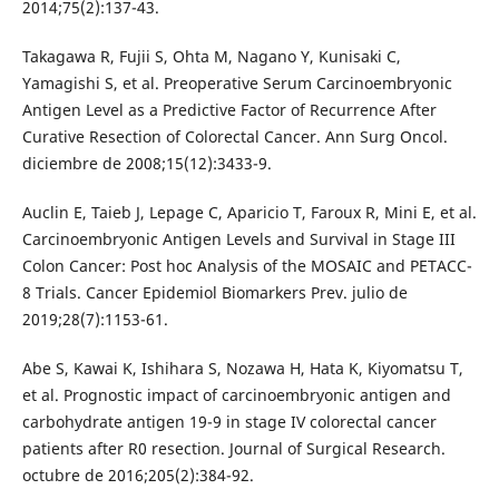
2014;75(2):137-43.
Takagawa R, Fujii S, Ohta M, Nagano Y, Kunisaki C,
Yamagishi S, et al. Preoperative Serum Carcinoembryonic
Antigen Level as a Predictive Factor of Recurrence After
Curative Resection of Colorectal Cancer. Ann Surg Oncol.
diciembre de 2008;15(12):3433-9.
Auclin E, Taieb J, Lepage C, Aparicio T, Faroux R, Mini E, et al.
Carcinoembryonic Antigen Levels and Survival in Stage III
Colon Cancer: Post hoc Analysis of the MOSAIC and PETACC-
8 Trials. Cancer Epidemiol Biomarkers Prev. julio de
2019;28(7):1153-61.
Abe S, Kawai K, Ishihara S, Nozawa H, Hata K, Kiyomatsu T,
et al. Prognostic impact of carcinoembryonic antigen and
carbohydrate antigen 19-9 in stage IV colorectal cancer
patients after R0 resection. Journal of Surgical Research.
octubre de 2016;205(2):384-92.