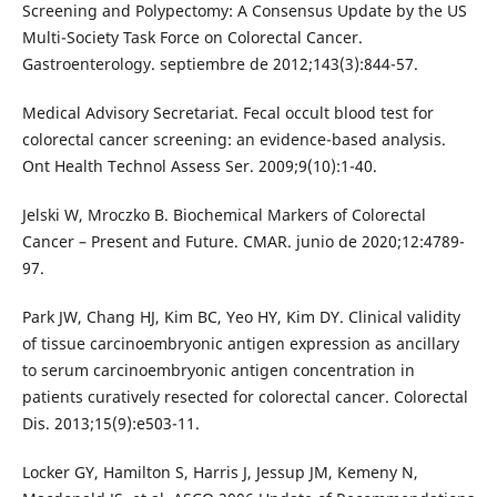
Screening and Polypectomy: A Consensus Update by the US
Multi-Society Task Force on Colorectal Cancer.
Gastroenterology. septiembre de 2012;143(3):844-57.
Medical Advisory Secretariat. Fecal occult blood test for
colorectal cancer screening: an evidence-based analysis.
Ont Health Technol Assess Ser. 2009;9(10):1-40.
Jelski W, Mroczko B. Biochemical Markers of Colorectal
Cancer – Present and Future. CMAR. junio de 2020;12:4789-
97.
Park JW, Chang HJ, Kim BC, Yeo HY, Kim DY. Clinical validity
of tissue carcinoembryonic antigen expression as ancillary
to serum carcinoembryonic antigen concentration in
patients curatively resected for colorectal cancer. Colorectal
Dis. 2013;15(9):e503-11.
Locker GY, Hamilton S, Harris J, Jessup JM, Kemeny N,