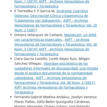
Núm. 1 (2019): AVFT - Archivos Venezolanos de
Farmacología y Terapéutica
E Torrealba F, P García M,
Síndrome Cognitivo
Doloroso: Descripción Clínica y Experiencia de
Tratamiento con Gabapentin
,
AVFT – Archivos
Venezolanos de Farmacología y Terapéutica: Vol. 20
Núm. 2 (2001)
Omaira Velázquez de Campos,
Meloxicam, un AINE
con características especiales
,
AVFT – Archivos
Venezolanos de Farmacología y Terapéutica: Vol. 38
Núm. 3 (2019): AVFT - Archivos Venezolanos de
Farmacología y Terapéutica
Clara García Cantillo, Lizeth Reyes Ruiz, Milgen
Sánchez Villegas ,
Abordaje psicológico de los
cuidadores informales de discapacidad: una mirada
desde el análisis documental de la normatividad
colombiana
,
AVFT – Archivos Venezolanos de
Farmacología y Terapéutica: Vol. 40 Núm. 5 (2021):
AVFT Archivos Venezolanos de Farmacología y
Terapéutica
Fernando Gabriel Medina Andaluz, Joselyn Vanessa
Flores Fiallos, Sofía Belén Quisiguiña Cárdenas,
Marlon Alexander Chávez Solano, José Rolando