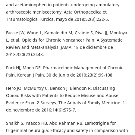
and acetaminophen in patients undergoing ambulatory
arthroscopic meniscectomy. Acta Orthopaedica et
Traumatologica Turcica. mayo de 2018;52(3):222-5.
Busse JW, Wang L, Kamaleldin M, Craigie S, Riva JJ, Montoya
L, et al. Opioids for Chronic Noncancer Pain: A Systematic
Review and Meta-analysis. JAMA. 18 de diciembre de
2018;320(23):2448.
Park HJ, Moon DE. Pharmacologic Management of Chronic
Pain. Korean J Pain. 30 de junio de 2010;23(2):99-108.
Hero JO, McMurtry C, Benson J, Blendon R. Discussing
Opioid Risks with Patients to Reduce Misuse and Abuse:
Evidence From 2 Surveys. The Annals of Family Medicine. 1
de noviembre de 2016;14(6):575-7.
Shaikh S, Yaacob HB, Abd Rahman RB. Lamotrigine for
trigeminal neuralgia: Efficacy and safety in comparison with