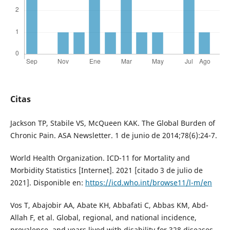
Citas
Jackson TP, Stabile VS, McQueen KAK. The Global Burden of
Chronic Pain. ASA Newsletter. 1 de junio de 2014;78(6):24-7.
World Health Organization. ICD-11 for Mortality and
Morbidity Statistics [Internet]. 2021 [citado 3 de julio de
2021]. Disponible en:
https://icd.who.int/browse11/l-m/en
Vos T, Abajobir AA, Abate KH, Abbafati C, Abbas KM, Abd-
Allah F, et al. Global, regional, and national incidence,
prevalence, and years lived with disability for 328 diseases