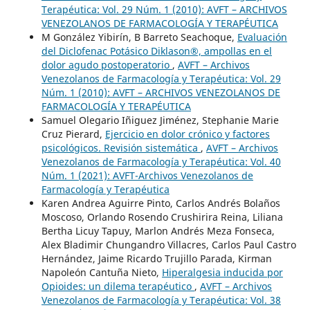
Terapéutica: Vol. 29 Núm. 1 (2010): AVFT – ARCHIVOS
VENEZOLANOS DE FARMACOLOGÍA Y TERAPÉUTICA
M González Yibirín, B Barreto Seachoque,
Evaluación
del Diclofenac Potásico Diklason®, ampollas en el
dolor agudo postoperatorio
,
AVFT – Archivos
Venezolanos de Farmacología y Terapéutica: Vol. 29
Núm. 1 (2010): AVFT – ARCHIVOS VENEZOLANOS DE
FARMACOLOGÍA Y TERAPÉUTICA
Samuel Olegario Iñiguez Jiménez, Stephanie Marie
Cruz Pierard,
Ejercicio en dolor crónico y factores
psicológicos. Revisión sistemática
,
AVFT – Archivos
Venezolanos de Farmacología y Terapéutica: Vol. 40
Núm. 1 (2021): AVFT-Archivos Venezolanos de
Farmacología y Terapéutica
Karen Andrea Aguirre Pinto, Carlos Andrés Bolaños
Moscoso, Orlando Rosendo Crushirira Reina, Liliana
Bertha Licuy Tapuy, Marlon Andrés Meza Fonseca,
Alex Bladimir Chungandro Villacres, Carlos Paul Castro
Hernández, Jaime Ricardo Trujillo Parada, Kirman
Napoleón Cantuña Nieto,
Hiperalgesia inducida por
Opioides: un dilema terapéutico
,
AVFT – Archivos
Venezolanos de Farmacología y Terapéutica: Vol. 38