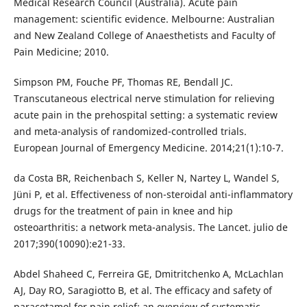
Medical Research Council (Australia). Acute pain
management: scientific evidence. Melbourne: Australian
and New Zealand College of Anaesthetists and Faculty of
Pain Medicine; 2010.
Simpson PM, Fouche PF, Thomas RE, Bendall JC.
Transcutaneous electrical nerve stimulation for relieving
acute pain in the prehospital setting: a systematic review
and meta-analysis of randomized-controlled trials.
European Journal of Emergency Medicine. 2014;21(1):10-7.
da Costa BR, Reichenbach S, Keller N, Nartey L, Wandel S,
Jüni P, et al. Effectiveness of non-steroidal anti-inflammatory
drugs for the treatment of pain in knee and hip
osteoarthritis: a network meta-analysis. The Lancet. julio de
2017;390(10090):e21-33.
Abdel Shaheed C, Ferreira GE, Dmitritchenko A, McLachlan
AJ, Day RO, Saragiotto B, et al. The efficacy and safety of
paracetamol for pain relief: an overview of systematic