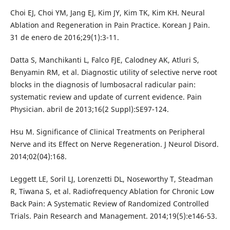
Choi EJ, Choi YM, Jang EJ, Kim JY, Kim TK, Kim KH. Neural
Ablation and Regeneration in Pain Practice. Korean J Pain.
31 de enero de 2016;29(1):3-11.
Datta S, Manchikanti L, Falco FJE, Calodney AK, Atluri S,
Benyamin RM, et al. Diagnostic utility of selective nerve root
blocks in the diagnosis of lumbosacral radicular pain:
systematic review and update of current evidence. Pain
Physician. abril de 2013;16(2 Suppl):SE97-124.
Hsu M. Significance of Clinical Treatments on Peripheral
Nerve and its Effect on Nerve Regeneration. J Neurol Disord.
2014;02(04):168.
Leggett LE, Soril LJ, Lorenzetti DL, Noseworthy T, Steadman
R, Tiwana S, et al. Radiofrequency Ablation for Chronic Low
Back Pain: A Systematic Review of Randomized Controlled
Trials. Pain Research and Management. 2014;19(5):e146-53.