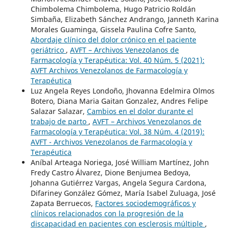
Chimbolema Chimbolema, Hugo Patricio Roldán
Simbaña, Elizabeth Sánchez Andrango, Janneth Karina
Morales Guaminga, Gissela Paulina Cofre Santo,
Abordaje clínico del dolor crónico en el paciente
geriátrico
,
AVFT – Archivos Venezolanos de
Farmacología y Terapéutica: Vol. 40 Núm. 5 (2021):
AVFT Archivos Venezolanos de Farmacología y
Terapéutica
Luz Angela Reyes Londoño, Jhovanna Edelmira Olmos
Botero, Diana Maria Gaitan Gonzalez, Andres Felipe
Salazar Salazar,
Cambios en el dolor durante el
trabajo de parto
,
AVFT – Archivos Venezolanos de
Farmacología y Terapéutica: Vol. 38 Núm. 4 (2019):
AVFT - Archivos Venezolanos de Farmacología y
Terapéutica
Aníbal Arteaga Noriega, José William Martínez, John
Fredy Castro Álvarez, Dione Benjumea Bedoya,
Johanna Gutiérrez Vargas, Angela Segura Cardona,
Difariney González Gómez, María Isabel Zuluaga, José
Zapata Berruecos,
Factores sociodemográficos y
clínicos relacionados con la progresión de la
discapacidad en pacientes con esclerosis múltiple
,