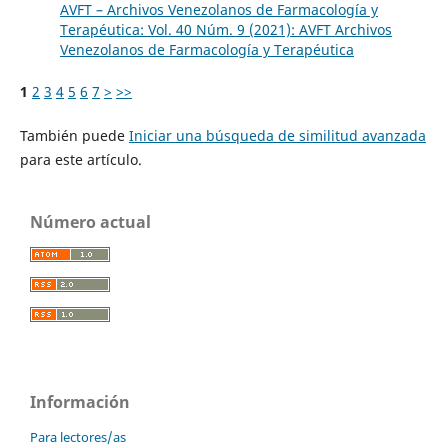
AVFT – Archivos Venezolanos de Farmacología y
Terapéutica: Vol. 40 Núm. 9 (2021): AVFT Archivos
Venezolanos de Farmacología y Terapéutica
1
2
3
4
5
6
7
>
>>
También puede
Iniciar una búsqueda de similitud avanzada
para este artículo.
Número actual
Información
Para lectores/as