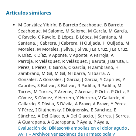
Artículos similares
M González Yibirín, B Barreto Seachoque, B Barreto
Seachoque, M Salome, M Salome, M García, M García,
C Ravelo, C Ravelo, B López, B López, M Santana, M
Santana, J Cabrera, J Cabrera, H Quijada, H Quijada, M
Morales, M Morales, J Silva, J Silva, J La Cruz, J La Cruz,
K Díaz, K Díaz, V Aponte, V Aponte, A Parroja, A
Parroja, R Velásquez, R Velásquez, J Baruta, J Baruta, L
Pérez, L Pérez, C García, C García, H Zambrano, H
Zambrano, M Gil, M Gil, N Ibarra, N Ibarra, A
González, A González, J García, J García, Y Capriles, Y
Capriles, S Bolívar, S Bolívar, R Padilla, R Padilla, M
Torres, M Torres, Z Arenas, Z Arenas, P Ortiz, P Ortiz, S
Gómez, S Gómez, Y Herrera, Y Herrera, V Gallardo, V
Gallardo, S Dávila, S Dávila, A Bravo, A Bravo, Y Pérez,
Y Pérez, I Diujnensky, I Diujnensky, E Sánchez, E
Sánchez, A Del Giaccio, A Del Giaccio, J Serres, J Serres,
A Guarapana, A Guarapana, P Ayala, P Ayala,
Evaluación del Diklason® ampollas en el dolor agudo
,
AVFT – Archivos Venezolanos de Farmacología y