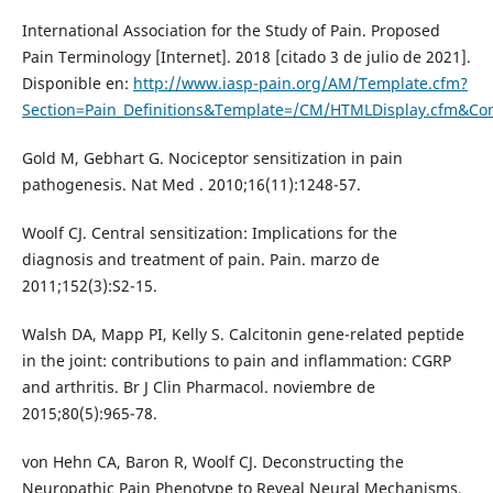
International Association for the Study of Pain. Proposed
Pain Terminology [Internet]. 2018 [citado 3 de julio de 2021].
Disponible en:
http://www.iasp-pain.org/AM/Template.cfm?
Section=Pain_Definitions&Template=/CM/HTMLDisplay.cfm&Co
Gold M, Gebhart G. Nociceptor sensitization in pain
pathogenesis. Nat Med . 2010;16(11):1248-57.
Woolf CJ. Central sensitization: Implications for the
diagnosis and treatment of pain. Pain. marzo de
2011;152(3):S2-15.
Walsh DA, Mapp PI, Kelly S. Calcitonin gene-related peptide
in the joint: contributions to pain and inflammation: CGRP
and arthritis. Br J Clin Pharmacol. noviembre de
2015;80(5):965-78.
von Hehn CA, Baron R, Woolf CJ. Deconstructing the
Neuropathic Pain Phenotype to Reveal Neural Mechanisms.